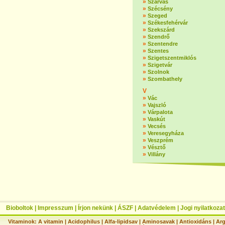
»
Szarvas
»
Szécsény
»
Szeged
»
Székesfehérvár
»
Szekszárd
»
Szendrő
»
Szentendre
»
Szentes
»
Szigetszentmiklós
»
Szigetvár
»
Szolnok
»
Szombathely
V
»
Vác
»
Vajszló
»
Várpalota
»
Vaskút
»
Vecsés
»
Veresegyháza
»
Veszprém
»
Vésztő
»
Villány
Bioboltok
|
Impresszum
|
Írjon nekünk
|
ÁSZF
|
Adatvédelem
|
Jogi nyilatkozat
Vitaminok:
A vitamin
|
Acidophilus
|
Alfa-lipidsav
|
Aminosavak
|
Antioxidáns
|
Arg