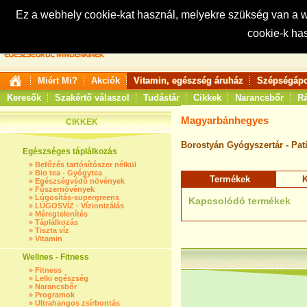
Ez a webhely cookie-kat használ, melyekre szükség van a
cookie-k ha
Keresés:
Miért Mi?
Akciók
Vitamin, egészség áruház
Szépségápo
Keresők
Szakértő válaszol
Tudástár
Cikkek
Narancsbőr
Rá
Magyarbánhegyes
CIKKEK
Borostyán Gyógyszertár - Pat
Egészséges táplálkozás
»
Befőzés tartósítószer nélkül
»
Bio tea - Gyógytea
Termékek
K
»
Egészségvédő növények
»
Fűszernövények
»
Lúgosítás-supergreens
Kapcsolódó termékek
»
LÚGOSVÍZ - Vízionizálás
»
Méregtelenítés
»
Táplálkozás
»
Tiszta víz
»
Vitamin
Wellnes - Fitness
»
Fitness
»
Lelki egészség
»
Narancsbőr
»
Programok
»
Ultrahangos zsírbontás