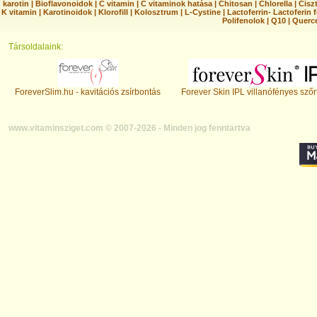
karotin
|
Bioflavonoidok
|
C vitamin
|
C vitaminok hatása
|
Chitosan
|
Chlorella
|
Ciszt
K vitamin
|
Karotinoidok
|
Klorofill
|
Kolosztrum
|
L-Cystine
|
Lactoferrin- Lactoferin 
Polifenolok
|
Q10
|
Querc
Társoldalaink:
ForeverSlim.hu - kavitációs zsírbontás
Forever Skin IPL villanófényes szőr
www.vitaminsziget.com © 2007-2026 - Minden jog fenntartva