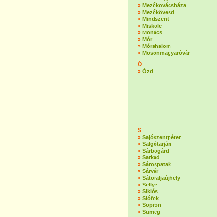
»
Mezőkovácsháza
»
Mezőkövesd
»
Mindszent
»
Miskolc
»
Mohács
»
Mór
»
Mórahalom
»
Mosonmagyaróvár
Ó
»
Ózd
S
»
Sajószentpéter
»
Salgótarján
»
Sárbogárd
»
Sarkad
»
Sárospatak
»
Sárvár
»
Sátoraljaújhely
»
Sellye
»
Siklós
»
Siófok
»
Sopron
»
Sümeg