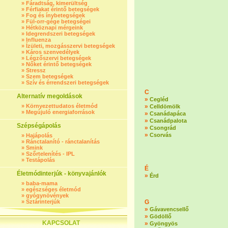
»
Fáradtság, kimerültség
»
Férfiakat érintő betegségek
»
Fog és ínybetegségek
»
Fül-orr-gége betegségei
»
Hétköznapi mérgeink
»
Idegrendszeri betegségek
»
Influenza
»
Ízületi, mozgásszervi betegségek
»
Káros szenvedélyek
»
Légzőszervi betegségek
»
Nőket érintő betegségek
»
Stressz
»
Szem betegségek
»
Szív és érrendszeri betegségek
C
Alternatív megoldások
»
Cegléd
»
Környezettudatos életmód
»
Celldömölk
»
Megújuló energiaforrások
»
Csanádapáca
»
Csanádpalota
Szépségápolás
»
Csongrád
»
Csorvás
»
Hajápolás
»
Ránctalanító - ránctalanítás
»
Smink
»
Szőrtelenítés - IPL
»
Testápolás
É
Életmódinterjúk - könyvajánlók
»
Érd
»
baba-mama
»
egészséges életmód
»
gyógynövények
»
Sztárinterjúk
G
»
Gávavencsellő
»
Gödöllő
KAPCSOLAT
»
Gyöngyös