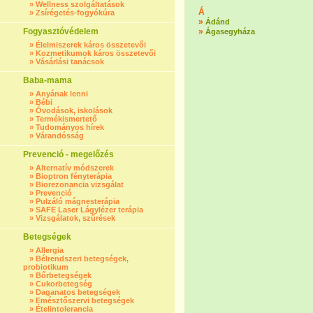
»
Wellness szolgáltatások
Á
»
Zsírégetés-fogyókúra
»
Ádánd
Fogyasztóvédelem
»
Ágasegyháza
»
Élelmiszerek káros összetevői
»
Kozmetikumok káros összetevői
»
Vásárlási tanácsok
Baba-mama
»
Anyának lenni
»
Bébi
»
Óvodások, iskolások
»
Termékismertető
»
Tudományos hírek
»
Várandósság
Prevenció - megelőzés
»
Alternatív módszerek
»
Bioptron fényterápia
»
Biorezonancia vizsgálat
»
Prevenció
»
Pulzáló mágnesterápia
»
SAFE Laser Lágylézer terápia
»
Vizsgálatok, szűrések
Betegségek
»
Allergia
»
Bélrendszeri betegségek,
probiotikum
»
Bőrbetegségek
»
Cukorbetegség
»
Daganatos betegségek
»
Emésztőszervi betegségek
»
Ételintolerancia