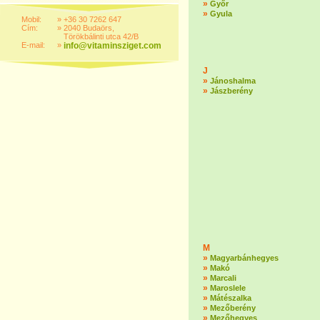
»
Győr
»
Gyula
Mobil:
»
+36 30 7262 647
Cím:
»
2040 Budaörs,
Törökbálinti utca 42/B
E-mail:
»
info@vitaminsziget.com
J
»
Jánoshalma
»
Jászberény
M
»
Magyarbánhegyes
»
Makó
»
Marcali
»
Maroslele
»
Mátészalka
»
Mezőberény
»
Mezőhegyes