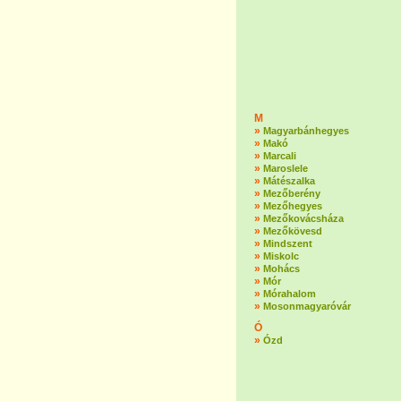
M
»
Magyarbánhegyes
»
Makó
»
Marcali
»
Maroslele
»
Mátészalka
»
Mezőberény
»
Mezőhegyes
»
Mezőkovácsháza
»
Mezőkövesd
»
Mindszent
»
Miskolc
»
Mohács
»
Mór
»
Mórahalom
»
Mosonmagyaróvár
Ó
»
Ózd