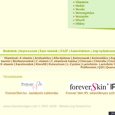
»
Várpalota
»
Vaskút
»
Vecsés
»
Veresegyháza
»
Veszprém
»
Vésztő
»
Villány
Bioboltok
|
Impresszum
|
Írjon nekünk
|
ÁSZF
|
Adatvédelem
|
Jogi nyilatkozat
Vitaminok:
A vitamin
|
Acidophilus
|
Alfa-lipidsav
|
Aminosavak
|
Antioxidáns
|
Arg
karotin
|
Bioflavonoidok
|
C vitamin
|
C vitaminok hatása
|
Chitosan
|
Chlorella
|
Ciszt
K vitamin
|
Karotinoidok
|
Klorofill
|
Kolosztrum
|
L-Cystine
|
Lactoferrin- Lactoferin 
Polifenolok
|
Q10
|
Querc
Társoldalaink:
ForeverSlim.hu - kavitációs zsírbontás
Forever Skin IPL villanófényes szőr
www.vitaminsziget.com © 2007-2026 - Minden jog fenntartva