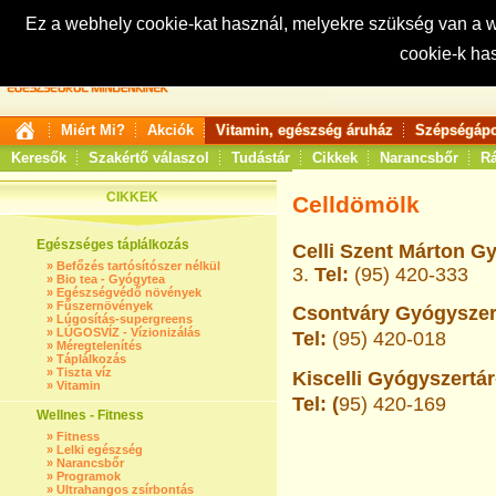
Ez a webhely cookie-kat használ, melyekre szükség van a
cookie-k ha
Keresés:
Miért Mi?
Akciók
Vitamin, egészség áruház
Szépségápo
Keresők
Szakértő válaszol
Tudástár
Cikkek
Narancsbőr
Rá
CIKKEK
Celldömölk
Egészséges táplálkozás
Celli Szent Márton Gy
»
Befőzés tartósítószer nélkül
3.
Tel:
(95) 420-333
»
Bio tea - Gyógytea
»
Egészségvédő növények
»
Fűszernövények
Csontváry Gyógyszert
»
Lúgosítás-supergreens
»
LÚGOSVÍZ - Vízionizálás
Tel:
(95) 420-018
»
Méregtelenítés
»
Táplálkozás
»
Tiszta víz
Kiscelli Gyógyszertár
»
Vitamin
Tel: (
95) 420-169
Wellnes - Fitness
»
Fitness
»
Lelki egészség
»
Narancsbőr
»
Programok
»
Ultrahangos zsírbontás