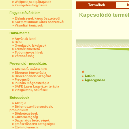
»
Wellness szolgáltatások
Termékek
K
»
Zsírégetés-fogyókúra
Fogyasztóvédelem
Kapcsolódó termé
»
Élelmiszerek káros összetevői
»
Kozmetikumok káros összetevői
»
Vásárlási tanácsok
Baba-mama
»
Anyának lenni
»
Bébi
»
Óvodások, iskolások
»
Termékismertető
»
Tudományos hírek
»
Várandósság
Prevenció - megelőzés
»
Alternatív módszerek
Á
»
Bioptron fényterápia
»
»
Biorezonancia vizsgálat
Ádánd
»
Prevenció
»
Ágasegyháza
»
Pulzáló mágnesterápia
»
SAFE Laser Lágylézer terápia
»
Vizsgálatok, szűrések
Betegségek
»
Allergia
»
Bélrendszeri betegségek,
probiotikum
»
Bőrbetegségek
»
Cukorbetegség
»
Daganatos betegségek
»
Emésztőszervi betegségek
»
Ételintolerancia