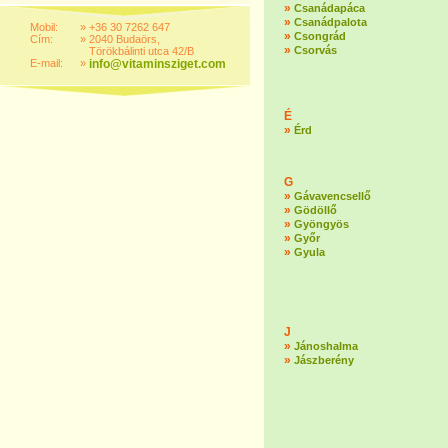
»
Csanádapáca
»
Csanádpalota
Mobil:
»
+36 30 7262 647
»
Csongrád
Cím:
»
2040 Budaörs,
»
Csorvás
Törökbálinti utca 42/B
E-mail:
»
info@vitaminsziget.com
É
»
Érd
G
»
Gávavencsellő
»
Gödöllő
»
Gyöngyös
»
Győr
»
Gyula
J
»
Jánoshalma
»
Jászberény