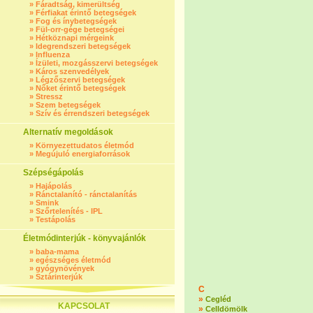
»
Fáradtság, kimerültség
»
Férfiakat érintő betegségek
»
Fog és ínybetegségek
»
Fül-orr-gége betegségei
»
Hétköznapi mérgeink
»
Idegrendszeri betegségek
»
Influenza
»
Ízületi, mozgásszervi betegségek
»
Káros szenvedélyek
»
Légzőszervi betegségek
»
Nőket érintő betegségek
»
Stressz
»
Szem betegségek
»
Szív és érrendszeri betegségek
Alternatív megoldások
»
Környezettudatos életmód
»
Megújuló energiaforrások
Szépségápolás
»
Hajápolás
»
Ránctalanító - ránctalanítás
»
Smink
»
Szőrtelenítés - IPL
»
Testápolás
Életmódinterjúk - könyvajánlók
»
baba-mama
»
egészséges életmód
»
gyógynövények
»
Sztárinterjúk
C
»
Cegléd
KAPCSOLAT
»
Celldömölk