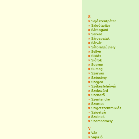
S
»
Sajószentpéter
»
Salgótarján
»
Sárbogárd
»
Sarkad
»
Sárospatak
»
Sárvár
»
Sátoraljaújhely
»
Sellye
»
Siklós
»
Siófok
»
Sopron
»
Sümeg
»
Szarvas
»
Szécsény
»
Szeged
»
Székesfehérvár
»
Szekszárd
»
Szendrő
»
Szentendre
»
Szentes
»
Szigetszentmiklós
»
Szigetvár
»
Szolnok
»
Szombathely
V
»
Vác
»
Vajszló