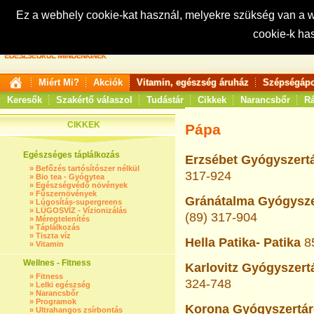
Ez a webhely cookie-kat használ, melyekre szükség van a
cookie-k ha
Keresés:
Miért Mi?
Akciók
Vitamin, egészség áruház
Szépségápo
Keresők
Szakértő válaszol
Tudástár
Cikkek
Narancsbőr
Rá
CIKKEK
Pápa
Egészséges táplálkozás
Erzsébet Gyógyszertá
»
Befőzés tartósítószer nélkül
317-924
»
Bio tea - Gyógytea
»
Egészségvédő növények
»
Fűszernövények
Gránátalma Gyógyszer
»
Lúgosítás-supergreens
»
LÚGOSVÍZ - Vízionizálás
(89) 317-904
»
Méregtelenítés
»
Táplálkozás
»
Tiszta víz
Hella Patika- Patika
8
»
Vitamin
Wellnes - Fitness
Karlovitz Gyógyszertá
»
Fitness
324-748
»
Lelki egészség
»
Narancsbőr
»
Programok
Korona Gyógyszertár-
»
Ultrahangos zsírbontás