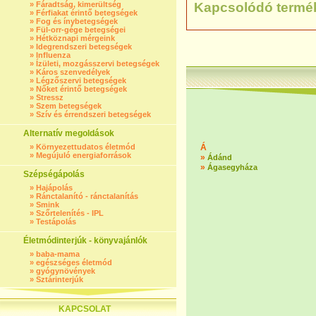
»
Fáradtság, kimerültség
Kapcsolódó termé
»
Férfiakat érintő betegségek
»
Fog és ínybetegségek
»
Fül-orr-gége betegségei
»
Hétköznapi mérgeink
»
Idegrendszeri betegségek
»
Influenza
»
Ízületi, mozgásszervi betegségek
»
Káros szenvedélyek
»
Légzőszervi betegségek
»
Nőket érintő betegségek
»
Stressz
»
Szem betegségek
»
Szív és érrendszeri betegségek
Alternatív megoldások
»
Környezettudatos életmód
Á
»
Megújuló energiaforrások
»
Ádánd
»
Ágasegyháza
Szépségápolás
»
Hajápolás
»
Ránctalanító - ránctalanítás
»
Smink
»
Szőrtelenítés - IPL
»
Testápolás
Életmódinterjúk - könyvajánlók
»
baba-mama
»
egészséges életmód
»
gyógynövények
»
Sztárinterjúk
KAPCSOLAT