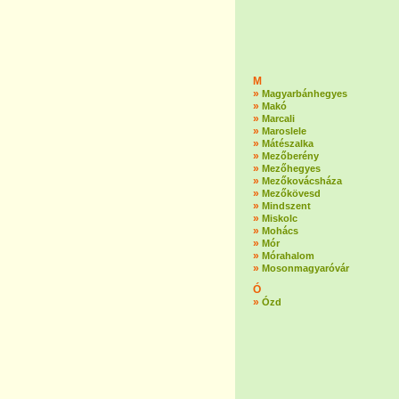
M
»
Magyarbánhegyes
»
Makó
»
Marcali
»
Maroslele
»
Mátészalka
»
Mezőberény
»
Mezőhegyes
»
Mezőkovácsháza
»
Mezőkövesd
»
Mindszent
»
Miskolc
»
Mohács
»
Mór
»
Mórahalom
»
Mosonmagyaróvár
Ó
»
Ózd