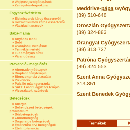
»
Wellness szolgáltatások
»
Zsírégetés-fogyókúra
Meddrive-
pápa
Gyógys
Fogyasztóvédelem
(89) 510-648
»
Élelmiszerek káros összetevői
»
Kozmetikumok káros összetevői
Oroszlán Gyógyszertá
»
Vásárlási tanácsok
(89) 324-883
Baba-mama
»
Anyának lenni
Őrangyal Gyógyszertá
»
Bébi
»
Óvodások, iskolások
(89) 313-727
»
Termékismertető
»
Tudományos hírek
»
Várandósság
Patróna Gyógyszertár
Prevenció - megelőzés
(89) 324-553
»
Alternatív módszerek
»
Bioptron fényterápia
Szent Anna Gyógyszer
»
Biorezonancia vizsgálat
»
Prevenció
313-851
»
Pulzáló mágnesterápia
»
SAFE Laser Lágylézer terápia
»
Vizsgálatok, szűrések
Szent Benedek Gyógys
Betegségek
»
Allergia
»
Bélrendszeri betegségek,
probiotikum
»
Bőrbetegségek
»
Cukorbetegség
»
Daganatos betegségek
Termékek
K
»
Emésztőszervi betegségek
»
Ételintolerancia