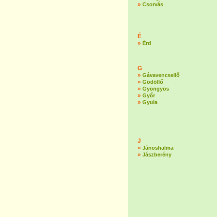
»
Csorvás
É
»
Érd
G
»
Gávavencsellő
»
Gödöllő
»
Gyöngyös
»
Győr
»
Gyula
J
»
Jánoshalma
»
Jászberény