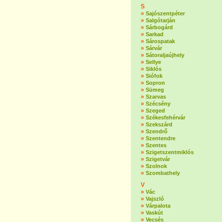
S
»
Sajószentpéter
»
Salgótarján
»
Sárbogárd
»
Sarkad
»
Sárospatak
»
Sárvár
»
Sátoraljaújhely
»
Sellye
»
Siklós
»
Siófok
»
Sopron
»
Sümeg
»
Szarvas
»
Szécsény
»
Szeged
»
Székesfehérvár
»
Szekszárd
»
Szendrő
»
Szentendre
»
Szentes
»
Szigetszentmiklós
»
Szigetvár
»
Szolnok
»
Szombathely
V
»
Vác
»
Vajszló
»
Várpalota
»
Vaskút
»
Vecsés