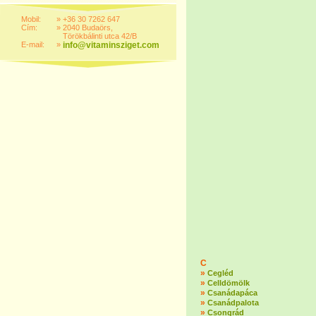
Mobil:
»
+36 30 7262 647
Cím:
»
2040 Budaörs,
Törökbálinti utca 42/B
E-mail:
»
info@vitaminsziget.com
C
»
Cegléd
»
Celldömölk
»
Csanádapáca
»
Csanádpalota
»
Csongrád