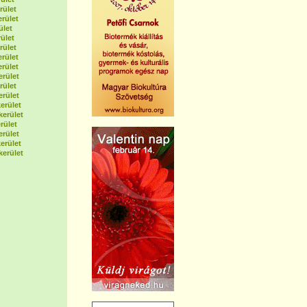
rület
erület
ület
ület
rület
erület
erület
erület
rület
erület
erület
kerület
rület
erület
erület
kerület