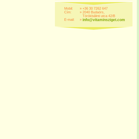
Mobil:
»
+36 30 7262 647
Cím:
»
2040 Budaörs,
Törökbálinti utca 42/B
E-mail:
»
info@vitaminsziget.com