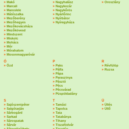
»
»
»
Makó
Nagyhalász
Oroszlány
»
»
Marcali
Nagykozár
»
»
Maroslele
Nagykőrös
»
»
Mátészalka
Nyárlőrinc
»
»
Mezőberény
Nyírbátor
»
»
Mezőhegyes
Nyíregyháza
»
Mezőkovácsháza
»
Mezőkövesd
»
Mindszent
»
Miskolc
»
Mohács
»
Mór
»
Mórahalom
»
Mosonmagyaróvár
Ó
P
R
»
»
»
Ózd
Paks
Révfülöp
»
»
Pálfa
Ruzsa
»
Pápa
»
Parasztnya
»
Pásztó
»
Pécs
»
Pécsvárad
»
Püspökladány
S
T
Ü
»
»
»
Sajószentpéter
Tamási
Üllés
»
»
»
Salgótarján
Tapolca
Üllő
»
»
Sárbogárd
Tata
»
»
Sarkad
Tatabánya
»
»
Sárospatak
Tihany
»
»
Sárvár
Tiszafödvár
»
»
Sátoraljaújhely
Tiszalúc