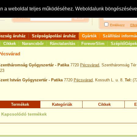
Bejelentkezés:
R
an a weboldal teljes működéséhez. Weboldalunk böngészésével 
Keresés:
Emlékezz
Elfel
észség áruház
Szépségápolási áruház
Gyártók
Szállítási informá
Cikkek
Narancsbőr
Ránctalanítás
ForeverSlim
SzépítőGépek
Pécsvárad
zentháromság Gyógyszertár - Patika
7720
Pécsvárad
, Szentháromság Tér
23
zent István Gyógyszertár - Patika
7720
Pécsvárad
, Kossuth L. u. 8.
Tel:
(7
Termékek
Kategóriák
Cikkek
E
Kapcsolódó termékek