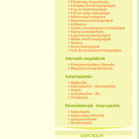
»
Fáradtság, kimerültség
»
Férfiakat érintő betegségek
»
Fog és ínybetegségek
»
Fül-orr-gége betegségei
»
Hétköznapi mérgeink
»
Idegrendszeri betegségek
»
Influenza
»
Ízületi, mozgásszervi betegségek
»
Káros szenvedélyek
»
Légzőszervi betegségek
»
Nőket érintő betegségek
»
Stressz
»
Szem betegségek
»
Szív és érrendszeri betegségek
Alternatív megoldások
»
Környezettudatos életmód
»
Megújuló energiaforrások
Szépségápolás
»
Hajápolás
»
Ránctalanító - ránctalanítás
»
Smink
»
Szőrtelenítés - IPL
»
Testápolás
Életmódinterjúk - könyvajánlók
»
baba-mama
»
egészséges életmód
»
gyógynövények
»
Sztárinterjúk
KAPCSOLAT