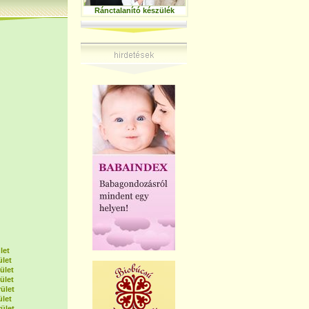
Ránctalanító készülék
let
ület
ület
ület
ület
ület
ület