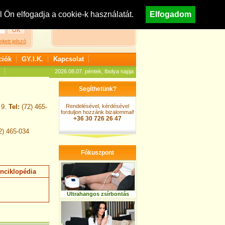
egisztráció
Nézzen körül áruházunkban!
Ön elfogadja a cookie-k használatát.
Elfogadom
A kosár jelenleg üres
ejtett jelszó
ciók
GY.I.K.
Kapcsolat
2026.08.07. péntek, Ibolya napja
Segíthetünk?
 9.
Tel:
(72) 465-
Rendelésével, kérdésével
forduljon hozzánk bizalommal!
+36 30 726 26 47
2) 465-034
Fókuszpont
nciklopédia
Ultrahangos zsírbontás