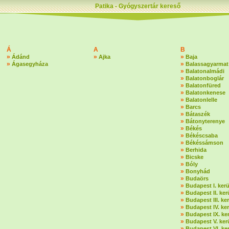
Patika - Gyógyszertár kereső
Á
A
B
»
»
»
Ádánd
Ajka
Baja
»
»
Ágasegyháza
Balassagyarmat
»
Balatonalmádi
»
Balatonboglár
»
Balatonfüred
»
Balatonkenese
»
Balatonlelle
»
Barcs
»
Bátaszék
»
Bátonyterenye
»
Békés
»
Békéscsaba
»
Békéssámson
»
Berhida
»
Bicske
»
Bóly
»
Bonyhád
»
Budaörs
»
Budapest I. kerü
»
Budapest II. ker
»
Budapest III. ker
»
Budapest IV. ker
»
Budapest IX. ker
»
Budapest V. ker
»
Budapest VI. ker