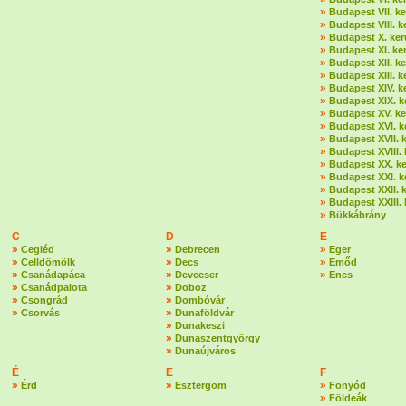
»
Budapest VII. ke
»
Budapest VIII. k
»
Budapest X. ker
»
Budapest XI. ker
»
Budapest XII. ke
»
Budapest XIII. k
»
Budapest XIV. k
»
Budapest XIX. k
»
Budapest XV. ke
»
Budapest XVI. k
»
Budapest XVII. k
»
Budapest XVIII. 
»
Budapest XX. ke
»
Budapest XXI. k
»
Budapest XXII. k
»
Budapest XXIII. 
»
Bükkábrány
C
D
E
»
»
»
Cegléd
Debrecen
Eger
»
»
»
Celldömölk
Decs
Emőd
»
»
»
Csanádapáca
Devecser
Encs
»
»
Csanádpalota
Doboz
»
»
Csongrád
Dombóvár
»
»
Csorvás
Dunaföldvár
»
Dunakeszi
»
Dunaszentgyörgy
»
Dunaújváros
É
E
F
»
»
»
Érd
Esztergom
Fonyód
»
Földeák