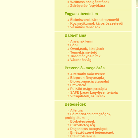
»
Wellness szolgáltatások
»
Zsírégetés-fogyókúra
Fogyasztóvédelem
»
Élelmiszerek káros összetevői
»
Kozmetikumok káros összetevői
»
Vásárlási tanácsok
Baba-mama
»
Anyának lenni
»
Bébi
»
Óvodások, iskolások
»
Termékismertető
»
Tudományos hírek
»
Várandósság
Prevenció - megelőzés
»
Alternatív módszerek
»
Bioptron fényterápia
»
Biorezonancia vizsgálat
»
Prevenció
»
Pulzáló mágnesterápia
»
SAFE Laser Lágylézer terápia
»
Vizsgálatok, szűrések
Betegségek
»
Allergia
»
Bélrendszeri betegségek,
probiotikum
»
Bőrbetegségek
»
Cukorbetegség
»
Daganatos betegségek
»
Emésztőszervi betegségek
»
Ételintolerancia