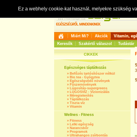
Ez a webhely cookie-kat használ, melyekre szükség v
Miért Mi?
Akciók
Vitamin, eg
Keresők
Szakértő válaszol
Tudástár
CIKKEK
S
Egészséges táplálkozás
3
»
Befőzés tartósítószer nélkül
»
Bio tea - Gyógytea
S
»
Egészségvédő növények
»
Fűszernövények
»
Lúgosítás-supergreens
»
LÚGOSVÍZ - Vízionizálás
»
Méregtelenítés
»
Táplálkozás
»
Tiszta víz
»
Vitamin
Wellnes - Fitness
»
Fitness
»
Lelki egészség
»
Narancsbőr
»
Programok
»
Ultrahangos zsírbontás