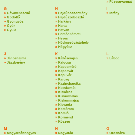
»
Füzesgyarmat
G
H
I
»
»
»
Gávavencsellő
Hajdúböszörmény
Ibrány
»
»
Gödöllő
Hajdúszoboszló
»
»
Gyöngyös
Harkány
»
»
Győr
Harta
»
»
Gyula
Hatvan
»
Hernádnémeti
»
Heves
»
Hódmezővásárhely
»
Hőgyész
J
K
L
»
»
»
Jánoshalma
Kállósemjén
Lábod
»
»
Jászberény
Kalocsa
»
Kaposmérő
»
Kaposvár
»
Kapuvár
»
Karcag
»
Kazincbarcika
»
Kecskemét
»
Kiskőrös
»
Kiskunhalas
»
Kiskunmajsa
»
Kisvárda
»
Komárom
»
Komló
»
Körmend
»
Kőszeg
M
N
O
»
»
»
Magyarbánhegyes
Nagyatád
Orosháza