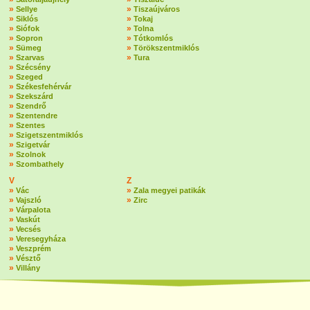
»
»
Sellye
Tiszaújváros
»
»
Siklós
Tokaj
»
»
Siófok
Tolna
»
»
Sopron
Tótkomlós
»
»
Sümeg
Törökszentmiklós
»
»
Szarvas
Tura
»
Szécsény
»
Szeged
»
Székesfehérvár
»
Szekszárd
»
Szendrő
»
Szentendre
»
Szentes
»
Szigetszentmiklós
»
Szigetvár
»
Szolnok
»
Szombathely
V
Z
»
»
Vác
Zala megyei patikák
»
»
Vajszló
Zirc
»
Várpalota
»
Vaskút
»
Vecsés
»
Veresegyháza
»
Veszprém
»
Vésztő
»
Villány