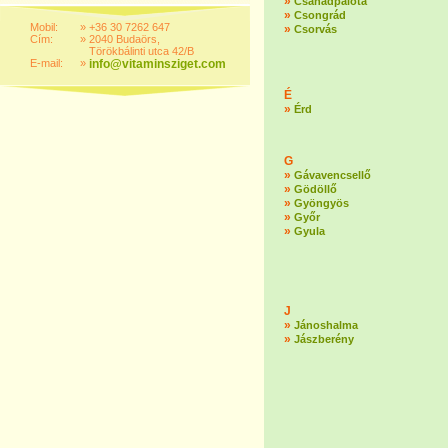
»
Csanádpalota
»
Csongrád
Mobil:
»
+36 30 7262 647
»
Csorvás
Cím:
»
2040 Budaörs,
Törökbálinti utca 42/B
E-mail:
»
info@vitaminsziget.com
É
»
Érd
G
»
Gávavencsellő
»
Gödöllő
»
Gyöngyös
»
Győr
»
Gyula
J
»
Jánoshalma
»
Jászberény