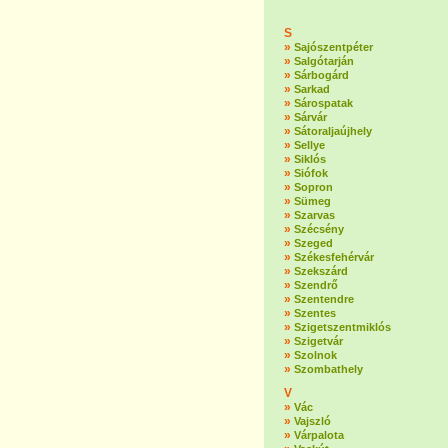
S
»
Sajószentpéter
»
Salgótarján
»
Sárbogárd
»
Sarkad
»
Sárospatak
»
Sárvár
»
Sátoraljaújhely
»
Sellye
»
Siklós
»
Siófok
»
Sopron
»
Sümeg
»
Szarvas
»
Szécsény
»
Szeged
»
Székesfehérvár
»
Szekszárd
»
Szendrő
»
Szentendre
»
Szentes
»
Szigetszentmiklós
»
Szigetvár
»
Szolnok
»
Szombathely
V
»
Vác
»
Vajszló
»
Várpalota