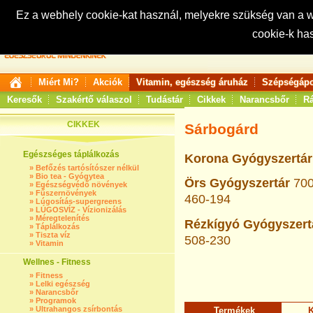
Ez a webhely cookie-kat használ, melyekre szükség van a
cookie-k ha
Keresés:
Miért Mi?
Akciók
Vitamin, egészség áruház
Szépségápo
Keresők
Szakértő válaszol
Tudástár
Cikkek
Narancsbőr
Rá
CIKKEK
Sárbogárd
Egészséges táplálkozás
Korona Gyógyszertár
»
Befőzés tartósítószer nélkül
»
Bio tea - Gyógytea
Örs Gyógyszertár
70
»
Egészségvédő növények
»
Fűszernövények
460-194
»
Lúgosítás-supergreens
»
LÚGOSVÍZ - Vízionizálás
»
Méregtelenítés
Rézkígyó Gyógyszert
»
Táplálkozás
»
Tiszta víz
508-230
»
Vitamin
Wellnes - Fitness
»
Fitness
»
Lelki egészség
»
Narancsbőr
»
Programok
»
Ultrahangos zsírbontás
Termékek
K