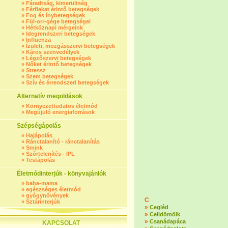
»
Fáradtság, kimerültség
»
Férfiakat érintő betegségek
»
Fog és ínybetegségek
»
Fül-orr-gége betegségei
»
Hétköznapi mérgeink
»
Idegrendszeri betegségek
»
Influenza
»
Ízületi, mozgásszervi betegségek
»
Káros szenvedélyek
»
Légzőszervi betegségek
»
Nőket érintő betegségek
»
Stressz
»
Szem betegségek
»
Szív és érrendszeri betegségek
Alternatív megoldások
»
Környezettudatos életmód
»
Megújuló energiaforrások
Szépségápolás
»
Hajápolás
»
Ránctalanító - ránctalanítás
»
Smink
»
Szőrtelenítés - IPL
»
Testápolás
Életmódinterjúk - könyvajánlók
»
baba-mama
»
egészséges életmód
»
gyógynövények
C
»
Sztárinterjúk
»
Cegléd
»
Celldömölk
»
Csanádapáca
KAPCSOLAT