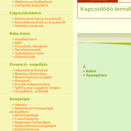
»
Wellness szolgáltatások
»
Zsírégetés-fogyókúra
Kapcsolódó termé
Fogyasztóvédelem
»
Élelmiszerek káros összetevői
»
Kozmetikumok káros összetevői
»
Vásárlási tanácsok
Baba-mama
»
Anyának lenni
»
Bébi
»
Óvodások, iskolások
»
Termékismertető
»
Tudományos hírek
»
Várandósság
Prevenció - megelőzés
Á
»
Alternatív módszerek
»
Ádánd
»
Bioptron fényterápia
»
Ágasegyháza
»
Biorezonancia vizsgálat
»
Prevenció
»
Pulzáló mágnesterápia
»
SAFE Laser Lágylézer terápia
»
Vizsgálatok, szűrések
Betegségek
»
Allergia
»
Bélrendszeri betegségek,
probiotikum
»
Bőrbetegségek
»
Cukorbetegség
»
Daganatos betegségek
»
Emésztőszervi betegségek
»
Ételintolerancia