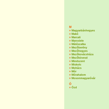
M
»
Magyarbánhegyes
»
Makó
»
Marcali
»
Maroslele
»
Mátészalka
»
Mezőberény
»
Mezőhegyes
»
Mezőkovácsháza
»
Mezőkövesd
»
Mindszent
»
Miskolc
»
Mohács
»
Mór
»
Mórahalom
»
Mosonmagyaróvár
Ó
»
Ózd