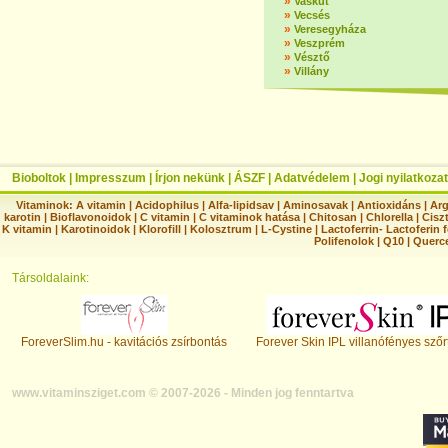
»
Vaskút
»
Vecsés
»
Veresegyháza
»
Veszprém
»
Vésztő
»
Villány
Bioboltok
|
Impresszum
|
Írjon nekünk
|
ÁSZF
|
Adatvédelem
|
Jogi nyilatkozat
Vitaminok:
A vitamin
|
Acidophilus
|
Alfa-lipidsav
|
Aminosavak
|
Antioxidáns
|
Arg
karotin
|
Bioflavonoidok
|
C vitamin
|
C vitaminok hatása
|
Chitosan
|
Chlorella
|
Ciszt
K vitamin
|
Karotinoidok
|
Klorofill
|
Kolosztrum
|
L-Cystine
|
Lactoferrin- Lactoferin 
Polifenolok
|
Q10
|
Querc
Társoldalaink:
ForeverSlim.hu - kavitációs zsírbontás
Forever Skin IPL villanófényes szőr
www.vitaminsziget.com © 2007-2026 - Minden jog fenntartva