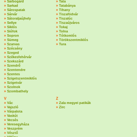
»
»
Sárbogárd
Tata
»
»
Sarkad
Tatabánya
»
»
Sárospatak
Tihany
»
»
Sárvár
Tiszafödvár
»
»
Sátoraljaújhely
Tiszalúc
»
»
Sellye
Tiszaújváros
»
»
Siklós
Tokaj
»
»
Siófok
Tolna
»
»
Sopron
Tótkomlós
»
»
Sümeg
Törökszentmiklós
»
»
Szarvas
Tura
»
Szécsény
»
Szeged
»
Székesfehérvár
»
Szekszárd
»
Szendrő
»
Szentendre
»
Szentes
»
Szigetszentmiklós
»
Szigetvár
»
Szolnok
»
Szombathely
V
Z
»
»
Vác
Zala megyei patikák
»
»
Vajszló
Zirc
»
Várpalota
»
Vaskút
»
Vecsés
»
Veresegyháza
»
Veszprém
»
Vésztő