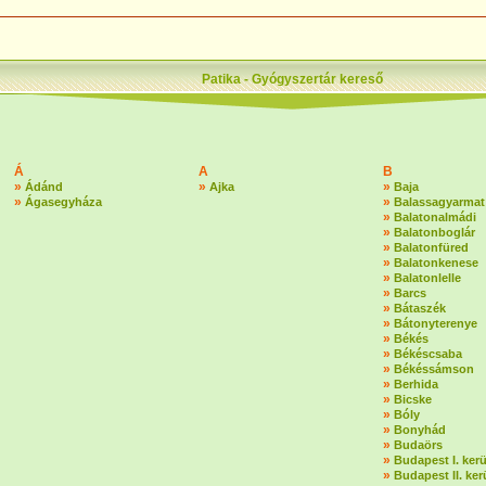
Patika - Gyógyszertár kereső
Á
A
B
»
»
»
Ádánd
Ajka
Baja
»
»
Ágasegyháza
Balassagyarmat
»
Balatonalmádi
»
Balatonboglár
»
Balatonfüred
»
Balatonkenese
»
Balatonlelle
»
Barcs
»
Bátaszék
»
Bátonyterenye
»
Békés
»
Békéscsaba
»
Békéssámson
»
Berhida
»
Bicske
»
Bóly
»
Bonyhád
»
Budaörs
»
Budapest I. kerü
»
Budapest II. ker