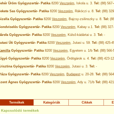
ehér Üröm Gyógyszertár- Patika
8200
Veszprém
, Iskola u. 3.
Tel:
(88) 567-
ekete Sas Gyógyszertár- Patika
8200
Veszprém
, Rákóczi u. 8.
Tel:
(88) 32
izella Gyógyszertár- Patika
8200
Veszprém
, Bajcsy-zsilinszky u. 8.
Tel:
(88
ondviselés Gyógyszertár- Patika
8200
Veszprém
, Kabay u.1.
Tel:
(88) 327
ársfa Gyógyszertár- Patika
8200
Veszprém
, Külső-kádártai u. 3.
Tel:
-
utasi Úti Gyógyszertár- Patika
8200
Veszprém
, Jutasi u. 59.
Tel:
(88) 425-4
amilla
Gyógyszertár- Patika
8200
Veszprém
, Egyetem u. 1/b
Tel:
(88) 566-
ígyó Gyógyszertár- Patika
8200
Veszprém
, Ördögárok u. 4.
Tel:
(88) 423-1
risztina Gyógyszertár- Patika
8200
Veszprém
, Jutasi u. 3.
Tel:
-
láza Gyógyszertár- Patika
8200
Veszprém
,
Budapest
u. 20-28.
Tel:
(88) 564
zent Ágnes Gyógyszertár- Patika
8200
Veszprém
, Ady u. 71/b
Tel:
(88) 421
Termékek
Kategóriák
Cikkek
E
Kapcsolódó termékek