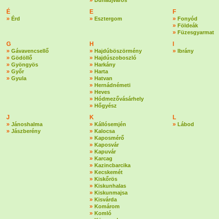
»
Dunaújváros
É
E
F
»
»
»
Érd
Esztergom
Fonyód
»
Földeák
»
Füzesgyarmat
G
H
I
»
»
»
Gávavencsellő
Hajdúböszörmény
Ibrány
»
»
Gödöllő
Hajdúszoboszló
»
»
Gyöngyös
Harkány
»
»
Győr
Harta
»
»
Gyula
Hatvan
»
Hernádnémeti
»
Heves
»
Hódmezővásárhely
»
Hőgyész
J
K
L
»
»
»
Jánoshalma
Kállósemjén
Lábod
»
»
Jászberény
Kalocsa
»
Kaposmérő
»
Kaposvár
»
Kapuvár
»
Karcag
»
Kazincbarcika
»
Kecskemét
»
Kiskőrös
»
Kiskunhalas
»
Kiskunmajsa
»
Kisvárda
»
Komárom
»
Komló