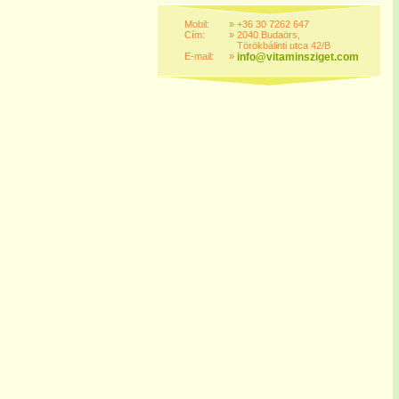
Mobil:
»
+36 30 7262 647
Cím:
»
2040 Budaörs,
Törökbálinti utca 42/B
E-mail:
»
info@vitaminsziget.com