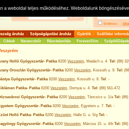
Bejelentkezés:
R
an a weboldal teljes működéséhez. Weboldalunk böngészésével 
Keresés:
Emlékezz
Elfel
észség áruház
Szépségápolási áruház
Gyártók
Szállítási informá
Cikkek
Narancsbőr
Ránctalanítás
ForeverSlim
SzépítőGépek
Veszprém
rany Holló Gyógyszertár- Patika
8200
Veszprém
, Madách u. 4.
Tel:
(88) 32
rany Oroszlán Gyógyszertár- Patika
8200
Veszprém
, Kossuth u. 9.
Tel:
(88
ástya Gyógyszertár- Patika
8200
Veszprém
, Kossuth u. 8.
Tel
: -
iklámen Patika- Patika
8200
Veszprém
, Dornyai u. 4.
Tel:
(88) 561-472
ózsavárosi Gyógyszertár- Patika
8200
Veszprém
, Táncsics u. 1/a
Tel:
(88)
gyetem Gyógyszertár- Patika
8200
Veszprém
, Egyetem u. 7.
Tel:
-
züst Holló Patika- Patika
8200
Veszprém
, Halle G. u. 5/g
Tel:
-
agyöngy Gyógyszertár- Patika
8200
Veszprém
, Március 15. u. 4/b
Tel:
(88)