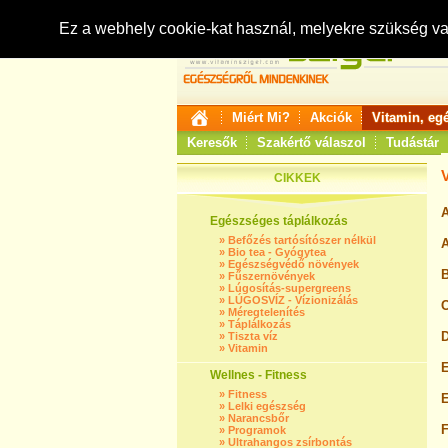
Ez a webhely cookie-kat használ, melyekre szükség v
Miért Mi?
Akciók
Vitamin, eg
Keresők
Szakértő válaszol
Tudástár
CIKKEK
A
Egészséges táplálkozás
»
Befőzés tartósítószer nélkül
A
»
Bio tea - Gyógytea
»
Egészségvédő növények
B
»
Fűszernövények
»
Lúgosítás-supergreens
»
LÚGOSVÍZ - Vízionizálás
C
»
Méregtelenítés
»
Táplálkozás
D
»
Tiszta víz
»
Vitamin
E
Wellnes - Fitness
»
Fitness
E
»
Lelki egészség
»
Narancsbőr
F
»
Programok
»
Ultrahangos zsírbontás