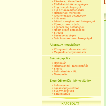
»
Fáradtság, kimerültség
»
Férfiakat érintő betegségek
»
Fog és ínybetegségek
»
Fül-orr-gége betegségei
»
Hétköznapi mérgeink
»
Idegrendszeri betegségek
»
Influenza
»
Ízületi, mozgásszervi betegségek
»
Káros szenvedélyek
»
Légzőszervi betegségek
»
Nőket érintő betegségek
»
Stressz
»
Szem betegségek
»
Szív és érrendszeri betegségek
Alternatív megoldások
»
Környezettudatos életmód
»
Megújuló energiaforrások
Szépségápolás
»
Hajápolás
»
Ránctalanító - ránctalanítás
»
Smink
»
Szőrtelenítés - IPL
»
Testápolás
Életmódinterjúk - könyvajánlók
»
baba-mama
»
egészséges életmód
»
gyógynövények
»
Sztárinterjúk
KAPCSOLAT