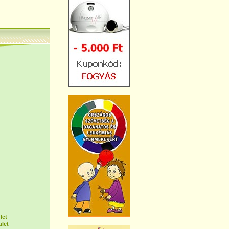
let
ület