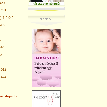
420
Ránctalanító készülék
9-239
) 410-940
-902
51
510
20
-912
-474
nciklopédia