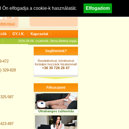
egisztráció
Nézzen körül áruházunkban!
Ön elfogadja a cookie-k használatát.
Elfogadom
A kosár jelenleg üres
ejtett jelszó
ciók
GY.I.K.
Kapcsolat
2026.08.06. csütörtök, Berta,Bettina napja
Segíthetünk?
9-472
Rendelésével, kérdésével
forduljon hozzánk bizalommal!
+36 30 726 26 47
) 329-828
Fókuszpont
 325-587
Ultrahangos zsírbontás
 423-497