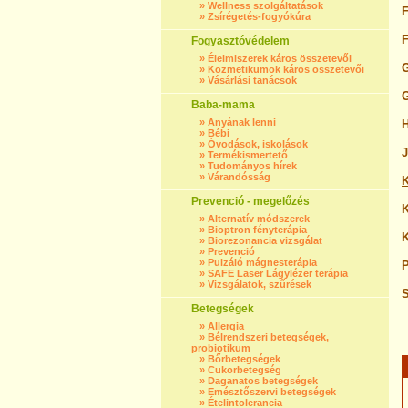
»
Wellness szolgáltatások
F
»
Zsírégetés-fogyókúra
F
Fogyasztóvédelem
»
Élelmiszerek káros összetevői
G
»
Kozmetikumok káros összetevői
»
Vásárlási tanácsok
G
Baba-mama
»
Anyának lenni
H
»
Bébi
»
Óvodások, iskolások
J
»
Termékismertető
»
Tudományos hírek
»
Várandósság
K
Prevenció - megelőzés
K
»
Alternatív módszerek
»
Bioptron fényterápia
K
»
Biorezonancia vizsgálat
»
Prevenció
»
Pulzáló mágnesterápia
P
»
SAFE Laser Lágylézer terápia
»
Vizsgálatok, szűrések
S
Betegségek
»
Allergia
»
Bélrendszeri betegségek,
probiotikum
»
Bőrbetegségek
»
Cukorbetegség
»
Daganatos betegségek
»
Emésztőszervi betegségek
»
Ételintolerancia