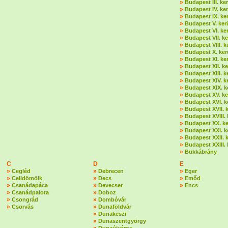
»
Budapest III. ker
»
Budapest IV. ker
»
Budapest IX. ker
»
Budapest V. ker
»
Budapest VI. ker
»
Budapest VII. ke
»
Budapest VIII. k
»
Budapest X. ker
»
Budapest XI. ker
»
Budapest XII. ke
»
Budapest XIII. k
»
Budapest XIV. k
»
Budapest XIX. k
»
Budapest XV. ke
»
Budapest XVI. k
»
Budapest XVII. k
»
Budapest XVIII. 
»
Budapest XX. ke
»
Budapest XXI. k
»
Budapest XXII. k
»
Budapest XXIII. 
»
Bükkábrány
C
D
E
»
»
»
Cegléd
Debrecen
Eger
»
»
»
Celldömölk
Decs
Emőd
»
»
»
Csanádapáca
Devecser
Encs
»
»
Csanádpalota
Doboz
»
»
Csongrád
Dombóvár
»
»
Csorvás
Dunaföldvár
»
Dunakeszi
»
Dunaszentgyörgy