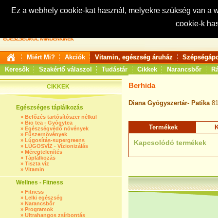
Ez a webhely cookie-kat használ, melyekre szükség van a
cookie-k ha
Keresés:
Miért Mi?
Akciók
Vitamin, egészség áruház
Szépségápo
Keresők
Szakértő válaszol
Tudástár
Cikkek
Narancsbőr
Rá
Berhida
CIKKEK
Diana Gyógyszertár- Patika
8
Egészséges táplálkozás
»
Befőzés tartósítószer nélkül
»
Bio tea - Gyógytea
Termékek
K
»
Egészségvédő növények
»
Fűszernövények
»
Lúgosítás-supergreens
Kapcsolódó termékek
»
LÚGOSVÍZ - Vízionizálás
»
Méregtelenítés
»
Táplálkozás
»
Tiszta víz
»
Vitamin
Wellnes - Fitness
»
Fitness
»
Lelki egészség
»
Narancsbőr
»
Programok
»
Ultrahangos zsírbontás