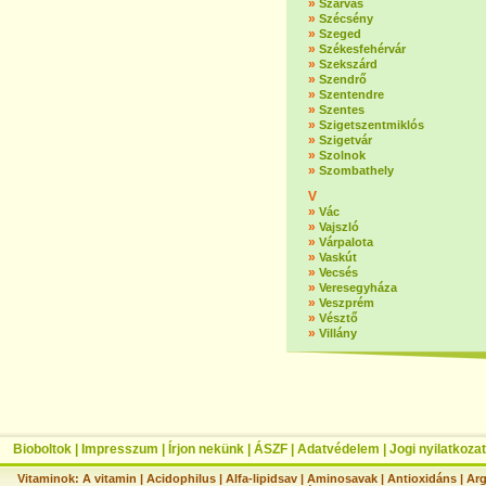
»
Szarvas
»
Szécsény
»
Szeged
»
Székesfehérvár
»
Szekszárd
»
Szendrő
»
Szentendre
»
Szentes
»
Szigetszentmiklós
»
Szigetvár
»
Szolnok
»
Szombathely
V
»
Vác
»
Vajszló
»
Várpalota
»
Vaskút
»
Vecsés
»
Veresegyháza
»
Veszprém
»
Vésztő
»
Villány
Bioboltok
|
Impresszum
|
Írjon nekünk
|
ÁSZF
|
Adatvédelem
|
Jogi nyilatkozat
Vitaminok:
A vitamin
|
Acidophilus
|
Alfa-lipidsav
|
Aminosavak
|
Antioxidáns
|
Arg