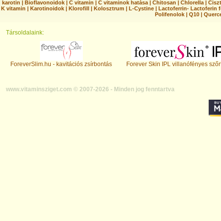
karotin
|
Bioflavonoidok
|
C vitamin
|
C vitaminok hatása
|
Chitosan
|
Chlorella
|
Ciszt
K vitamin
|
Karotinoidok
|
Klorofill
|
Kolosztrum
|
L-Cystine
|
Lactoferrin- Lactoferin 
Polifenolok
|
Q10
|
Querc
Társoldalaink:
ForeverSlim.hu - kavitációs zsírbontás
Forever Skin IPL villanófényes szőr
www.vitaminsziget.com © 2007-2026 - Minden jog fenntartva