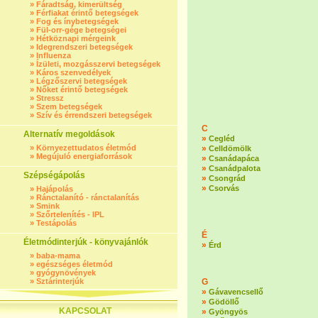
»
Fáradtság, kimerültség
»
Férfiakat érintő betegségek
»
Fog és ínybetegségek
»
Fül-orr-gége betegségei
»
Hétköznapi mérgeink
»
Idegrendszeri betegségek
»
Influenza
»
Ízületi, mozgásszervi betegségek
»
Káros szenvedélyek
»
Légzőszervi betegségek
»
Nőket érintő betegségek
»
Stressz
»
Szem betegségek
»
Szív és érrendszeri betegségek
C
Alternatív megoldások
»
Cegléd
»
Környezettudatos életmód
»
Celldömölk
»
Megújuló energiaforrások
»
Csanádapáca
»
Csanádpalota
Szépségápolás
»
Csongrád
»
Csorvás
»
Hajápolás
»
Ránctalanító - ránctalanítás
»
Smink
»
Szőrtelenítés - IPL
»
Testápolás
É
Életmódinterjúk - könyvajánlók
»
Érd
»
baba-mama
»
egészséges életmód
»
gyógynövények
»
Sztárinterjúk
G
»
Gávavencsellő
»
Gödöllő
KAPCSOLAT
»
Gyöngyös