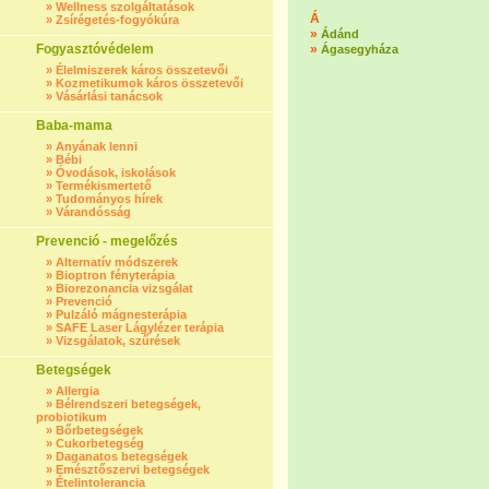
»
Wellness szolgáltatások
Á
»
Zsírégetés-fogyókúra
»
Ádánd
Fogyasztóvédelem
»
Ágasegyháza
»
Élelmiszerek káros összetevői
»
Kozmetikumok káros összetevői
»
Vásárlási tanácsok
Baba-mama
»
Anyának lenni
»
Bébi
»
Óvodások, iskolások
»
Termékismertető
»
Tudományos hírek
»
Várandósság
Prevenció - megelőzés
»
Alternatív módszerek
»
Bioptron fényterápia
»
Biorezonancia vizsgálat
»
Prevenció
»
Pulzáló mágnesterápia
»
SAFE Laser Lágylézer terápia
»
Vizsgálatok, szűrések
Betegségek
»
Allergia
»
Bélrendszeri betegségek,
probiotikum
»
Bőrbetegségek
»
Cukorbetegség
»
Daganatos betegségek
»
Emésztőszervi betegségek
»
Ételintolerancia