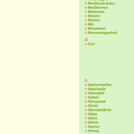
»
Mezőkovácsháza
»
Mezőkövesd
»
Mindszent
»
Miskolc
»
Mohács
»
Mór
»
Mórahalom
»
Mosonmagyaróvár
Ó
»
Ózd
S
»
Sajószentpéter
»
Salgótarján
»
Sárbogárd
»
Sarkad
»
Sárospatak
»
Sárvár
»
Sátoraljaújhely
»
Sellye
»
Siklós
»
Siófok
»
Sopron
»
Sümeg