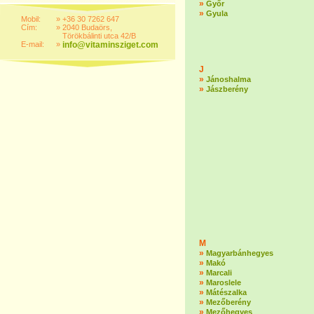
»
Győr
»
Gyula
Mobil:
»
+36 30 7262 647
Cím:
»
2040 Budaörs,
Törökbálinti utca 42/B
E-mail:
»
info@vitaminsziget.com
J
»
Jánoshalma
»
Jászberény
M
»
Magyarbánhegyes
»
Makó
»
Marcali
»
Maroslele
»
Mátészalka
»
Mezőberény
»
Mezőhegyes