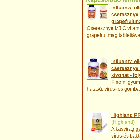
Influenza e
cseresznye í
grapefruitm
Cseresznye ízű C vitami
grapefruitmag tablettáva
Influenza e
cseresznye 
kivonat - fo
Finom, gyümö
hatású, vírus- és gomba
Highland PR
(
Highland
)
A kasvirág g
vírus-és bakt