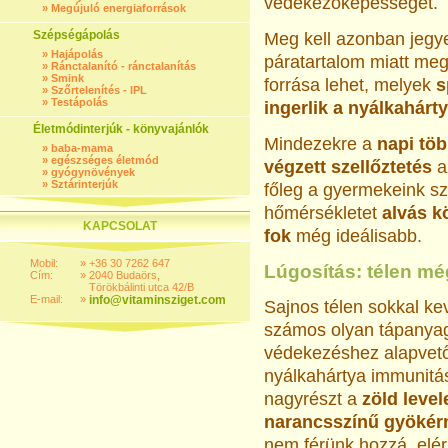
védekezőképességét.
»
Megújuló energiaforrások
Szépségápolás
Meg kell azonban jegye
»
Hajápolás
páratartalom miatt me
»
Ránctalanító - ránctalanítás
»
Smink
forrása lehet, melyek
s
»
Szőrtelenítés - IPL
»
Testápolás
ingerlik a nyálkahárty
Életmódinterjúk - könyvajánlók
Mindezekre a
napi töb
»
baba-mama
»
egészséges életmód
végzett szellőztetés
a
»
gyógynövények
»
Sztárinterjúk
főleg a gyermekeink s
hőmérsékletet
alvás k
KAPCSOLAT
fok
még ideálisabb.
Mobil:
»
+36 30 7262 647
Lúgosítás: télen mé
Cím:
»
2040 Budaörs,
Törökbálinti utca 42/B
E-mail:
»
info@vitaminsziget.com
Sajnos télen sokkal ke
számos olyan tápanyag
védekezéshez alapvető
nyálkahártya immunitás
nagyrészt a
zöld level
narancsszínű gyöké
nem férünk hozzá, elé