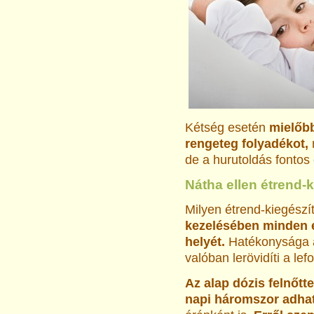
Kétség esetén
mielőbb
rengeteg folyadékot,
de a hurutoldás fontos 
Nátha ellen étrend-k
Milyen étrend-kiegészí
kezelésében minden 
helyét.
Hatékonysága a
valóban lerövidíti a lefo
Az alap dózis felnőt
napi háromszor adha