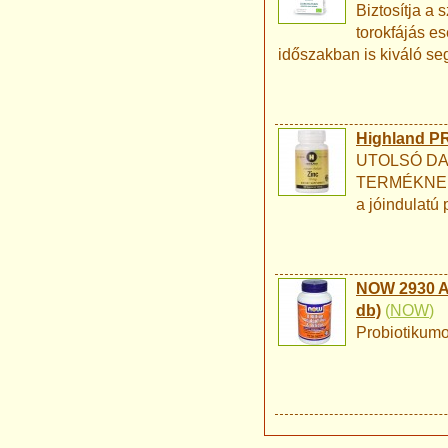
Biztosítja a 
torokfájás es
időszakban is kiváló seg
Highland PR
UTOLSÓ DA
TERMÉKNEK! J
a jóindulat
NOW 2930 Ac
db)
(
NOW
)
Probiotikumo