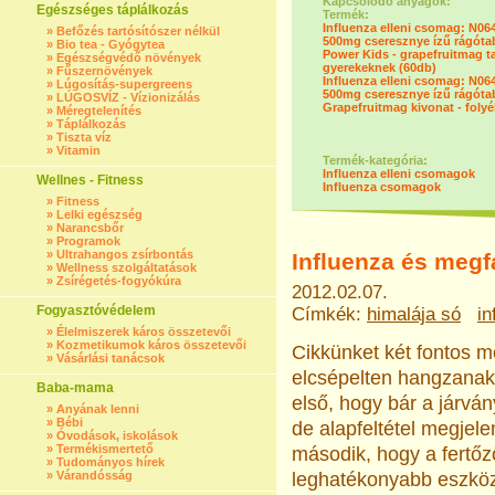
Kapcsolódó anyagok:
Egészséges táplálkozás
Termék:
Influenza elleni csomag: N06
»
Befőzés tartósítószer nélkül
500mg cseresznye ízű rágótab
»
Bio tea - Gyógytea
Power Kids - grapefruitmag ta
»
Egészségvédő növények
gyerekeknek (60db)
»
Fűszernövények
Influenza elleni csomag: N06
»
Lúgosítás-supergreens
500mg cseresznye ízű rágótab
»
LÚGOSVÍZ - Vízionizálás
Grapefruitmag kivonat - foly
»
Méregtelenítés
»
Táplálkozás
»
Tiszta víz
»
Vitamin
Termék-kategória:
Influenza elleni csomagok
Wellnes - Fitness
Influenza csomagok
»
Fitness
»
Lelki egészség
»
Narancsbőr
»
Programok
»
Ultrahangos zsírbontás
Influenza és meg
»
Wellness szolgáltatások
»
Zsírégetés-fogyókúra
2012.02.07.
Fogyasztóvédelem
Címkék:
himalája só
in
»
Élelmiszerek káros összetevői
»
Kozmetikumok káros összetevői
Cikkünket két fontos m
»
Vásárlási tanácsok
elcsépelten hangzanak,
Baba-mama
első, hogy bár a járvá
»
Anyának lenni
»
Bébi
de alapfeltétel megje
»
Óvodások, iskolások
»
Termékismertető
második, hogy a fertőző
»
Tudományos hírek
»
Várandósság
leghatékonyabb eszkö