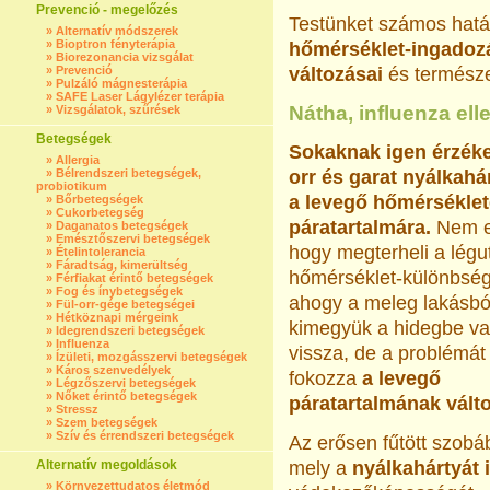
Prevenció - megelőzés
Testünket számos hatás 
»
Alternatív módszerek
»
Bioptron fényterápia
hőmérséklet-ingadoz
»
Biorezonancia vizsgálat
»
Prevenció
változásai
és termész
»
Pulzáló mágnesterápia
»
SAFE Laser Lágylézer terápia
Nátha, influenza ell
»
Vizsgálatok, szűrések
Betegségek
Sokaknak igen érzék
»
Allergia
»
Bélrendszeri betegségek,
orr és garat nyálkahá
probiotikum
a levegő hőmérséklet
»
Bőrbetegségek
»
Cukorbetegség
páratartalmára.
Nem e
»
Daganatos betegségek
»
Emésztőszervi betegségek
hogy megterheli a légu
»
Ételintolerancia
»
Fáradtság, kimerültség
hőmérséklet-különbség
»
Férfiakat érintő betegségek
»
Fog és ínybetegségek
ahogy a meleg lakásbó
»
Fül-orr-gége betegségei
»
Hétköznapi mérgeink
kimegyük a hidegbe v
»
Idegrendszeri betegségek
»
Influenza
vissza, de a problémát
»
Ízületi, mozgásszervi betegségek
»
Káros szenvedélyek
fokozza
a levegő
»
Légzőszervi betegségek
»
Nőket érintő betegségek
páratartalmának vált
»
Stressz
»
Szem betegségek
»
Szív és érrendszeri betegségek
Az erősen fűtött szob
Alternatív megoldások
mely a
nyálkahártyát i
»
Környezettudatos életmód