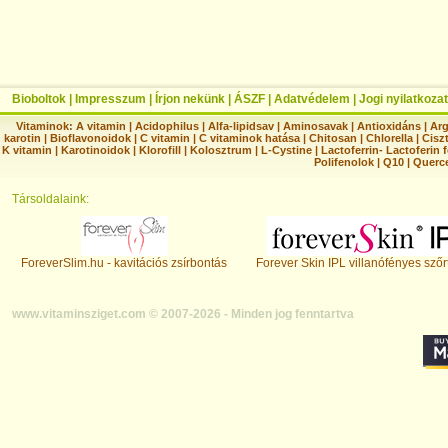
Bioboltok
|
Impresszum
|
Írjon nekünk
|
ÁSZF
|
Adatvédelem
|
Jogi nyilatkozat
Vitaminok:
A vitamin
|
Acidophilus
|
Alfa-lipidsav
|
Aminosavak
|
Antioxidáns
|
Arg
karotin
|
Bioflavonoidok
|
C vitamin
|
C vitaminok hatása
|
Chitosan
|
Chlorella
|
Ciszt
K vitamin
|
Karotinoidok
|
Klorofill
|
Kolosztrum
|
L-Cystine
|
Lactoferrin- Lactoferin 
Polifenolok
|
Q10
|
Querc
Társoldalaink:
ForeverSlim.hu - kavitációs zsírbontás
Forever Skin IPL villanófényes szőr
www.vitaminsziget.com © 2007-2026 - Minden jog fenntartva