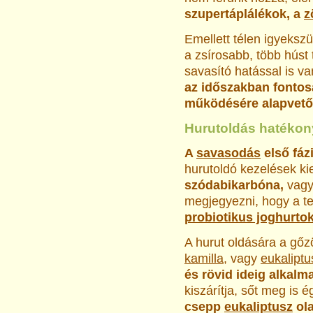
szupertáplálékok, a
z
Emellett télen igyekszü
a zsírosabb, több húst
savasító hatással is v
az időszakban fontosa
működésére alapvetőe
Hurutoldás hatéko
A
savasodás
első fáz
hurutoldó kezelések ki
szódabikarbóna,
vagy
megjegyezni, hogy a te
probiotikus joghurto
A hurut oldására a gőz
kamilla
, vagy
eukaliptu
és rövid ideig alkalm
kiszárítja, sőt meg is é
csepp
eukaliptusz
ola