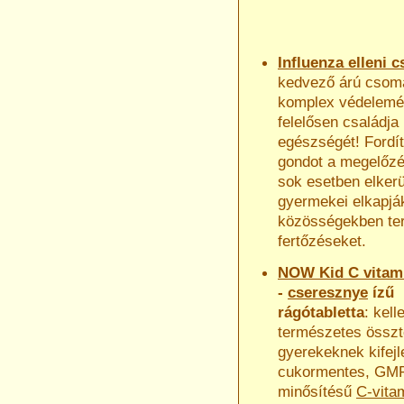
Influenza elleni
kedvező árú csom
komplex védelemér
felelősen családja
egészségét! Fordí
gondot a megelőzé
sok esetben elkerü
gyermekei elkapjá
közösségekben te
fertőzéseket.
NOW Kid
C vitam
-
cseresznye
ízű
rágótabletta
:
kell
természetes összt
gyerekeknek kifejl
cukormentes, GM
minősítésű
C-vita