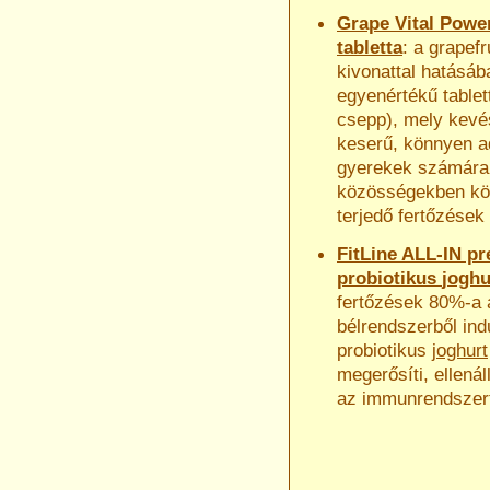
Grape Vital Powe
tabletta
: a grapef
kivonattal hatásáb
egyenértékű table
csepp), mely kev
keserű, könnyen a
gyerekek számára
közösségekben k
terjedő fertőzések 
FitLine ALL-IN pr
probiotikus
joghu
fertőzések 80%-a 
bélrendszerből indu
probiotikus
joghurt
megerősíti, ellenál
az immunrendszer