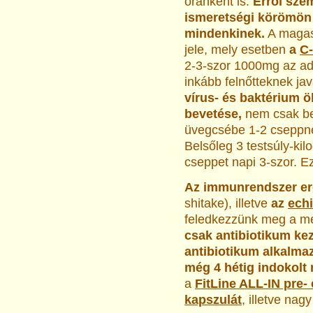
óránként is.
Erről sze
ismeretségi körömön 
mindenkinek.
A magas 
jele, mely esetben
a
C-
2-3-szor 1000mg az ad
inkább felnőtteknek ja
vírus- és baktérium ö
bevetése,
nem csak be
üvegcsébe 1-2 cseppnél
Belsőleg 3 testsúly-ki
cseppet napi 3-szor. E
Az immunrendszer er
shitake), illetve
az
ech
feledkezzünk meg a m
csak antibiotikum kez
antibiotikum alkalmaz
még 4 hétig indokolt 
a
FitLine ALL-IN pre-
kapszulát
, illetve nag