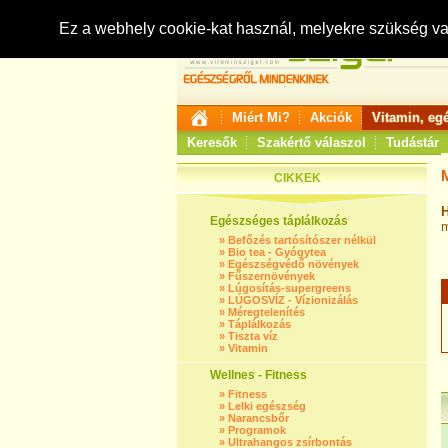
Ez a webhely cookie-kat használ, melyekre szükség v
Miért Mi?
Akciók
Vitamin, eg
Keresők
Szakértő válaszol
Tudástár
CIKKEK
H
Egészséges táplálkozás
m
»
Befőzés tartósítószer nélkül
»
Bio tea - Gyógytea
»
Egészségvédő növények
»
Fűszernövények
»
Lúgosítás-supergreens
»
LÚGOSVÍZ - Vízionizálás
»
Méregtelenítés
»
Táplálkozás
»
Tiszta víz
»
Vitamin
Wellnes - Fitness
»
Fitness
»
Lelki egészség
»
Narancsbőr
»
Programok
»
Ultrahangos zsírbontás