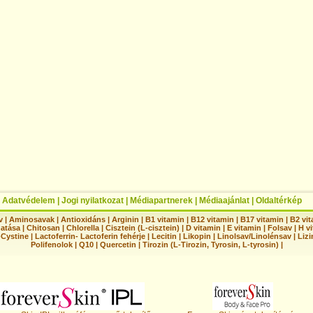
|
Adatvédelem
|
Jogi nyilatkozat
|
Médiapartnerek
|
Médiaajánlat
|
Oldaltérkép
v
|
Aminosavak
|
Antioxidáns
|
Arginin
|
B1 vitamin
|
B12 vitamin
|
B17 vitamin
|
B2 vi
hatása
|
Chitosan
|
Chlorella
|
Cisztein (L-cisztein)
|
D vitamin
|
E vitamin
|
Folsav
|
H vi
-Cystine
|
Lactoferrin- Lactoferin fehérje
|
Lecitin
|
Likopin
|
Linolsav/Linolénsav
|
Lizi
Polifenolok
|
Q10
|
Quercetin
|
Tirozin (L-Tirozin, Tyrosin, L-tyrosin)
|