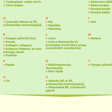
»
»
Cardiogépek- cardio edzés
Elektromos kád
»
»
Chiro-terápia
Elektroterápia
»
Energia bevitel
»
Energia leadás
G
H
I
»
»
»
Garantált villanás az IPL
Haj
Irha
szőrtelenítési technológiánál
»
Hajváltás
»
Hámréteg
K
L
M
»
»
»
Katagén (pihenő) fázis
Lézer
Melanin
»
»
Keratin
Lista a háztartartási és
»
kozmetikai szerek káros anyag
Kollagén, collagene
összetételére vonatkozóan
»
Krémezni érdemes, de nem
mindegy, mivel!
»
Kutikula
P
R
T
»
»
»
Papilla
Rádiófrekvenciás
Telogén (elhulló
ránctalanítás
»
Ránc fajták
U
V
»
»
UV
Villanási idő az IPL
szőrtelenítési technológiánál
»
Villanóablak IPL szőrtelenítő
gépnél