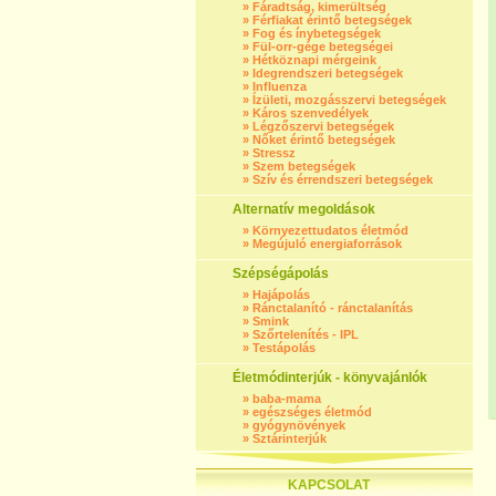
»
Fáradtság, kimerültség
»
Férfiakat érintő betegségek
»
Fog és ínybetegségek
»
Fül-orr-gége betegségei
»
Hétköznapi mérgeink
»
Idegrendszeri betegségek
»
Influenza
»
Ízületi, mozgásszervi betegségek
»
Káros szenvedélyek
»
Légzőszervi betegségek
»
Nőket érintő betegségek
»
Stressz
»
Szem betegségek
»
Szív és érrendszeri betegségek
Alternatív megoldások
»
Környezettudatos életmód
»
Megújuló energiaforrások
Szépségápolás
»
Hajápolás
»
Ránctalanító - ránctalanítás
»
Smink
»
Szőrtelenítés - IPL
»
Testápolás
Életmódinterjúk - könyvajánlók
»
baba-mama
»
egészséges életmód
»
gyógynövények
»
Sztárinterjúk
KAPCSOLAT