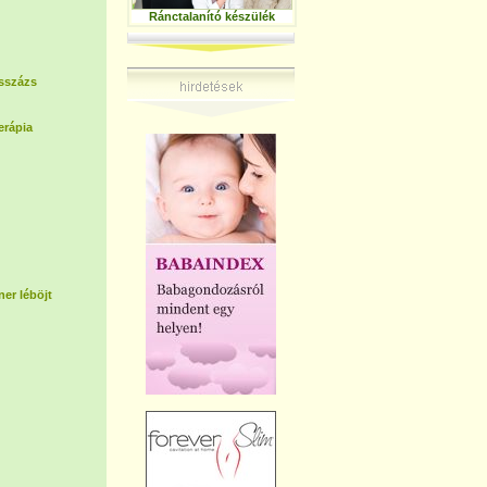
Ránctalanító készülék
sszázs
erápia
er léböjt