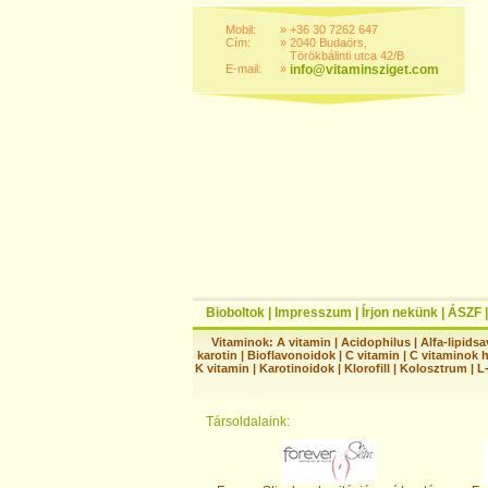
Mobil:
»
+36 30 7262 647
Cím:
»
2040 Budaörs,
Törökbálinti utca 42/B
E-mail:
»
info@vitaminsziget.com
Bioboltok
|
Impresszum
|
Írjon nekünk
|
ÁSZF
Vitaminok:
A vitamin
|
Acidophilus
|
Alfa-lipidsa
karotin
|
Bioflavonoidok
|
C vitamin
|
C vitaminok 
K vitamin
|
Karotinoidok
|
Klorofill
|
Kolosztrum
|
L
Társoldalaink: