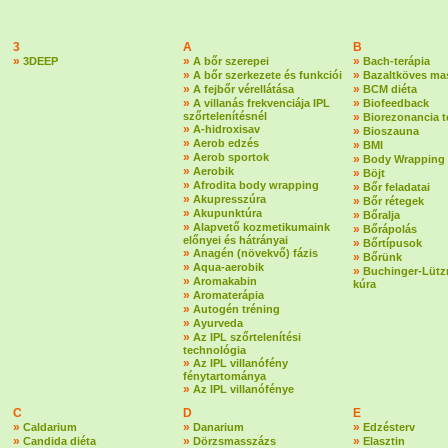
3
A
B
»
»
»
3DEEP
A bőr szerepei
Bach-terápia
»
»
A bőr szerkezete és funkciói
Bazaltköves ma
»
»
A fejbőr vérellátása
BCM diéta
»
»
A villanás frekvenciája IPL
Biofeedback
szőrtelenítésnél
»
Biorezonancia t
»
A-hidroxisav
»
Bioszauna
»
Aerob edzés
»
BMI
»
Aerob sportok
»
Body Wrapping
»
Aerobik
»
Böjt
»
Afrodita body wrapping
»
Bőr feladatai
»
Akupresszúra
»
Bőr rétegek
»
Akupunktúra
»
Bőralja
»
Alapvető kozmetikumaink
»
Bőrápolás
előnyei és hátrányai
»
Bőrtípusok
»
Anagén (növekvő) fázis
»
Bőrünk
»
Aqua-aerobik
»
Buchinger-Lützn
»
Aromakabin
kúra
»
Aromaterápia
»
Autogén tréning
»
Ayurveda
»
Az IPL szőrtelenítési
technológia
»
Az IPL villanófény
fénytartománya
»
Az IPL villanófénye
C
D
E
»
»
»
Caldarium
Danarium
Edzésterv
»
»
»
Candida diéta
Dörzsmasszázs
Elasztin