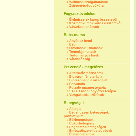
»
Wellness szolgáltatások
»
Zsírégetés-fogyókúra
Fogyasztóvédelem
»
Élelmiszerek káros összetevői
»
Kozmetikumok káros összetevői
»
Vásárlási tanácsok
Baba-mama
»
Anyának lenni
»
Bébi
»
Óvodások, iskolások
»
Termékismertető
»
Tudományos hírek
»
Várandósság
Prevenció - megelőzés
»
Alternatív módszerek
»
Bioptron fényterápia
»
Biorezonancia vizsgálat
»
Prevenció
»
Pulzáló mágnesterápia
»
SAFE Laser Lágylézer terápia
»
Vizsgálatok, szűrések
Betegségek
»
Allergia
»
Bélrendszeri betegségek,
probiotikum
»
Bőrbetegségek
»
Cukorbetegség
»
Daganatos betegségek
»
Emésztőszervi betegségek
»
Ételintolerancia