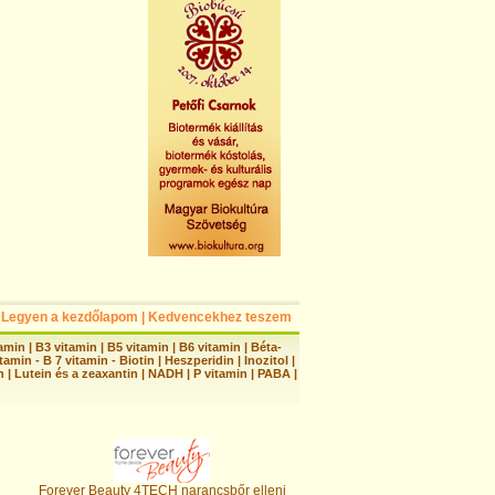
Legyen a kezdőlapom
|
Kedvencekhez teszem
tamin
|
B3 vitamin
|
B5 vitamin
|
B6 vitamin
|
Béta-
tamin - B 7 vitamin - Biotin
|
Heszperidin
|
Inozitol
|
n
|
Lutein és a zeaxantin
|
NADH
|
P vitamin
|
PABA
|
Forever Beauty 4TECH narancsbőr elleni