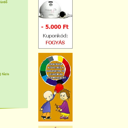
fürdő
) fázis