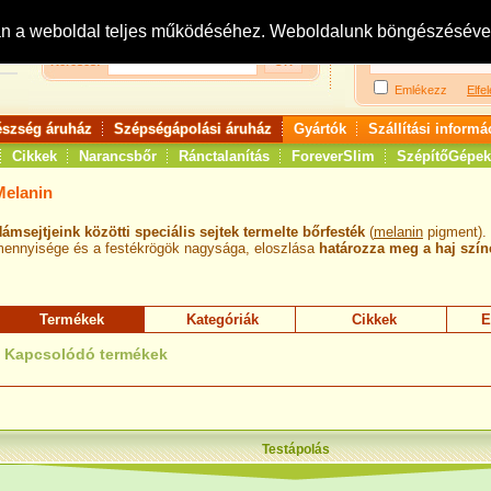
Bejelentkezés:
R
an a weboldal teljes működéséhez. Weboldalunk böngészésével 
Keresés:
Emlékezz
Elfel
észség áruház
Szépségápolási áruház
Gyártók
Szállítási informá
Cikkek
Narancsbőr
Ránctalanítás
ForeverSlim
SzépítőGépek
Melanin
ámsejtjeink közötti speciális sejtek termelte bőrfesték
(
melanin
pigment).
ennyisége és a festékrögök nagysága, eloszlása
határozza meg a haj szín
Termékek
Kategóriák
Cikkek
E
Kapcsolódó termékek
Testápolás