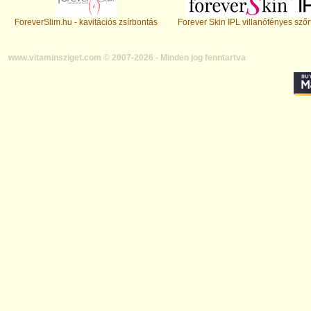
ForeverSlim.hu - kavitációs zsírbontás
Forever Skin IPL villanófényes szőr
www.vitaminsziget.com © 2007-2026 - Minden jog fenntartva