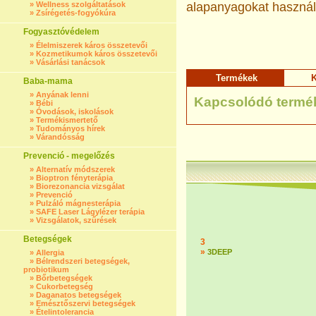
»
Wellness szolgáltatások
alapanyagokat használ
»
Zsírégetés-fogyókúra
Fogyasztóvédelem
»
Élelmiszerek káros összetevői
»
Kozmetikumok káros összetevői
»
Vásárlási tanácsok
Termékek
K
Baba-mama
»
Anyának lenni
Kapcsolódó termé
»
Bébi
»
Óvodások, iskolások
»
Termékismertető
»
Tudományos hírek
»
Várandósság
Prevenció - megelőzés
»
Alternatív módszerek
»
Bioptron fényterápia
»
Biorezonancia vizsgálat
»
Prevenció
»
Pulzáló mágnesterápia
»
SAFE Laser Lágylézer terápia
»
Vizsgálatok, szűrések
Betegségek
3
»
3DEEP
»
Allergia
»
Bélrendszeri betegségek,
probiotikum
»
Bőrbetegségek
»
Cukorbetegség
»
Daganatos betegségek
»
Emésztőszervi betegségek
»
Ételintolerancia