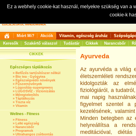
Ez a webhely cookie-kat használ, melyekre szükség van a
cookie-k ha
Keresés:
Miért Mi?
Akciók
Vitamin, egészség áruház
Szépségápo
Keresők
Szakértő válaszol
Tudástár
Cikkek
Narancsbőr
Rá
CIKKEK
Ayurveda
Egészséges táplálkozás
Az ayurvéda a világ e
»
Befőzés tartósítószer nélkül
életszemléleti rendsze
»
Bio tea - Gyógytea
»
Egészségvédő növények
kidolgozták az elm
»
Fűszernövények
»
Lúgosítás-supergreens
fiziológiáról, a tudatr
»
LÚGOSVÍZ - Vízionizálás
»
Méregtelenítés
mai napig használnak
»
Táplálkozás
»
Tiszta víz
figyelmet szentel a
»
Vitamin
kezelésének, valamint
Wellnes - Fitness
Minden betegben az eg
»
Fitness
»
Lelki egészség
helyreállítsa a rends
»
Narancsbőr
»
Programok
meditációval, diétá
»
Ultrahangos zsírbontás