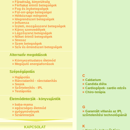
»
Fáradtság, kimerültség
»
Férfiakat érintő betegségek
»
Fog és ínybetegségek
»
Fül-orr-gége betegségei
»
Hétköznapi mérgeink
»
Idegrendszeri betegségek
»
Influenza
»
Ízületi, mozgásszervi betegségek
»
Káros szenvedélyek
»
Légzőszervi betegségek
»
Nőket érintő betegségek
»
Stressz
»
Szem betegségek
»
Szív és érrendszeri betegségek
Alternatív megoldások
»
Környezettudatos életmód
»
Megújuló energiaforrások
Szépségápolás
C
»
Hajápolás
»
Caldarium
»
Ránctalanító - ránctalanítás
»
Candida diéta
»
Smink
»
Szőrtelenítés - IPL
»
Cardiogépek- cardio edzés
»
Testápolás
»
Chiro-terápia
Életmódinterjúk - könyvajánlók
»
baba-mama
G
»
egészséges életmód
»
Garantált villanás az IPL
»
gyógynövények
»
Sztárinterjúk
szőrtelenítési technológiánál
K
KAPCSOLAT