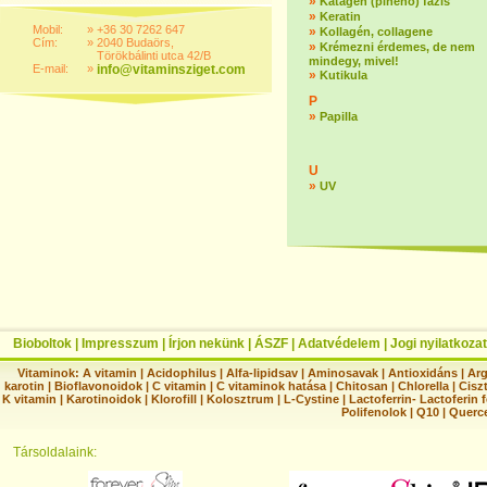
»
Katagén (pihenő) fázis
»
Keratin
Mobil:
»
+36 30 7262 647
»
Kollagén, collagene
Cím:
»
2040 Budaörs,
»
Krémezni érdemes, de nem
Törökbálinti utca 42/B
mindegy, mivel!
E-mail:
»
info@vitaminsziget.com
»
Kutikula
P
»
Papilla
U
»
UV
Bioboltok
|
Impresszum
|
Írjon nekünk
|
ÁSZF
|
Adatvédelem
|
Jogi nyilatkozat
Vitaminok:
A vitamin
|
Acidophilus
|
Alfa-lipidsav
|
Aminosavak
|
Antioxidáns
|
Arg
karotin
|
Bioflavonoidok
|
C vitamin
|
C vitaminok hatása
|
Chitosan
|
Chlorella
|
Ciszt
K vitamin
|
Karotinoidok
|
Klorofill
|
Kolosztrum
|
L-Cystine
|
Lactoferrin- Lactoferin 
Polifenolok
|
Q10
|
Querc
Társoldalaink: