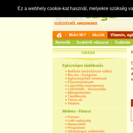
Ez a webhely cookie-kat használ, melyekre szükség v
Miért Mi?
Akciók
Vitamin, eg
Keresők
Szakértő válaszol
Tudástár
CIKKEK
E
Egészséges táplálkozás
s
»
Befőzés tartósítószer nélkül
d
»
Bio tea - Gyógytea
»
Egészségvédő növények
s
»
Fűszernövények
»
Lúgosítás-supergreens
»
LÚGOSVÍZ - Vízionizálás
»
Méregtelenítés
»
Táplálkozás
»
Tiszta víz
»
Vitamin
Wellnes - Fitness
»
Fitness
»
Lelki egészség
»
Narancsbőr
»
Programok
»
Ultrahangos zsírbontás