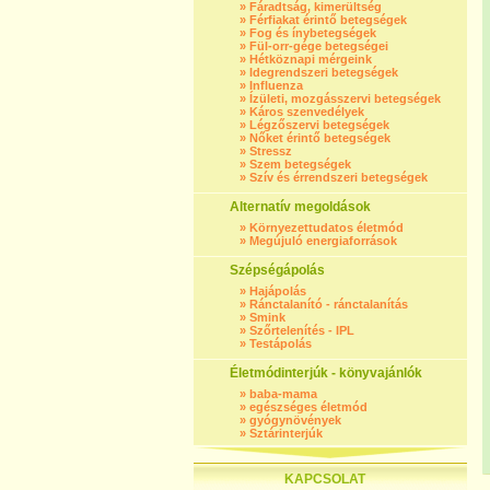
»
Fáradtság, kimerültség
»
Férfiakat érintő betegségek
»
Fog és ínybetegségek
»
Fül-orr-gége betegségei
»
Hétköznapi mérgeink
»
Idegrendszeri betegségek
»
Influenza
»
Ízületi, mozgásszervi betegségek
»
Káros szenvedélyek
»
Légzőszervi betegségek
»
Nőket érintő betegségek
»
Stressz
»
Szem betegségek
»
Szív és érrendszeri betegségek
Alternatív megoldások
»
Környezettudatos életmód
»
Megújuló energiaforrások
Szépségápolás
»
Hajápolás
»
Ránctalanító - ránctalanítás
»
Smink
»
Szőrtelenítés - IPL
»
Testápolás
Életmódinterjúk - könyvajánlók
»
baba-mama
»
egészséges életmód
»
gyógynövények
»
Sztárinterjúk
KAPCSOLAT