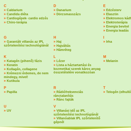
C
D
E
»
»
»
Caldarium
Danarium
Edzésterv
»
»
»
Candida diéta
Dörzsmasszázs
Elasztin
»
»
Cardiogépek- cardio edzés
Elektromos kád
»
»
Chiro-terápia
Elektroterápia
»
Energia bevitel
»
Energia leadás
G
H
I
»
»
»
Garantált villanás az IPL
Haj
Irha
szőrtelenítési technológiánál
»
Hajváltás
»
Hámréteg
K
L
M
»
»
»
Katagén (pihenő) fázis
Lézer
Melanin
»
»
Keratin
Lista a háztartartási és
»
kozmetikai szerek káros anyag
Kollagén, collagene
összetételére vonatkozóan
»
Krémezni érdemes, de nem
mindegy, mivel!
»
Kutikula
P
R
T
»
»
»
Papilla
Rádiófrekvenciás
Telogén (elhulló
ránctalanítás
»
Ránc fajták
U
V
»
»
UV
Villanási idő az IPL
szőrtelenítési technológiánál
»
Villanóablak IPL szőrtelenítő
gépnél