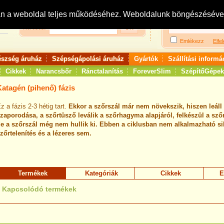
Bejelentkezés:
R
an a weboldal teljes működéséhez. Weboldalunk böngészésével 
Keresés:
Emlékezz
Elfel
észség áruház
Szépségápolási áruház
Gyártók
Szállítási informá
Cikkek
Narancsbőr
Ránctalanítás
ForeverSlim
SzépítőGépek
Katagén (pihenő) fázis
z a fázis 2-3 hétig tart.
Ekkor a szőrszál már nem növekszik, hiszen leáll 
zaporodása, a szőrtüsző leválik a szőrhagyma alapjáról, felkészül a szőr
e a szőrszál még nem hullik ki.
Ebben a ciklusban nem alkalmazható sik
zőrtelenítés és a lézeres sem.
Termékek
Kategóriák
Cikkek
E
Kapcsolódó termékek