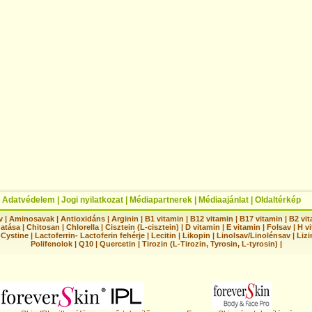
|
Adatvédelem
|
Jogi nyilatkozat
|
Médiapartnerek
|
Médiaajánlat
|
Oldaltérkép
v
|
Aminosavak
|
Antioxidáns
|
Arginin
|
B1 vitamin
|
B12 vitamin
|
B17 vitamin
|
B2 vi
hatása
|
Chitosan
|
Chlorella
|
Cisztein (L-cisztein)
|
D vitamin
|
E vitamin
|
Folsav
|
H vi
-Cystine
|
Lactoferrin- Lactoferin fehérje
|
Lecitin
|
Likopin
|
Linolsav/Linolénsav
|
Lizi
Polifenolok
|
Q10
|
Quercetin
|
Tirozin (L-Tirozin, Tyrosin, L-tyrosin)
|