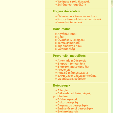
»
Wellness szolgáltatások
»
Zsírégetés-fogyókúra
Fogyasztóvédelem
»
Élelmiszerek káros összetevői
»
Kozmetikumok káros összetevői
»
Vásárlási tanácsok
Baba-mama
»
Anyának lenni
»
Bébi
»
Óvodások, iskolások
»
Termékismertető
»
Tudományos hírek
»
Várandósság
Prevenció - megelőzés
»
Alternatív módszerek
»
Bioptron fényterápia
»
Biorezonancia vizsgálat
»
Prevenció
»
Pulzáló mágnesterápia
»
SAFE Laser Lágylézer terápia
»
Vizsgálatok, szűrések
Betegségek
»
Allergia
»
Bélrendszeri betegségek,
probiotikum
»
Bőrbetegségek
»
Cukorbetegség
»
Daganatos betegségek
»
Emésztőszervi betegségek
»
Ételintolerancia