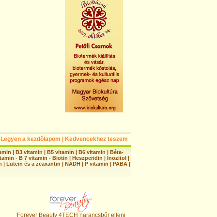
Legyen a kezdőlapom
|
Kedvencekhez teszem
tamin
|
B3 vitamin
|
B5 vitamin
|
B6 vitamin
|
Béta-
tamin - B 7 vitamin - Biotin
|
Heszperidin
|
Inozitol
|
n
|
Lutein és a zeaxantin
|
NADH
|
P vitamin
|
PABA
|
Forever Beauty 4TECH narancsbőr elleni