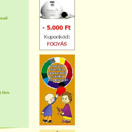
fürdő
) fázis