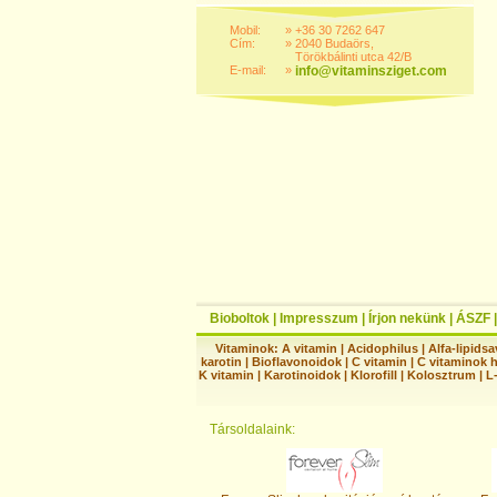
Mobil:
»
+36 30 7262 647
Cím:
»
2040 Budaörs,
Törökbálinti utca 42/B
E-mail:
»
info@vitaminsziget.com
Bioboltok
|
Impresszum
|
Írjon nekünk
|
ÁSZF
Vitaminok:
A vitamin
|
Acidophilus
|
Alfa-lipidsa
karotin
|
Bioflavonoidok
|
C vitamin
|
C vitaminok 
K vitamin
|
Karotinoidok
|
Klorofill
|
Kolosztrum
|
L
Társoldalaink: