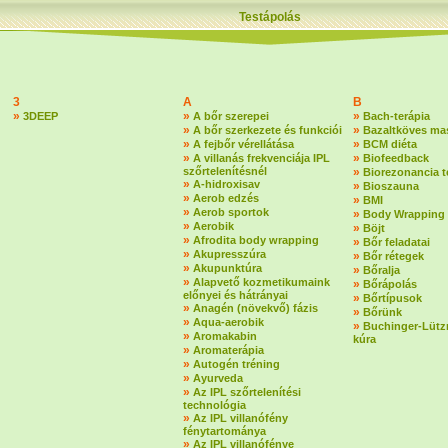
Testápolás
3
A
B
»
»
»
3DEEP
A bőr szerepei
Bach-terápia
»
»
A bőr szerkezete és funkciói
Bazaltköves ma
»
»
A fejbőr vérellátása
BCM diéta
»
»
A villanás frekvenciája IPL
Biofeedback
szőrtelenítésnél
»
Biorezonancia t
»
A-hidroxisav
»
Bioszauna
»
Aerob edzés
»
BMI
»
Aerob sportok
»
Body Wrapping
»
Aerobik
»
Böjt
»
Afrodita body wrapping
»
Bőr feladatai
»
Akupresszúra
»
Bőr rétegek
»
Akupunktúra
»
Bőralja
»
Alapvető kozmetikumaink
»
Bőrápolás
előnyei és hátrányai
»
Bőrtípusok
»
Anagén (növekvő) fázis
»
Bőrünk
»
Aqua-aerobik
»
Buchinger-Lützn
»
Aromakabin
kúra
»
Aromaterápia
»
Autogén tréning
»
Ayurveda
»
Az IPL szőrtelenítési
technológia
»
Az IPL villanófény
fénytartománya
»
Az IPL villanófénye