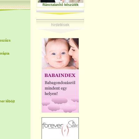
Ránctalanító készülék
sszázs
erápia
er léböjt