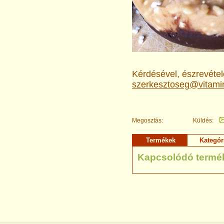
Kérdésével, észrevételé
szerkesztoseg@vitami
Megosztás:
Küldés:
Termékek
Kategór
Kapcsolódó termé