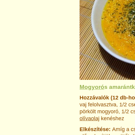
Mogyoró
s amaránt
Hozzávalók (12 db-ho
vaj felolvasztva, 1/2 c
pörkölt mogyoró, 1/2 c
olívaolaj
kenéshez
Elkészítése:
Amíg a cs