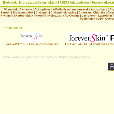
Bioboltok
|
Impresszum
|
Írjon nekünk
|
ÁSZF
|
Adatvédelem
|
Jogi nyilatkozat
Vitaminok:
A vitamin
|
Acidophilus
|
Alfa-lipidsav
|
Aminosavak
|
Antioxidáns
|
Arg
karotin
|
Bioflavonoidok
|
C vitamin
|
C vitaminok hatása
|
Chitosan
|
Chlorella
|
Ciszt
K vitamin
|
Karotinoidok
|
Klorofill
|
Kolosztrum
|
L-Cystine
|
Lactoferrin- Lactoferin 
Polifenolok
|
Q10
|
Querc
Társoldalaink:
ForeverSlim.hu - kavitációs zsírbontás
Forever Skin IPL villanófényes szőr
www.vitaminsziget.com © 2007-2026 - Minden jog fenntartva