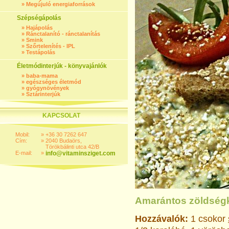
»
Megújuló energiaforrások
Szépségápolás
»
Hajápolás
»
Ránctalanító - ránctalanítás
»
Smink
»
Szőrtelenítés - IPL
»
Testápolás
Életmódinterjúk - könyvajánlók
»
baba-mama
»
egészséges életmód
»
gyógynövények
»
Sztárinterjúk
KAPCSOLAT
Mobil:
»
+36 30 7262 647
Cím:
»
2040 Budaörs,
Törökbálinti utca 42/B
E-mail:
»
info@vitaminsziget.com
Amarántos zöldség
Hozzávalók:
1 csokor