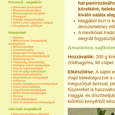
Prevenció - megelőzés
hal panírozásáh
»
Alternatív módszerek
köretként, beleke
»
Bioptron fényterápia
»
Biorezonancia vizsgálat
kiváló saláta ala
»
Prevenció
»
Pulzáló mágnesterápia
Magjából liszt is 
»
SAFE Laser Lágylézer terápia
»
Vizsgálatok, szűrések
desszertekhez előír
A mexikóiak tradi
Betegségek
»
Allergia
alegriát fogyasztjá
»
Bélrendszeri betegségek,
probiotikum
Amarántos sajtkré
»
Bőrbetegségek
»
Cukorbetegség
»
Daganatos betegségek
Hozzávalók:
200 g kré
»
Emésztőszervi betegségek
»
Ételintolerancia
zöldhagyma, fél csipet 
»
Fáradtság, kimerültség
»
Férfiakat érintő betegségek
»
Fog és ínybetegségek
Elkészítése:
A sajtot 
»
Fül-orr-gége betegségei
»
Hétköznapi mérgeink
majd beledolgozzuk a 
»
Idegrendszeri betegségek
»
Influenza
megszórjuk borssal, p
»
Ízületi, mozgásszervi betegségek
»
Káros szenvedélyek
fűszereket is használh
»
Légzőszervi betegségek
»
Nőket érintő betegségek
maggal, és díszíthetjü
»
Stressz
»
Szem betegségek
kiőrlésű kenyérből kész
»
Szív és érrendszeri betegségek
Alternatív megoldások
»
Környezettudatos életmód