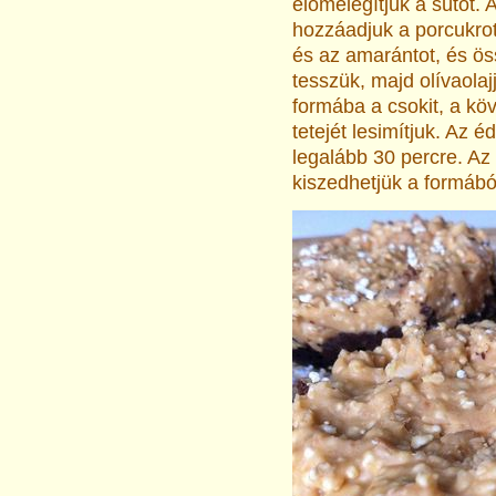
előmelegítjük a sütőt. 
hozzáadjuk a porcukro
és az amarántot, és ös
tesszük, majd olívaolaj
formába a csokit, a kö
tetejét lesimítjuk. Az 
legalább 30 percre. Az
kiszedhetjük a formábó