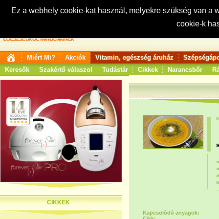
Ez a webhely cookie-kat használ, melyekre szükség van a
cookie-k ha
Keresés:
Miért Mi?
Akciók
Vitamin, egészség áruház
Szépségápo
Keresők
Szakértő válaszol
Tudástár
Cikkek
Narancsbőr
Rá
CIKKEK
Kapcsolódó anyagok:
Cikk: