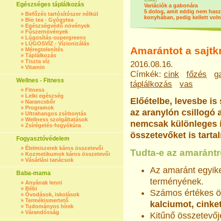
Egészséges táplálkozás
Variációk a gabonára
5 dolog, amit eddig nem hasz
»
Befőzés tartósítószer nélkül
konyhában, pedig kellett voln
»
Bio tea - Gyógytea
»
Egészségvédő növények
»
Fűszernövények
»
Lúgosítás-supergreens
»
LÚGOSVÍZ - Vízionizálás
Amarántot a sajtk
»
Méregtelenítés
»
Táplálkozás
»
Tiszta víz
2016.08.16.
»
Vitamin
Címkék:
cink
főzés
g
Wellnes - Fitness
táplálkozás
vas
»
Fitness
»
Lelki egészség
Előételbe, levesbe is
»
Narancsbőr
»
Programok
az aranylón csillogó
»
Ultrahangos zsírbontás
»
Wellness szolgáltatások
nemcsak különleges í
»
Zsírégetés-fogyókúra
összetevőket is tarta
Fogyasztóvédelem
»
Élelmiszerek káros összetevői
Tudta-e az amarántr
»
Kozmetikumok káros összetevői
»
Vásárlási tanácsok
Az amaránt egyik
Baba-mama
terményének.
»
Anyának lenni
»
Bébi
Számos értékes ö
»
Óvodások, iskolások
»
Termékismertető
kalciumot, cink
»
Tudományos hírek
»
Várandósság
Kitűnő összetevőj