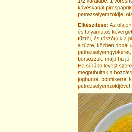
1/2 karalábé, 1
vörösh
kávéskanál pirospaprik
petrezselyemzöldje, ola
Elkészítése:
Az olajon
és folyamatos keverget
tűzről, és rászórjuk a 
a tűzre, közben dobálju
petrezselyemgyökeret, 
borsozzuk, majd ha jól 
Ha sűrűbb levest szere
megpuhultak a hozzáva
joghurtot, botmixerrel k
petrezselyemzöldjével d