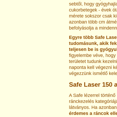
sebtől, hogy gyógyhajl
cukorbetegek - évek ó
mérete sokszor csak ki
azonban több cm átmérő
befolyásolja a mindenna
Egyre több Safe Laser
tudomásunk, akik fek
teljesen be is gyógyu
figyelembe véve, hogy 
területet tudunk kezeln
naponta kell végezni k
végezzünk ismétlő kele
Safe Laser 150 
A Safe lézerrel történő
ránckezelés kategóriá
látványos. Ha azonban 
érdemes a ráncok elle