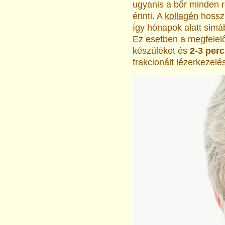
ugyanis a bőr minden r
érinti. A
kollagén
hosszú
így hónapok alatt simáb
Ez esetben a megfelelő
készüléket és
2-3 perc
frakcionált lézerkezelés