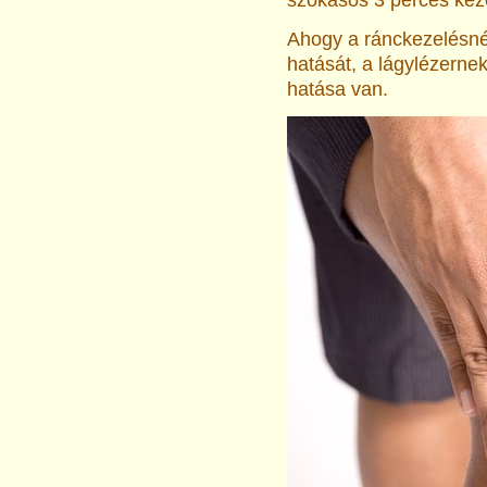
szokásos 3 perces kezel
Ahogy a ránckezelésnél
hatását, a lágylézerne
hatása van.