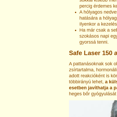
percig érdemes kez
A hólyagos nedve
hatására a hólyag
Ilyenkor a kezelés
Ha már csak a seb
szokásos napi egy
gyorssá tenni.
Safe Laser 150 
A pattanásoknak sok o
zsírtartalma, hormonál
adott reakcióként is k
többirányú lehet,
a kül
esetben javíthatja a p
heges bőr gyógyulását i