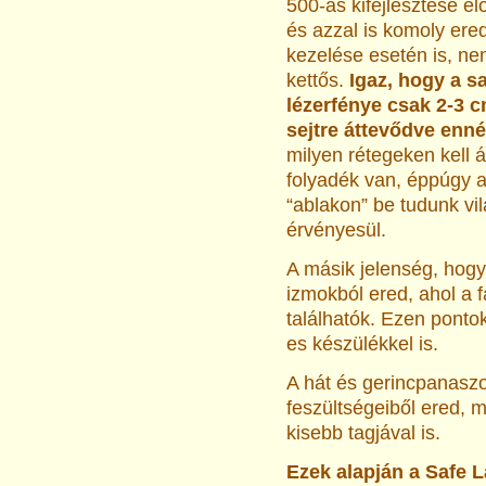
500-as kifejlesztése el
és azzal is komoly ered
kezelése esetén is, n
kettős.
Igaz, hogy a s
lézerfénye csak 2-3 c
sejtre áttevődve enné
milyen rétegeken kell át
folyadék van, éppúgy a
“ablakon” be tudunk vil
érvényesül.
A másik jelenség, hogy
izmokból ered, ahol a f
találhatók. Ezen ponto
es készülékkel is.
A hát és gerincpanaszo
feszültségeiből ered, 
kisebb tagjával is.
Ezek alapján a Safe L