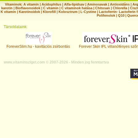
Vitaminok:
A vitamin
|
Acidophilus
|
Alfa-lipidsav
|
Aminosavak
|
Antioxidáns
|
Arg
karotin
|
Bioflavonoidok
|
C vitamin
|
C vitaminok hatása
|
Chitosan
|
Chlorella
|
Ciszt
K vitamin
|
Karotinoidok
|
Klorofill
|
Kolosztrum
|
L-Cystine
|
Lactoferrin- Lactoferin 
Polifenolok
|
Q10
|
Querc
Társoldalaink:
ForeverSlim.hu - kavitációs zsírbontás
Forever Skin IPL villanófényes szőr
www.vitaminsziget.com © 2007-2026 - Minden jog fenntartva