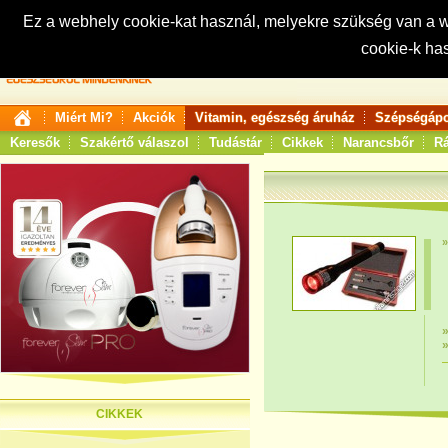
Ez a webhely cookie-kat használ, melyekre szükség van a
cookie-k ha
Keresés:
Miért Mi?
Akciók
Vitamin, egészség áruház
Szépségápo
Keresők
Szakértő válaszol
Tudástár
Cikkek
Narancsbőr
Rá
CIKKEK