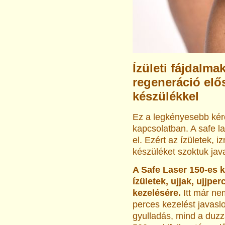
Ízületi fájdalma
regeneráció elős
készülékkel
Ez a legkényesebb kérd
kapcsolatban. A safe l
el. Ezért az ízületek,
készüléket szoktuk java
A Safe Laser 150-es k
ízületek, ujjak, ujjpe
kezelésére.
Itt már ne
perces kezelést javasl
gyulladás, mind a duz