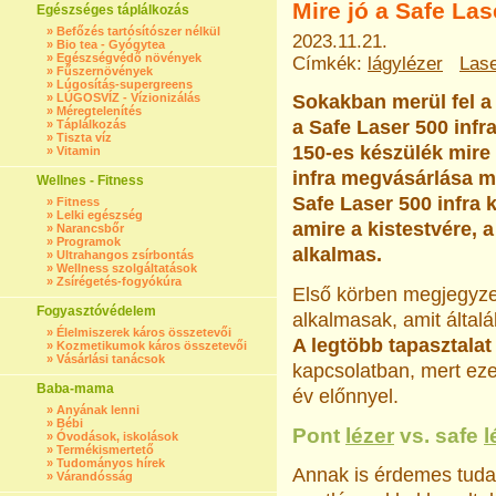
Mire jó a Safe La
Egészséges táplálkozás
»
Befőzés tartósítószer nélkül
2023.11.21.
»
Bio tea - Gyógytea
»
Egészségvédő növények
Címkék:
lágylézer
Las
»
Fűszernövények
»
Lúgosítás-supergreens
»
LÚGOSVÍZ - Vízionizálás
Sokakban merül fel a 
»
Méregtelenítés
a Safe Laser 500 inf
»
Táplálkozás
»
Tiszta víz
150-es készülék mire 
»
Vitamin
infra megvásárlása m
Wellnes - Fitness
Safe Laser 500 infra
»
Fitness
»
Lelki egészség
amire a kistestvére, 
»
Narancsbőr
»
Programok
alkalmas.
»
Ultrahangos zsírbontás
»
Wellness szolgáltatások
»
Zsírégetés-fogyókúra
Első körben megjegyze
Fogyasztóvédelem
alkalmasak, amit által
»
Élelmiszerek káros összetevői
A legtöbb tapasztalat
»
Kozmetikumok káros összetevői
»
Vásárlási tanácsok
kapcsolatban, mert ezen
Baba-mama
év előnnyel.
»
Anyának lenni
»
Bébi
Pont
lézer
vs. safe
l
»
Óvodások, iskolások
»
Termékismertető
»
Tudományos hírek
Annak is érdemes tuda
»
Várandósság