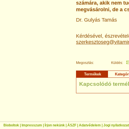
számára, akik nem tud
megvásárolni, de a cs
Dr. Gulyás Tamás
Kérdésével, észrevételé
szerkesztoseg@vitami
Megosztás:
Küldés:
Termékek
Kategór
Kapcsolódó termé
Bioboltok
|
Impresszum
|
Írjon nekünk
|
ÁSZF
|
Adatvédelem
|
Jogi nyilatkozat