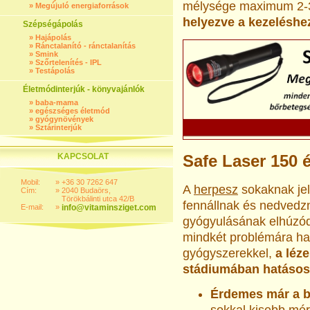
mélysége maximum 2-
»
Megújuló energiaforrások
helyezve a kezeléshez
Szépségápolás
»
Hajápolás
»
Ránctalanító - ránctalanítás
»
Smink
»
Szőrtelenítés - IPL
»
Testápolás
Életmódinterjúk - könyvajánlók
»
baba-mama
»
egészséges életmód
»
gyógynövények
»
Sztárinterjúk
Safe Laser 150 
KAPCSOLAT
Mobil:
»
+36 30 7262 647
A
herpesz
sokaknak jel
Cím:
»
2040 Budaörs,
Törökbálinti utca 42/B
fennállnak és nedvedzn
E-mail:
»
info@vitaminsziget.com
gyógyulásának elhúzód
mindkét problémára ha
gyógyszerekkel,
a léz
stádiumában hatásos
Érdemes már a bő
sokkal kisebb mér