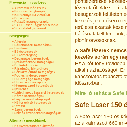
pontlézerekkel kezeltek
Prevenció - megelőzés
lézerekről. A
lézer
álta
»
Alternatív módszerek
»
Bioptron fényterápia
besugárzott felületen e
»
Biorezonancia vizsgálat
»
Prevenció
kezelés jelentősen meg
»
Pulzáló mágnesterápia
»
SAFE Laser Lágylézer terápia
területet akartak kezeln
»
Vizsgálatok, szűrések
hálásnak kell lennünk, 
Betegségek
pionír orvosoknak.
»
Allergia
»
Bélrendszeri betegségek,
probiotikum
A Safe lézerek nemc
»
Bőrbetegségek
»
Cukorbetegség
kezelés során egy na
»
Daganatos betegségek
»
Emésztőszervi betegségek
Ez a két tény rövidebb ke
»
Ételintolerancia
»
Fáradtság, kimerültség
alkalmazhatóságot. En
»
Férfiakat érintő betegségek
»
Fog és ínybetegségek
kapcsolatos tapasztal
»
Fül-orr-gége betegségei
időszakban.
»
Hétköznapi mérgeink
»
Idegrendszeri betegségek
»
Influenza
Mire jó tehát a Saf
»
Ízületi, mozgásszervi betegségek
»
Káros szenvedélyek
»
Légzőszervi betegségek
»
Nőket érintő betegségek
Safe Laser 150 
»
Stressz
»
Szem betegségek
»
Szív és érrendszeri betegségek
A Safe laser 150-es ké
Alternatív megoldások
az alkalmazott 660nm-e
»
Környezettudatos életmód