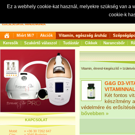
Ez a webhely cookie-kat használ, melyekre szükség van a
cookie-k ha
Keresés:
Miért Mi?
Akciók
Vitamin, egészség áruház
Szépségápo
Keresők
Szakértő válaszol
Tudástár
Cikkek
Narancsbőr
Rá
Vitamin, étrend-kiegészítő
»
Izületvé
G&G D3-VIT
VITAMINNAL
Két fontos vi
készítmény a
védelmére és erősítésé
bővebben »
KAPCSOLAT
Mobil:
»
+36 30 7262 647
Cím:
»
2040 Budaörs,