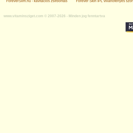
ForeverSlim.hu - kavitációs zsírbontás
Forever Skin IPL villanófényes szőr
www.vitaminsziget.com © 2007-2026 - Minden jog fenntartva