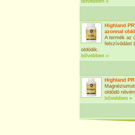
bővebben »
Highland PR
azonnal old
A termék az ú
felszívódást 
oldódik.
bővebben »
Highland PR
Magnéziumot,
oldódó növén
bővebben »