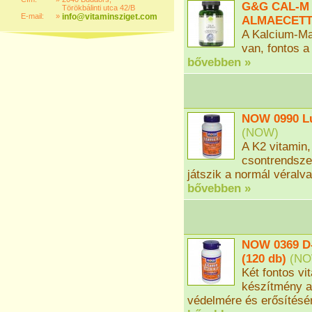
G&G CAL-M
Törökbálinti utca 42/B
E-mail:
»
info@vitaminsziget.com
ALMAECETTE
A Kalcium-Ma
van, fontos 
bővebben »
NOW 0990 Lu
(
NOW
)
A K2 vitamin
csontrendsze
játszik a normál véralv
bővebben »
NOW 0369 D-3
(120 db)
(
N
Két fontos vi
készítmény a
védelmére és erősítésé