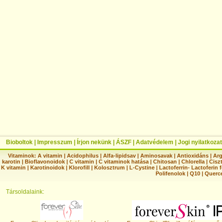
Bioboltok
|
Impresszum
|
Írjon nekünk
|
ÁSZF
|
Adatvédelem
|
Jogi nyilatkozat
Vitaminok:
A vitamin
|
Acidophilus
|
Alfa-lipidsav
|
Aminosavak
|
Antioxidáns
|
Arg
karotin
|
Bioflavonoidok
|
C vitamin
|
C vitaminok hatása
|
Chitosan
|
Chlorella
|
Ciszt
K vitamin
|
Karotinoidok
|
Klorofill
|
Kolosztrum
|
L-Cystine
|
Lactoferrin- Lactoferin 
Polifenolok
|
Q10
|
Querc
Társoldalaink: