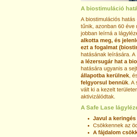
A biostimuláció hat
A biostimulációs hatás
tűnik, azonban 60 éve 
jobban leírná a lágylé
alkotta meg, és jelen
ezt a fogalmat (biost
hatásának leírására. A
a lézersugár hat a bi
hatására ugyanis a se
állapotba kerülnek
, é
felgyorsul bennük
. A
vált ki a kezelt terület
aktivizálódtak.
A Safe Lase lágyléze
Javul a keringés
Csökkennek az öd
A fájdalom csökk