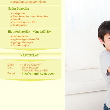
»
Megújuló energiaforrások
Szépségápolás
»
Hajápolás
»
Ránctalanító - ránctalanítás
»
Smink
»
Szőrtelenítés - IPL
»
Testápolás
Életmódinterjúk - könyvajánlók
»
baba-mama
»
egészséges életmód
»
gyógynövények
»
Sztárinterjúk
KAPCSOLAT
Mobil:
»
+36 30 7262 647
Cím:
»
2040 Budaörs,
Törökbálinti utca 42/B
E-mail:
»
info@vitaminsziget.com