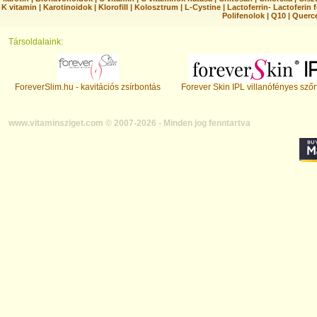
K vitamin
|
Karotinoidok
|
Klorofill
|
Kolosztrum
|
L-Cystine
|
Lactoferrin- Lactoferin 
Polifenolok
|
Q10
|
Querc
Társoldalaink:
ForeverSlim.hu - kavitációs zsírbontás
Forever Skin IPL villanófényes szőr
www.vitaminsziget.com © 2007-2026 - Minden jog fenntartva