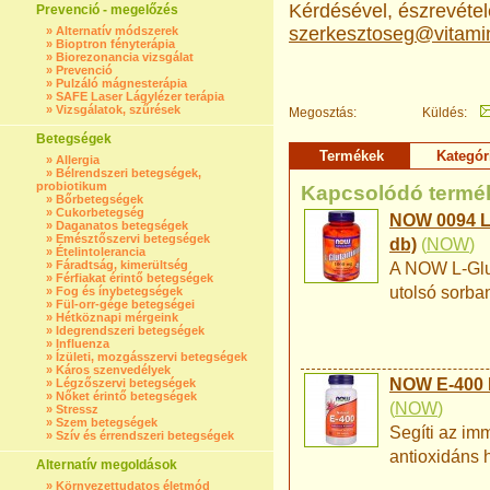
Kérdésével, észrevételé
Prevenció - megelőzés
szerkesztoseg@vitami
»
Alternatív módszerek
»
Bioptron fényterápia
»
Biorezonancia vizsgálat
»
Prevenció
»
Pulzáló mágnesterápia
»
SAFE Laser Lágylézer terápia
»
Vizsgálatok, szűrések
Megosztás:
Küldés:
Betegségek
Termékek
Kategór
»
Allergia
»
Bélrendszeri betegségek,
probiotikum
Kapcsolódó termé
»
Bőrbetegségek
»
Cukorbetegség
NOW 0094 L-
»
Daganatos betegségek
»
Emésztőszervi betegségek
db)
(
NOW
)
»
Ételintolerancia
»
Fáradtság, kimerültség
A NOW L-Glut
»
Férfiakat érintő betegségek
utolsó sorba
»
Fog és ínybetegségek
»
Fül-orr-gége betegségei
»
Hétköznapi mérgeink
»
Idegrendszeri betegségek
»
Influenza
»
Ízületi, mozgásszervi betegségek
»
Káros szenvedélyek
NOW E-400 M
»
Légzőszervi betegségek
»
Nőket érintő betegségek
(
NOW
)
»
Stressz
»
Szem betegségek
Segíti az i
»
Szív és érrendszeri betegségek
antioxidáns h
Alternatív megoldások
»
Környezettudatos életmód