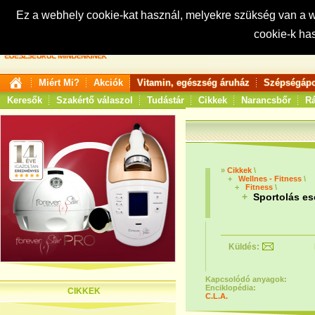
Ez a webhely cookie-kat használ, melyekre szükség van a
cookie-k ha
Keresés:
Miért Mi?
Akciók
Vitamin, egészség áruház
Szépségápo
Keresők
Szakértő válaszol
Tudástár
Cikkek
Narancsbőr
Rá
»
Cikkek
\
+
Wellnes - Fitness
\
+
Fitness
\
+
Sportolás ese
Küldés:
Kapcsolódó anyagok:
Enciklopédia:
CIKKEK
C.L.A.