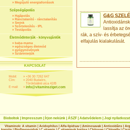
»
Megújuló energiaforrások
Szépségápolás
G&G SZELÉ
»
Hajápolás
»
Ránctalanító - ránctalanítás
Antioxidánsk
»
Smink
»
Szőrtelenítés - IPL
lassítja az ö
»
Testápolás
rák, a szív- és érbetegsé
Életmódinterjúk - könyvajánlók
elfajulás kialakulását.
»
baba-mama
»
egészséges életmód
»
gyógynövények
»
Sztárinterjúk
KAPCSOLAT
Mobil:
»
+36 30 7262 647
Cím:
»
2040 Budaörs,
Törökbálinti utca 42/B
E-mail:
»
info@vitaminsziget.com
Bioboltok
|
Impresszum
|
Írjon nekünk
|
ÁSZF
|
Adatvédelem
|
Jogi nyilatkozat
Vitaminok:
A vitamin
|
Acidophilus
|
Alfa-lipidsav
|
Aminosavak
|
Antioxidáns
|
Arg
karotin
|
Bioflavonoidok
|
C vitamin
|
C vitaminok hatása
|
Chitosan
|
Chlorella
|
Ciszt