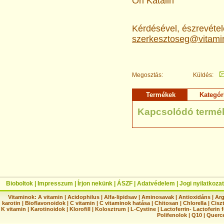
Őri Katalin
Kérdésével, észrevételé
szerkesztoseg@vitami
Megosztás:
Küldés:
Termékek
Kategór
Kapcsolódó termé
Bioboltok
|
Impresszum
|
Írjon nekünk
|
ÁSZF
|
Adatvédelem
|
Jogi nyilatkozat
Vitaminok:
A vitamin
|
Acidophilus
|
Alfa-lipidsav
|
Aminosavak
|
Antioxidáns
|
Arg
karotin
|
Bioflavonoidok
|
C vitamin
|
C vitaminok hatása
|
Chitosan
|
Chlorella
|
Ciszt
K vitamin
|
Karotinoidok
|
Klorofill
|
Kolosztrum
|
L-Cystine
|
Lactoferrin- Lactoferin 
Polifenolok
|
Q10
|
Querc