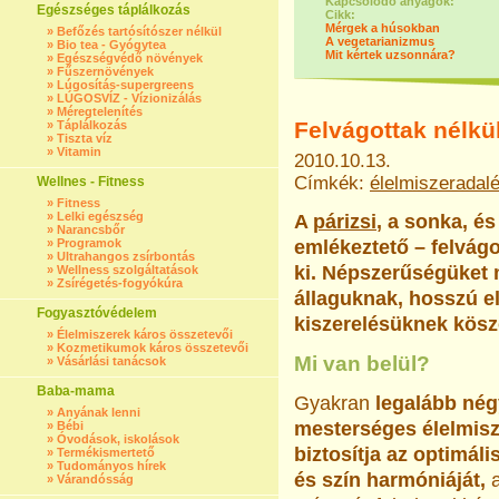
Kapcsolódó anyagok:
Egészséges táplálkozás
Cikk:
Mérgek a húsokban
»
Befőzés tartósítószer nélkül
A vegetarianizmus
»
Bio tea - Gyógytea
Mit kértek uzsonnára?
»
Egészségvédő növények
»
Fűszernövények
»
Lúgosítás-supergreens
»
LÚGOSVÍZ - Vízionizálás
»
Méregtelenítés
Felvágottak nélk
»
Táplálkozás
»
Tiszta víz
»
Vitamin
2010.10.13.
Címkék:
élelmiszeradal
Wellnes - Fitness
»
Fitness
»
Lelki egészség
A
párizsi
, a sonka, é
»
Narancsbőr
»
Programok
emlékeztető – felvágo
»
Ultrahangos zsírbontás
ki. Népszerűségüket 
»
Wellness szolgáltatások
»
Zsírégetés-fogyókúra
állaguknak, hosszú e
Fogyasztóvédelem
kiszerelésüknek kösz
»
Élelmiszerek káros összetevői
»
Kozmetikumok káros összetevői
Mi van belül?
»
Vásárlási tanácsok
Baba-mama
Gyakran
legalább nég
»
Anyának lenni
mesterséges élelmis
»
Bébi
»
Óvodások, iskolások
biztosítja az optimális
»
Termékismertető
»
Tudományos hírek
és szín harmóniáját,
a
»
Várandósság