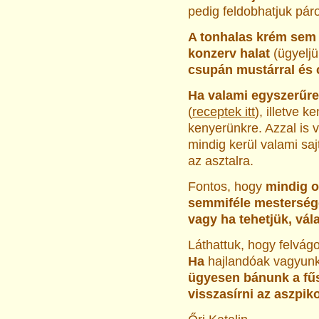
pedig feldobhatjuk pár
A tonhalas krém sem 
konzerv halat
(ügyeljü
csupán mustárral és 
Ha valami egyszerűre
(
receptek itt
), illetve 
kenyerünkre. Azzal is v
mindig kerül valami saj
az asztalra.
Fontos, hogy
mindig o
semmiféle mestersége
vagy ha tehetjük, vá
Láthattuk, hogy felvágo
Ha
hajlandóak vagyunk
ügyesen bánunk a fűs
visszasírni az aszpik