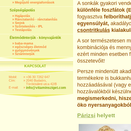
A sonkák gyakori ven
»
Megújuló energiaforrások
különféle foszfátok (
Szépségápolás
fogyasztva
felborítha
»
Hajápolás
»
Ránctalanító - ránctalanítás
egyensúlyát,
akadályoz
»
Smink
»
Szőrtelenítés - IPL
csontritkulás
kialakul
»
Testápolás
Életmódinterjúk - könyvajánlók
A sor természetesen mé
»
baba-mama
kombinációja és menny
»
egészséges életmód
»
gyógynövények
ezért minden esetben f
»
Sztárinterjúk
összetevőit!
KAPCSOLAT
Persze mindenütt akadn
Mobil:
»
+36 30 7262 647
termékekre is bukkan
Cím:
»
2040 Budaörs,
hozzáadásával (vagy es
Törökbálinti utca 42/B
E-mail:
»
info@vitaminsziget.com
hozzávalókból készüln
megismerkedni, hisz
öko nyersanyagokból e
Párizsi
helyett