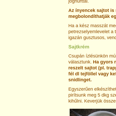
joghurttal.
Az ínyencek sajtot is
megbolondíthatják eg
Ha a kész masszát megt
petrezselyemlevelet a 
igazán gusztusos, ven
Sajtkrém
Csupán ízlésünkön múl
választunk.
Ha gyors r
reszelt sajtot (pl. tra
fél dl tejföllel vagy kef
snidlinget.
Egyszerűen elkészíthet
pirítsunk meg 5 dkg s
kihűlni. Keverjük össze