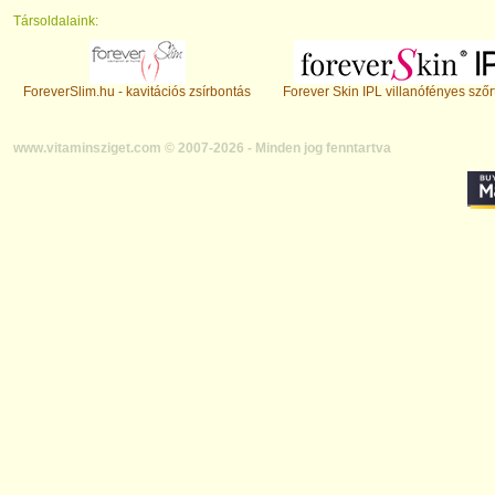
Társoldalaink:
ForeverSlim.hu - kavitációs zsírbontás
Forever Skin IPL villanófényes szőr
www.vitaminsziget.com © 2007-2026 - Minden jog fenntartva