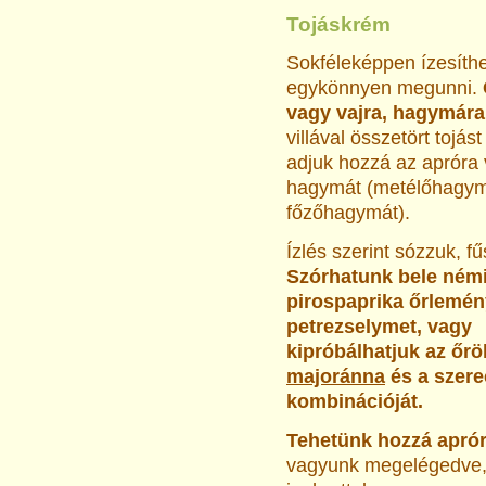
Tojáskrém
Sokféleképpen ízesíth
egykönnyen megunni.
vagy vajra, hagymára
villával összetört tojás
adjuk hozzá az apróra 
hagymát (metélőhagym
főzőhagymát).
Ízlés szerint sózzuk, f
Szórhatunk bele ném
pirospaprika őrlemény
petrezselymet, vagy
kipróbálhatjuk az őröl
majoránna
és a szer
kombinációját.
Tehetünk hozzá aprór
vagyunk megelégedve, fe