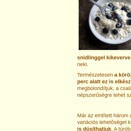
snidlinggel kikeverv
neki.
Természetesen
a körö
perc alatt ez is elkés
megbolondítjuk, a csalá
népszerűségre tehet sz
Már az említett három 
variációs lehetőséget k
is dúsíthatjuk
. A túró