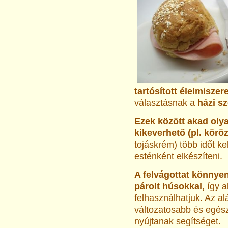
tartósított élelmiszer
választásnak a
házi s
Ezek között akad oly
kikeverhető (pl. köröz
tojáskrém) több időt k
esténként elkészíteni.
A felvágottat könnyen
párolt húsokkal,
így a
felhasználhatjuk. Az a
változatosabb és egés
nyújtanak segítséget.