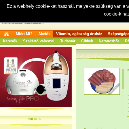
Ez a webhely cookie-kat használ, melyekre szükség van a
cookie-k ha
Keresés:
Miért Mi?
Akciók
Vitamin, egészség áruház
Szépségápo
Keresők
Szakértő válaszol
Tudástár
Cikkek
Narancsbőr
Rá
CIKKEK