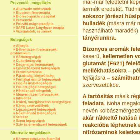
már-már feledtetni kép
Prevenció - megelőzés
termék eredetét. Tudniil
»
Alternatív módszerek
»
Bioptron fényterápia
sokszor jórészt húsip
»
Biorezonancia vizsgálat
»
Prevenció
hulladék
(másra már 
»
Pulzáló mágnesterápia
»
SAFE Laser Lágylézer terápia
használható maradék)
»
Vizsgálatok, szűrések
tányérunkra.
Betegségek
»
Allergia
Bizonyos aromák feler
»
Bélrendszeri betegségek,
probiotikum
keserű,
kellemetlen v
»
Bőrbetegségek
»
Cukorbetegség
glutamát (E621) felel
»
Daganatos betegségek
»
Emésztőszervi betegségek
mellékhatásokra
– pél
»
Ételintolerancia
»
Fáradtság, kimerültség
fejfájásra –
számíthat
»
Férfiakat érintő betegségek
»
Fog és ínybetegségek
szervezetükbe.
»
Fül-orr-gége betegségei
»
Hétköznapi mérgeink
»
Idegrendszeri betegségek
A tartósítás
másik rég
»
Influenza
»
Ízületi, mozgásszervi betegségek
feladata
. Noha megaka
»
Káros szenvedélyek
»
Légzőszervi betegségek
nevén kolbászmérgezés
»
Nőket érintő betegségek
akár rákkeltő hatású 
»
Stressz
»
Szem betegségek
reakcióba léphetnek 
»
Szív és érrendszeri betegségek
nitrózaminok keletke
Alternatív megoldások
»
Környezettudatos életmód