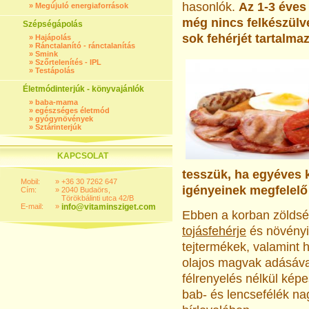
hasonlók.
Az 1-3 éve
»
Megújuló energiaforrások
még nincs felkészül
Szépségápolás
sok fehérjét tartalma
»
Hajápolás
»
Ránctalanító - ránctalanítás
»
Smink
»
Szőrtelenítés - IPL
»
Testápolás
Életmódinterjúk - könyvajánlók
»
baba-mama
»
egészséges életmód
»
gyógynövények
»
Sztárinterjúk
KAPCSOLAT
tesszük, ha egyéves k
Mobil:
»
+36 30 7262 647
igényeinek megfelelő 
Cím:
»
2040 Budaörs,
Törökbálinti utca 42/B
E-mail:
»
info@vitaminsziget.com
Ebben a korban zöldség
tojásfehérje
és növényi 
tejtermékek, valamint 
olajos magvak adásával
félrenyelés nélkül kép
bab- és lencsefélék na