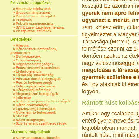
Prevenció - megelőzés
kosztját! Ez azonban 
»
Alternatív módszerek
gyerek nem apró feln
»
Bioptron fényterápia
»
Biorezonancia vizsgálat
ugyanazt a menüt
, am
»
Prevenció
»
Pulzáló mágnesterápia
zsírt, koleszterint, cuk
»
SAFE Laser Lágylézer terápia
»
Vizsgálatok, szűrések
figyelmeztet a Magya
Betegségek
Társasága (MGYT). A 
»
Allergia
felmérése szerint az 
»
Bélrendszeri betegségek,
probiotikum
döntően azokat az étel
»
Bőrbetegségek
»
Cukorbetegség
nagy valószínűséggel e
»
Daganatos betegségek
»
Emésztőszervi betegségek
megoldása a társaság 
»
Ételintolerancia
»
Fáradtság, kimerültség
gyermek születése előt
»
Férfiakat érintő betegségek
»
Fog és ínybetegségek
és úgy alakítják ki étr
»
Fül-orr-gége betegségei
»
Hétköznapi mérgeink
legyen.
»
Idegrendszeri betegségek
»
Influenza
»
Ízületi, mozgásszervi betegségek
Rántott húst kolbás
»
Káros szenvedélyek
»
Légzőszervi betegségek
»
Nőket érintő betegségek
Amikor egy családba újs
»
Stressz
eltérő gyereknevelési t
»
Szem betegségek
»
Szív és érrendszeri betegségek
legtöbb olyan mondat,
Alternatív megoldások
rántott húst, mint más 
»
Környezettudatos életmód