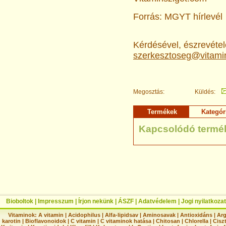
Forrás: MGYT hírlevél
Kérdésével, észrevételé
szerkesztoseg@vitami
Megosztás:
Küldés:
Termékek
Kategór
Kapcsolódó termé
Bioboltok
|
Impresszum
|
Írjon nekünk
|
ÁSZF
|
Adatvédelem
|
Jogi nyilatkozat
Vitaminok:
A vitamin
|
Acidophilus
|
Alfa-lipidsav
|
Aminosavak
|
Antioxidáns
|
Arg
karotin
|
Bioflavonoidok
|
C vitamin
|
C vitaminok hatása
|
Chitosan
|
Chlorella
|
Ciszt