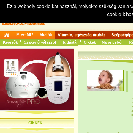
Ez a webhely cookie-kat használ, melyekre szükség van a
cookie-k ha
Keresés:
Miért Mi?
Akciók
Vitamin, egészség áruház
Szépségápo
Keresők
Szakértő válaszol
Tudástár
Cikkek
Narancsbőr
Rá
CIKKEK