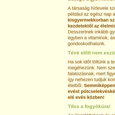
A társaság hírlevele sz
például az egész nap a
kisgyermekkorban szi
kezdetektől az élelmi
Desszertnek inkább gy
egyben a vitaminok, ásv
gondoskodhatunk.
Tévé előtt nem eszü
Ha sok időt töltünk a t
megéhezünk. Nem szere
falatozásnak, mert fig
így nehezen tudjuk kont
ételből.
Semmiképpen
evést pótcselekvéskén
elé evés közben!
Tilos a fogyókúra!