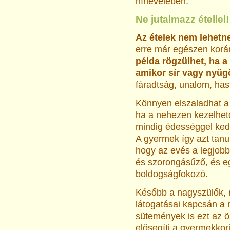
hírlevelében.
Ne jutalmazz étellel!
Az ételek nem lehetn
erre már egészen korán
példa rögzülhet, ha a
amikor sír vagy nyűg
fáradtság, unalom, has
Könnyen elszaladhat a 
ha a nehezen kezelhet
mindig édességgel ke
A gyermek így azt tanu
hogy az evés a legjobb
és szorongásűző, és 
boldogságfokozó.
Később a nagyszülők, 
látogatásai kapcsán a 
sütemények is ezt az ö
elősegíti a gyermekkori 