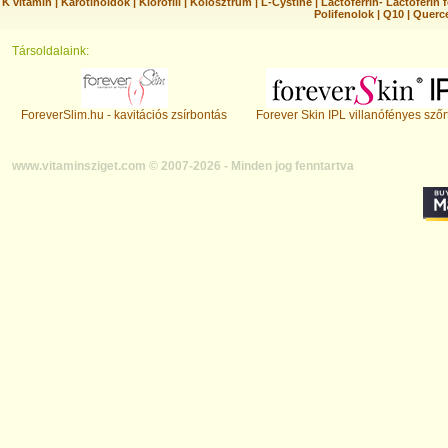
K vitamin
|
Karotinoidok
|
Klorofill
|
Kolosztrum
|
L-Cystine
|
Lactoferrin- Lactoferin 
Polifenolok
|
Q10
|
Querc
Társoldalaink:
ForeverSlim.hu - kavitációs zsírbontás
Forever Skin IPL villanófényes szőr
www.vitaminsziget.com © 2007-2026 - Minden jog fenntartva