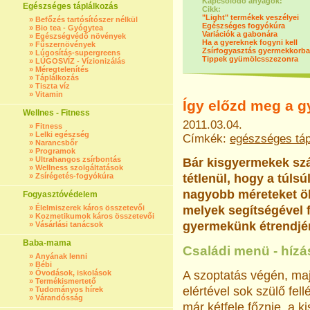
Kapcsolódó anyagok:
Egészséges táplálkozás
Cikk:
"Light" termékek veszélyei
»
Befőzés tartósítószer nélkül
Egészséges fogyókúra
»
Bio tea - Gyógytea
Variációk a gabonára
»
Egészségvédő növények
Ha a gyereknek fogyni kell
»
Fűszernövények
Zsírfogyasztás gyermekkorb
»
Lúgosítás-supergreens
Tippek gyümölcsszezonra
»
LÚGOSVÍZ - Vízionizálás
»
Méregtelenítés
»
Táplálkozás
»
Tiszta víz
»
Vitamin
Így előzd meg a g
Wellnes - Fitness
2011.03.04.
»
Fitness
»
Lelki egészség
Címkék:
egészséges táp
»
Narancsbőr
»
Programok
»
Ultrahangos zsírbontás
Bár kisgyermekek szá
»
Wellness szolgáltatások
»
Zsírégetés-fogyókúra
tétlenül, hogy a túls
nagyobb méreteket öl
Fogyasztóvédelem
»
Élelmiszerek káros összetevői
melyek segítségével f
»
Kozmetikumok káros összetevői
gyermekünk étrendjé
»
Vásárlási tanácsok
Baba-mama
Családi menü - hízá
»
Anyának lenni
»
Bébi
»
Óvodások, iskolások
A szoptatás végén, ma
»
Termékismertető
elértével sok szülő fell
»
Tudományos hírek
»
Várandósság
már kétfele főznie, a k