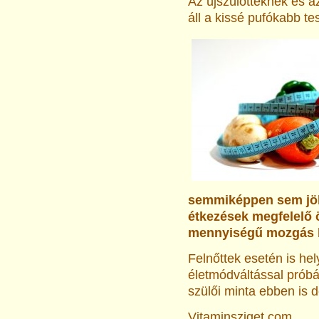
Az újszülötteknek és a
áll a kissé pufókabb te
semmiképpen sem jöh
étkezések megfelelő 
mennyiségű mozgás bi
Felnőttek esetén is he
életmódváltással próbál
szülői minta ebben is d
Vitaminsziget.com