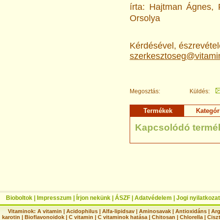
írta: Hajtman Ágnes, 
Orsolya
Kérdésével, észrevételé
szerkesztoseg@vitami
Megosztás:
Küldés:
Termékek
Kategór
Kapcsolódó termé
Bioboltok
|
Impresszum
|
Írjon nekünk
|
ÁSZF
|
Adatvédelem
|
Jogi nyilatkozat
Vitaminok:
A vitamin
|
Acidophilus
|
Alfa-lipidsav
|
Aminosavak
|
Antioxidáns
|
Arg
karotin
|
Bioflavonoidok
|
C vitamin
|
C vitaminok hatása
|
Chitosan
|
Chlorella
|
Ciszt