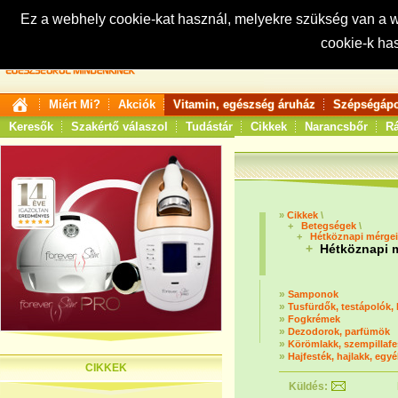
Ez a webhely cookie-kat használ, melyekre szükség van a
cookie-k ha
Keresés:
Miért Mi?
Akciók
Vitamin, egészség áruház
Szépségápo
Keresők
Szakértő válaszol
Tudástár
Cikkek
Narancsbőr
Rá
»
Cikkek
\
+
Betegségek
\
+
Hétköznapi mérge
+
Hétköznapi mé
»
Samponok
»
Tusfürdők, testápolók,
»
Fogkrémek
»
Dezodorok, parfümök
»
Körömlakk, szempillafe
»
Hajfesték, hajlakk, egy
CIKKEK
Küldés: