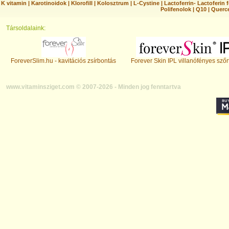
K vitamin
|
Karotinoidok
|
Klorofill
|
Kolosztrum
|
L-Cystine
|
Lactoferrin- Lactoferin 
Polifenolok
|
Q10
|
Querc
Társoldalaink:
ForeverSlim.hu - kavitációs zsírbontás
Forever Skin IPL villanófényes szőr
www.vitaminsziget.com © 2007-2026 - Minden jog fenntartva