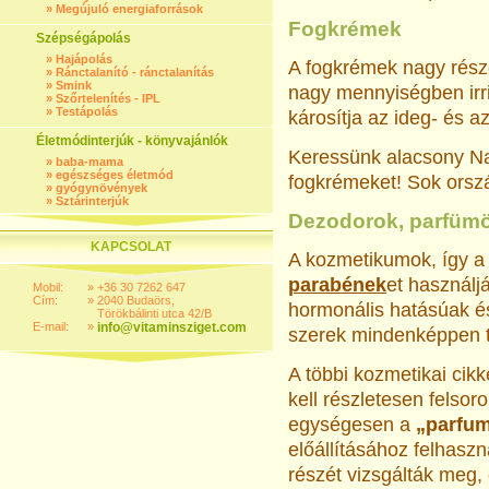
»
Megújuló energiaforrások
Fogkrémek
Szépségápolás
»
Hajápolás
A fogkrémek nagy rés
»
Ránctalanító - ránctalanítás
»
Smink
nagy mennyiségben irri
»
Szőrtelenítés - IPL
»
Testápolás
károsítja az ideg- és 
Életmódinterjúk - könyvajánlók
Keressünk alacsony N
»
baba-mama
»
egészséges életmód
fogkrémeket! Sok orszá
»
gyógynövények
»
Sztárinterjúk
Dezodorok, parfüm
KAPCSOLAT
A kozmetikumok, így a 
parabének
et használj
Mobil:
»
+36 30 7262 647
Cím:
»
2040 Budaörs,
hormonális hatásúak és
Törökbálinti utca 42/B
E-mail:
»
info@vitaminsziget.com
szerek mindenképpen ta
A többi kozmetikai cikk
kell részletesen felso
egységesen a
„parfu
előállításához felhasz
részét vizsgálták meg,