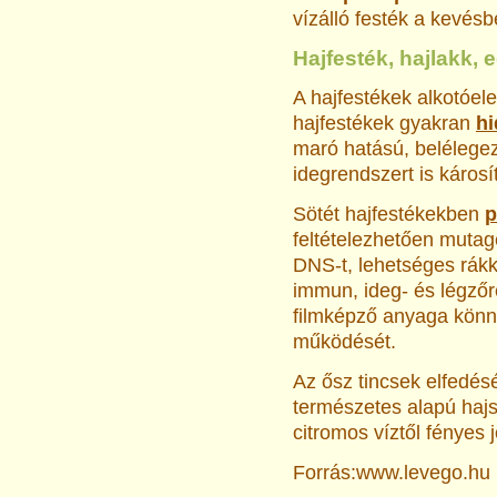
vízálló festék a kevés
Hajfesték, hajlakk,
A hajfestékek alkotóele
hajfestékek gyakran
hi
maró hatású, belélegez
idegrendszert is károsít
Sötét hajfestékekben
p
feltételezhetően mutag
DNS-t, lehetséges rákke
immun, ideg- és légzőre
filmképző anyaga könny
működését.
Az ősz tincsek elfedés
természetes alapú hajs
citromos víztől fényes j
Forrás:www.levego.hu