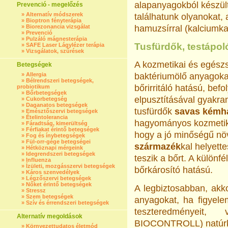
alapanyagokból készült
Prevenció - megelőzés
»
Alternatív módszerek
találhatunk olyanokat
»
Bioptron fényterápia
»
Biorezonancia vizsgálat
hamuzsírral (kalciumka
»
Prevenció
»
Pulzáló mágnesterápia
Tusfürdők, testápol
»
SAFE Laser Lágylézer terápia
»
Vizsgálatok, szűrések
A kozmetikai és egész
Betegségek
»
Allergia
baktériumölő anyagokat
»
Bélrendszeri betegségek,
bőrirritáló hatású, bef
probiotikum
»
Bőrbetegségek
elpusztításával gyakra
»
Cukorbetegség
»
Daganatos betegségek
tusfürdők
savas kémh
»
Emésztőszervi betegségek
»
Ételintolerancia
hagyományos kozmetika
»
Fáradtság, kimerültség
»
Férfiakat érintő betegségek
hogy a jó minőségű nö
»
Fog és ínybetegségek
»
Fül-orr-gége betegségei
származék
kal helyett
»
Hétköznapi mérgeink
»
Idegrendszeri betegségek
teszik a bőrt. A különfél
»
Influenza
»
Ízületi, mozgásszervi betegségek
bőrkárosító hatású.
»
Káros szenvedélyek
»
Légzőszervi betegségek
»
Nőket érintő betegségek
A legbiztosabban, akko
»
Stressz
»
Szem betegségek
anyagokat, ha figyel
»
Szív és érrendszeri betegségek
teszteredményeit
Alternatív megoldások
BIOCONTROLL) natúrk
»
Környezettudatos életmód