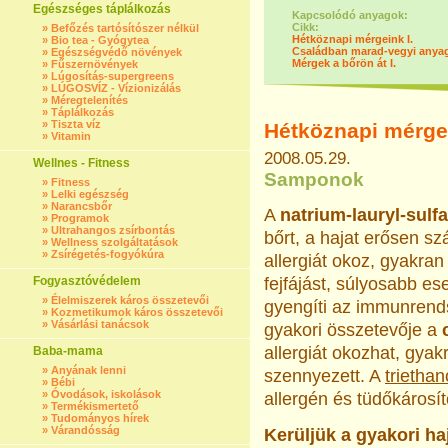
Egészséges táplálkozás
Kapcsolódó anyagok:
Cikk:
»
Befőzés tartósítószer nélkül
Hétköznapi mérgeink I.
»
Bio tea - Gyógytea
Családban marad-vegyi anya
»
Egészségvédő növények
Mérgek a bőrön át I.
»
Fűszernövények
»
Lúgosítás-supergreens
»
LÚGOSVÍZ - Vízionizálás
»
Méregtelenítés
»
Táplálkozás
»
Tiszta víz
Hétköznapi mérgei
»
Vitamin
2008.05.29.
Wellnes - Fitness
Samponok
»
Fitness
»
Lelki egészség
»
Narancsbőr
A
natrium-lauryl-sulfa
»
Programok
»
Ultrahangos zsírbontás
bőrt, a hajat erősen szá
»
Wellness szolgáltatások
»
Zsírégetés-fogyókúra
allergiát okoz, gyakra
Fogyasztóvédelem
fejfájást, súlyosabb e
»
Élelmiszerek káros összetevői
gyengíti az immunrends
»
Kozmetikumok káros összetevői
»
Vásárlási tanácsok
gyakori összetevője a
allergiát okozhat, gya
Baba-mama
»
Anyának lenni
szennyezett. A
trietha
»
Bébi
»
Óvodások, iskolások
allergén és tüdőkárosító
»
Termékismertető
»
Tudományos hírek
»
Várandósság
Kerüljük a gyakori h