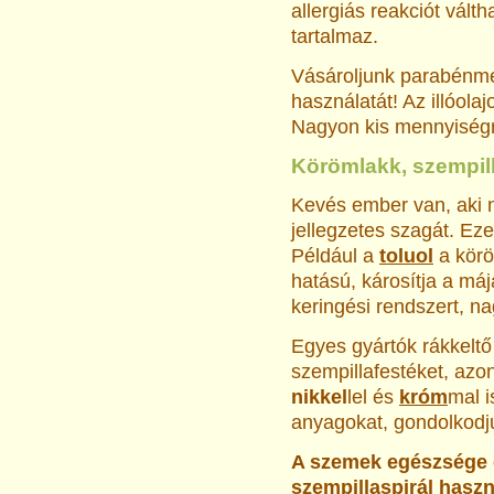
allergiás reakciót vált
tartalmaz.
Vásároljunk parabénme
használatát! Az illóolaj
Nagyon kis mennyiségr
Körömlakk, szempil
Kevés ember van, aki n
jellegzetes szagát. Ez
Például a
toluol
a körö
hatású, károsítja a máj
keringési rendszert, n
Egyes gyártók rákkelt
szempillafestéket, azon
nikkel
lel és
króm
mal i
anyagokat, gondolkodj
A szemek egészsége 
szempillaspirál haszn