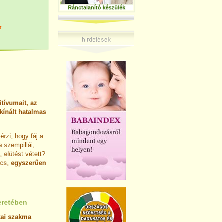
Ránctalanító készülék
t
tívumait, az
kínált hatalmas
rzi, hogy fáj a
a szempillái,
, elütést vétett?
ncs,
egyszerűen
eretében
kai szakma