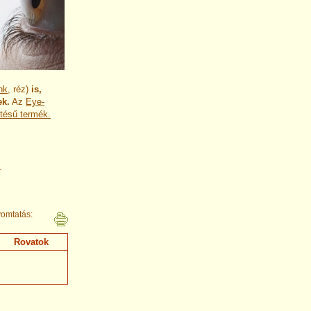
nk
, réz)
is,
ek.
Az
Eye-
ésű termék.
.
omtatás:
Rovatok