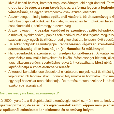
kiváló ízlésű barátot, barátnőt vagy családtagot, aki segít dönteni. T
dioptria erőssége, a szem távolsága, az arcforma legyen a legfont
választásnál,
az egyéb szempontok csak ezután jöhetnek!
A szemüveget mindig tartsa
optikusnál vásárolt, bélelt szemüvegto
különböző ajándékboltokban kapható, műanyag és fém tokokban hetek 
összekarcolódik, tönkremegy a szemüveg.
A szemüveget
mikroszálas kendővel és szemüvegtisztító folyadékkal
a ruhával, nyakkendővel, papír zsebkendővel való tisztogatás megkarco
szappan vagy egyéb tisztítószer pedig leoldhatja a lencsén lévő speciál
Ha sokat dolgozik számítógéppel,
rendszeresen végezzen szemtornát
szemszárazság
ellen használjon (pl. Humalac B) műkönnyet!
Ha idegenkedik a szemüvegtől, viseljen kontaktlencsét!
A kontaktle
generációja maximális kényelmet és kiváló látásélességet biztosít, álla
vagy alkalomszerűen, sportoláshoz egyaránt választhatja.
Most néhán
kipróbálhatja a kontaktlencse viselését!
A korábbi kontaktlencse típusokkal ellentétben, melyek napi tisztítást i
legkorszerűbb lencsék akár 1 hónapig folyamatosan hordhatók, míg má
egy napi használat után eldobhatja. De természetesen ezekhez is
köte
szakorvos vizsgálata!
Miért ne vegyen kész szemüveget?
ár 2009 nyara óta a 6 dioptria alatti szemüveglencsékhez már nem ad kedv
gészségbiztosító, de
az áruházi egyen-keretek semmiképpen nem jelenten
z optikusnál csináltatott kontaktlencse és szemüveg helyett.