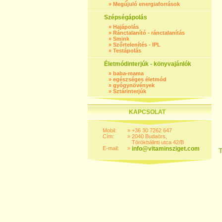
»
Megújuló energiaforrások
Szépségápolás
»
Hajápolás
»
Ránctalanító - ránctalanítás
»
Smink
»
Szőrtelenítés - IPL
»
Testápolás
Életmódinterjúk - könyvajánlók
»
baba-mama
»
egészséges életmód
»
gyógynövények
»
Sztárinterjúk
KAPCSOLAT
Mobil:
»
+36 30 7262 647
Cím:
»
2040 Budaörs,
Törökbálinti utca 42/B
E-mail:
»
info@vitaminsziget.com