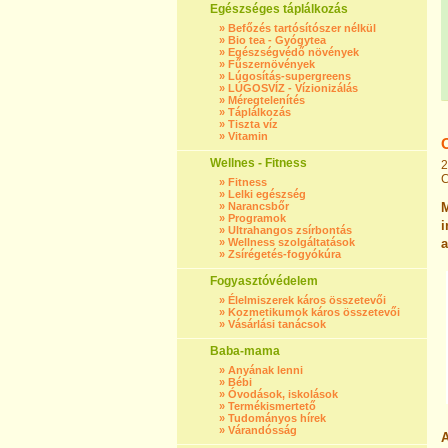
Egészséges táplálkozás
»
Befőzés tartósítószer nélkül
»
Bio tea - Gyógytea
»
Egészségvédő növények
»
Fűszernövények
»
Lúgosítás-supergreens
»
LÚGOSVÍZ - Vízionizálás
»
Méregtelenítés
»
Táplálkozás
»
Tiszta víz
»
Vitamin
Wellnes - Fitness
2
C
»
Fitness
»
Lelki egészség
»
Narancsbőr
M
»
Programok
i
»
Ultrahangos zsírbontás
»
Wellness szolgáltatások
a
»
Zsírégetés-fogyókúra
Fogyasztóvédelem
»
Élelmiszerek káros összetevői
»
Kozmetikumok káros összetevői
»
Vásárlási tanácsok
Baba-mama
»
Anyának lenni
»
Bébi
»
Óvodások, iskolások
»
Termékismertető
»
Tudományos hírek
»
Várandósság
A