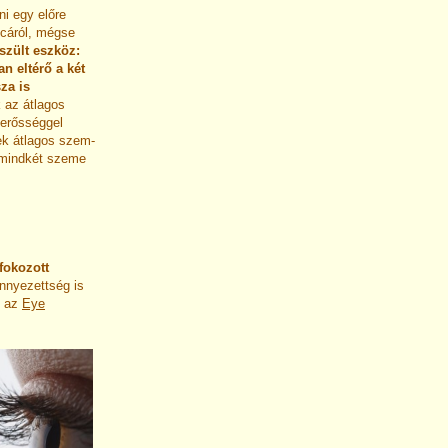
i egy előre
lcáról, mégse
szült eszköz:
n eltérő a két
za is
 az átlagos
-erősséggel
ek átlagos szem-
l mindkét szeme
fokozott
ennyezettség is
, az
Eye