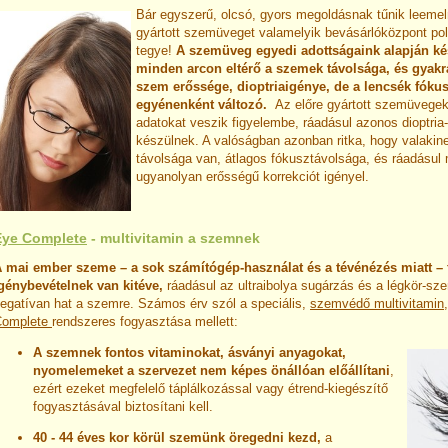
Bár egyszerű, olcsó, gyors megoldásnak tűnik leemeln
gyártott szemüveget valamelyik bevásárlóközpont po
tegye!
A szemüveg egyedi adottságaink alapján ké
minden arcon eltérő a szemek távolsága, és gyakra
szem erőssége, dioptriaigénye, de a lencsék fókus
egyénenként változó.
Az előre gyártott szemüvegek
adatokat veszik figyelembe, ráadásul azonos dioptria
készülnek. A valóságban azonban ritka, hogy valakin
távolsága van, átlagos fókusztávolsága, és ráadásu
ugyanolyan erősségű korrekciót igényel.
Eye Complete
- multivitamin a szemnek
 mai ember szeme – a sok számítógép-használat és a tévénézés miatt – 
génybevételnek van kitéve,
ráadásul az ultraibolya sugárzás és a légkör-sz
egatívan hat a szemre. Számos érv szól a speciális,
szemvédő multivitamin
Complete
rendszeres fogyasztása mellett:
A szemnek fontos vitaminokat, ásványi anyagokat,
nyomelemeket a szervezet nem képes önállóan előállítani
,
ezért ezeket megfelelő táplálkozással vagy étrend-kiegészítő
fogyasztásával biztosítani kell.
40 - 44 éves kor körül szemünk öregedni kezd,
a