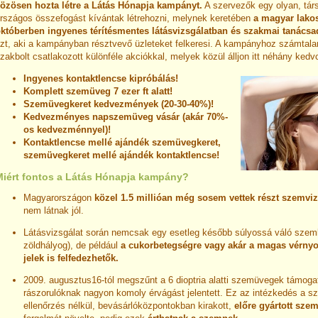
özösen hozta létre a Látás Hónapja kampányt.
A szervezők egy olyan, társ
rszágos összefogást kívántak létrehozni, melynek keretében
a magyar lako
któberben ingyenes térítésmentes látásvizsgálatban és szakmai tanács
zt, aki a kampányban résztvevő üzleteket felkeresi. A kampányhoz számtala
zakbolt csatlakozott különféle akciókkal, melyek közül álljon itt néhány ked
Ingyenes kontaktlencse kipróbálás!
Komplett szemüveg 7 ezer ft alatt!
Szemüvegkeret kedvezmények (20-30-40%)!
Kedvezményes napszemüveg vásár (akár 70%-
os kedvezménnyel)!
Kontaktlencse mellé ajándék szemüvegkeret,
szemüvegkeret mellé ajándék kontaktlencse!
Miért fontos a Látás Hónapja kampány?
Magyarországon
közel 1.5 millióan még sosem vettek részt szemviz
nem látnak jól.
Látásvizsgálat során nemcsak egy esetleg később súlyossá váló szemb
zöldhályog), de például
a cukorbetegségre vagy akár a magas vérny
jelek is felfedezhetők.
2009. augusztus16-tól megszűnt a 6 dioptria alatti szemüvegek támoga
rászorulóknak nagyon komoly érvágást jelentett. Ez az intézkedés a s
ellenőrzés nélkül, bevásárlóközpontokban kirakott,
előre gyártott sze