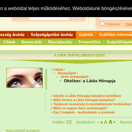
Bejelentkezés:
R
an a weboldal teljes működéséhez. Weboldalunk böngészésével 
Keresés:
Emlékezz
Elfel
észség áruház
Szépségápolási áruház
Gyártók
Szállítási informá
Cikkek
Narancsbőr
Ránctalanítás
ForeverSlim
SzépítőGépek
A CIKK TARTALOMJEGYZÉKE
»
Cikkek
\
+
Betegségek
\
+
Szem betegségek
\
+
Október: a Látás Hónapja
»
Akciók a Látás Hónapja kampány keretében
»
Miért fontos a Látás Hónapja kampány?
»
Tanácsok szemüveg és kontaktlencse hordásához
»
Miért ne vegyen kész szemüveget?
»
Eye Complete - multivitamin a szemnek
Küldés:
Betűméret:
Nyomt
Kapcsolódó anyagok: