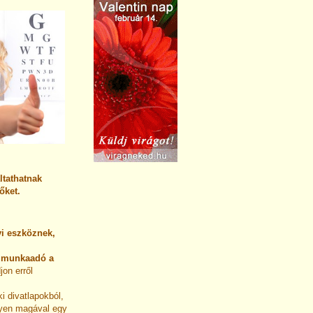
ltathatnak
őket.
i eszköznek,
.
 munkaadó a
jon erről
i divatlapokból,
yen magával egy