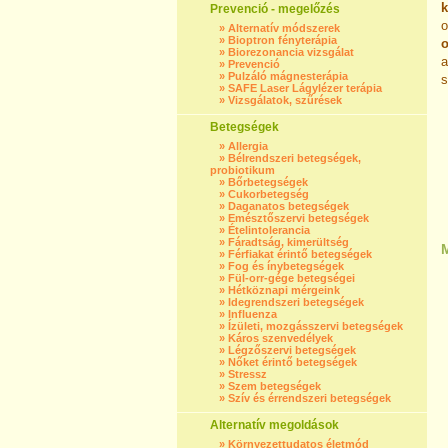
k
Prevenció - megelőzés
o
»
Alternatív módszerek
»
Bioptron fényterápia
o
»
Biorezonancia vizsgálat
a
»
Prevenció
»
Pulzáló mágnesterápia
s
»
SAFE Laser Lágylézer terápia
»
Vizsgálatok, szűrések
Betegségek
»
Allergia
»
Bélrendszeri betegségek,
probiotikum
»
Bőrbetegségek
»
Cukorbetegség
»
Daganatos betegségek
»
Emésztőszervi betegségek
»
Ételintolerancia
»
Fáradtság, kimerültség
»
Férfiakat érintő betegségek
»
Fog és ínybetegségek
»
Fül-orr-gége betegségei
»
Hétköznapi mérgeink
»
Idegrendszeri betegségek
»
Influenza
»
Ízületi, mozgásszervi betegségek
»
Káros szenvedélyek
»
Légzőszervi betegségek
»
Nőket érintő betegségek
»
Stressz
»
Szem betegségek
»
Szív és érrendszeri betegségek
Alternatív megoldások
»
Környezettudatos életmód