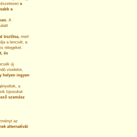
ermészetesen
a
osabb a
kban.
A
alatt
 tisztítsa,
mert
lja a lencsét, a
is rétegeket.
, és
ncsék új
ndó viseletre,
y helyen ingyen
gényeltek, a
sik típusukat
lező szemész
ezményt az
ek alternatívát