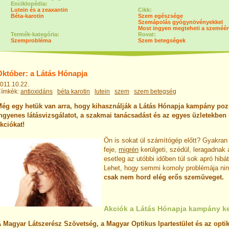
Enciklopédia:
Lutein és a zeaxantin
Cikk:
Béta-karotin
Szem egészsége
Szemápolás gyógynövényekkel
Most ingyen megteheti a szeméér
Termék-kategória:
Rovat:
Szemprobléma
Szem betegségek
Október: a Látás Hónapja
011.10.22.
ímkék:
antioxidáns
béta karotin
lutein
szem
szem betegség
ég egy hetük van arra, hogy kihasználják a Látás Hónapja kampány pozi
ngyenes látásvizsgálatot, a szakmai tanácsadást és az egyes üzletekben 
kciókat!
Ön is sokat ül számítógép előtt? Gyakran é
feje,
migrén
kerülgeti, szédül, leragadnak 
esetleg az utóbbi időben túl sok apró hibát
Lehet, hogy semmi komoly problémája ni
csak nem hord elég erős szemüveget.
Akciók a Látás Hónapja kampány k
 Magyar Látszerész Szövetség, a Magyar Optikus Ipartestület és az opti