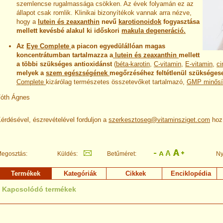
szemlencse rugalmassága csökken. Az évek folyamán ez az
állapot csak romlik. Klinikai bizonyítékok vannak arra nézve,
hogy a
lutein és zeaxanthin
nevű
karotionoidok
fogyasztása
mellett kevésbé alakul ki időskori
makula degeneráció.
Az
Eye Complete
a piacon egyedülállóan magas
koncentrátumban tartalmazza a
lutein és zeaxanthin
mellett
a többi szükséges antioxidánst
(
béta-karotin
,
C-vitamin
,
E-vitamin
,
ci
melyek a
szem egészségének
megőrzéséhez feltétlenül szükséges
Complete
kizárólag természetes összetevőket tartalmazó,
GMP minősít
óth Ágnes
érdésével, észrevételével forduljon a
szerkesztoseg@vitaminsziget.com
hoz
egosztás:
Küldés:
Betűméret:
Ny
Termékek
Kategóriák
Cikkek
Enciklopédia
Kapcsolódó termékek