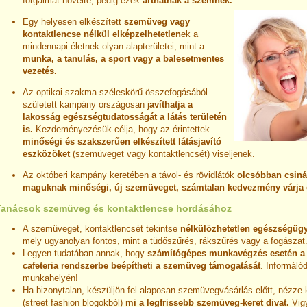
forgalmát növelte, pedig ezek
árthatnak a szemnek.
Egy helyesen elkészített
szemüveg vagy
kontaktlencse nélkül elképzelhetetlen
ek a
mindennapi életnek olyan alapterületei, mint a
munka, a tanulás, a sport vagy a balesetmentes
vezetés.
Az optikai szakma széleskörű összefogásából
született kampány országosan j
avíthatja a
lakosság egészségtudatosságát a látás területén
is.
Kezdeményezésük célja, hogy az érintettek
minőségi és szakszerűen elkészített látásjavító
eszközöket
(szemüveget vagy kontaktlencsét) viseljenek.
Az októberi kampány keretében a távol- és rövidlátók
olcsóbban csiná
maguknak minőségi, új szemüveget, számtalan kedvezmény várja 
Tanácsok szemüveg és kontaktlencse hordásához
A szemüveget, kontaktlencsét tekintse
nélkülözhetetlen egészségügy
mely ugyanolyan fontos, mint a tüdőszűrés, rákszűrés vagy a fogászat
Legyen tudatában annak, hogy
számítógépes munkavégzés esetén a
cafeteria rendszerbe beépítheti a szemüveg támogatását
. Informálód
munkahelyén!
Ha bizonytalan, készüljön fel alaposan szemüvegvásárlás előtt, nézze k
(street fashion blogokból)
mi a legfrissebb szemüveg-keret divat.
Vig