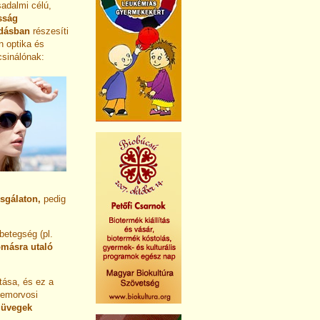
adalmi célú,
sság
adásban
részesíti
n optika és
vcsinálónak:
sgálaton,
pedig
etegség (pl.
omásra utaló
tása, és ez a
zemorvosi
müvegek