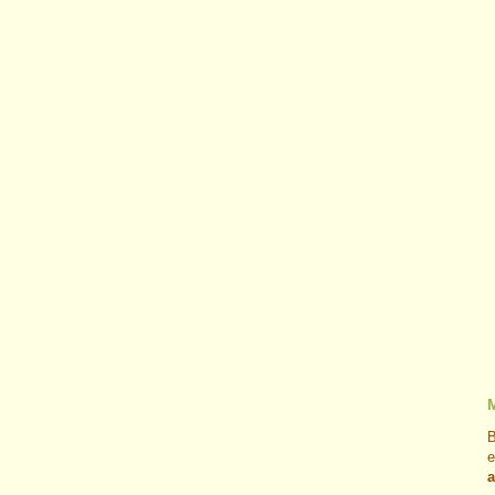
B
e
a