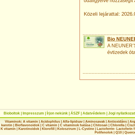
odafigyelve hozzásegít a
Közeli lejárattal: 2026.
Bio NEUNER'
A NEUNER’S c
évtizedek ó
Bioboltok
|
Impresszum
|
Írjon nekünk
|
ÁSZF
|
Adatvédelem
|
Jogi nyilatkozat
Vitaminok:
A vitamin
|
Acidophilus
|
Alfa-lipidsav
|
Aminosavak
|
Antioxidáns
|
Arg
karotin
|
Bioflavonoidok
|
C vitamin
|
C vitaminok hatása
|
Chitosan
|
Chlorella
|
Ciszt
K vitamin
|
Karotinoidok
|
Klorofill
|
Kolosztrum
|
L-Cystine
|
Lactoferrin- Lactoferin 
Polifenolok
|
Q10
|
Querc