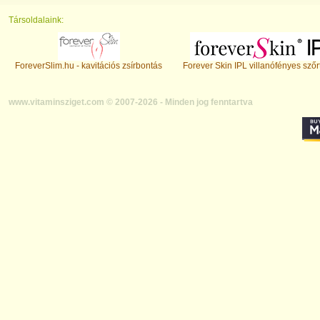
Társoldalaink:
ForeverSlim.hu - kavitációs zsírbontás
Forever Skin IPL villanófényes szőr
www.vitaminsziget.com © 2007-2026 - Minden jog fenntartva