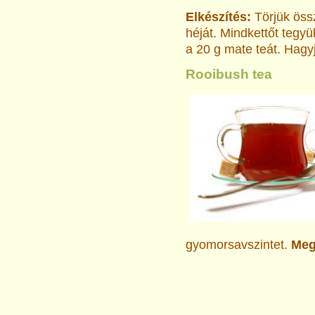
Elkészítés:
Törjük öss
héját. Mindkettőt tegyük
a 20 g mate teát. Hagyju
Rooibush tea
gyomorsavszintet.
Meg