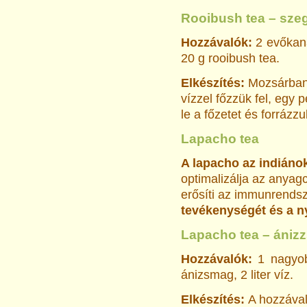
Rooibush tea – sze
Hozzávalók:
2 evőkan
20 g rooibush tea.
Elkészítés:
Mozsárban 
vízzel főzzük fel, egy 
le a főzetet és forrázzu
Lapacho tea
A lapacho az indiáno
optimalizálja az anyagc
erősíti az immunrendsz
tevékenységét és a ny
Lapacho tea – ánizz
Hozzávalók:
1 nagyob
ánizsmag, 2 liter víz.
Elkészítés:
A hozzával