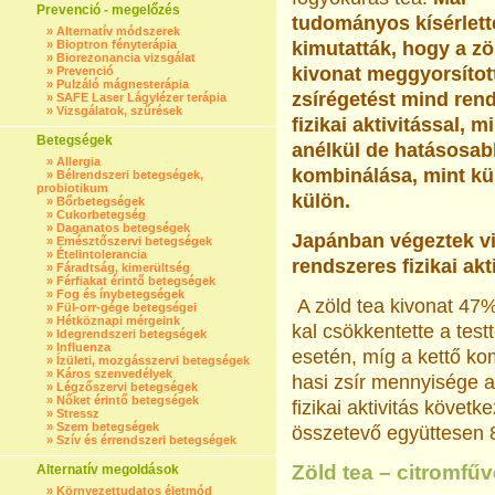
Prevenció - megelőzés
tudományos kísérlette
»
Alternatív módszerek
»
Bioptron fényterápia
kimutatták, hogy a zö
»
Biorezonancia vizsgálat
kivonat meggyorsítot
»
Prevenció
»
Pulzáló mágnesterápia
zsírégetést mind ren
»
SAFE Laser Lágylézer terápia
»
Vizsgálatok, szűrések
fizikai aktivitással, m
Betegségek
anélkül de hatásosab
»
Allergia
kombinálása, mint kü
»
Bélrendszeri betegségek,
probiotikum
külön.
»
Bőrbetegségek
»
Cukorbetegség
»
Daganatos betegségek
Japánban végeztek viz
»
Emésztőszervi betegségek
»
Ételintolerancia
rendszeres fizikai akt
»
Fáradtság, kimerültség
»
Férfiakat érintő betegségek
»
Fog és ínybetegségek
A zöld tea kivonat 47%-
»
Fül-orr-gége betegségei
»
Hétköznapi mérgeink
kal csökkentette a tes
»
Idegrendszeri betegségek
»
Influenza
esetén, míg a kettő ko
»
Ízületi, mozgásszervi betegségek
»
Káros szenvedélyek
hasi zsír mennyisége a
»
Légzőszervi betegségek
»
Nőket érintő betegségek
fizikai aktivitás követ
»
Stressz
»
Szem betegségek
összetevő együttesen 8
»
Szív és érrendszeri betegségek
Zöld tea – citromfűv
Alternatív megoldások
»
Környezettudatos életmód