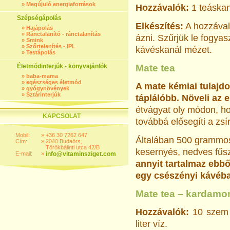
»
Megújuló energiaforrások
Hozzávalók:
1 teáskaná
Szépségápolás
Elkészítés:
A hozzávaló
»
Hajápolás
»
Ránctalanító - ránctalanítás
ázni. Szűrjük le fogya
»
Smink
»
Szőrtelenítés - IPL
kávéskanál mézet.
»
Testápolás
Életmódinterjúk - könyvajánlók
Mate tea
»
baba-mama
»
egészséges életmód
A mate kémiai tulajdo
»
gyógynövények
»
Sztárinterjúk
táplálóbb. Növeli az 
étvágyat oly módon, ho
KAPCSOLAT
továbbá elősegíti a zsí
Mobil:
»
+36 30 7262 647
Általában 500 grammos 
Cím:
»
2040 Budaörs,
Törökbálinti utca 42/B
kesernyés, nedves fűs
E-mail:
»
info@vitaminsziget.com
annyit tartalmaz ebb
egy csészényi kávéb
Mate tea – kardam
Hozzávalók:
10 sze
liter víz.