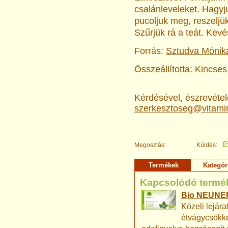
csalánleveleket. Hagyj
pucoljuk meg, reszeljü
Szűrjük rá a teát. Kevé
Forrás:
Sztudva Mónik
Összeállította: Kincses
Kérdésével, észrevételé
szerkesztoseg@vitami
Megosztás:
Küldés:
Termékek
Kategór
Kapcsolódó termé
Bio NEUNER
Közeli lejára
étvágycsökke