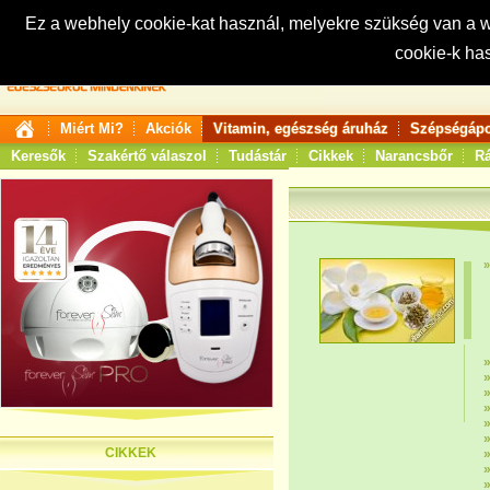
Ez a webhely cookie-kat használ, melyekre szükség van a
cookie-k ha
Keresés:
Miért Mi?
Akciók
Vitamin, egészség áruház
Szépségápo
Keresők
Szakértő válaszol
Tudástár
Cikkek
Narancsbőr
Rá
CIKKEK