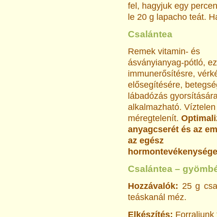
fel, hagyjuk egy percen
le 20 g lapacho teát. Ha
Csalántea
Remek vitamin- és
ásványianyag-pótló, ez
immunerősítésre, vérk
elősegítésére, betegsé
lábadózás gyorsítására 
alkalmazható. Víztelen
méregtelenít.
Optimali
anyagcserét és az em
az egész
hormontevékenységet a
Csalántea – gyömbé
Hozzávalók:
25 g csa
teáskanál méz.
Elkészítés:
Forraljunk f