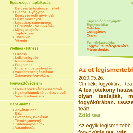
Egészséges táplálkozás
»
Befőzés tartósítószer nélkül
»
Bio tea - Gyógytea
»
Egészségvédő növények
»
Fűszernövények
Kapcsolódó anyagok:
»
Lúgosítás-supergreens
Enciklopédia:
»
LÚGOSVÍZ - Vízionizálás
Máté tea
»
Méregtelenítés
Csillagánizs
»
Táplálkozás
Csalán
»
Tiszta víz
»
Vitamin
Termék-kategória:
Fogyókúra, méregtelenítés
Wellnes - Fitness
Méregtelenítés
»
Fitness
»
Lelki egészség
»
Narancsbőr
»
Programok
Az öt legismerteb
»
Ultrahangos zsírbontás
»
Wellness szolgáltatások
»
Zsírégetés-fogyókúra
2010.05.26.
Címkék:
fogyókúra
tea
Fogyasztóvédelem
A tea jótékony hatás
»
Élelmiszerek káros összetevői
»
Kozmetikumok káros összetevői
olyan teafajták, 
»
Vásárlási tanácsok
fogyókúrában. Össze
Baba-mama
teát!
»
Anyának lenni
»
Bébi
Zöld tea
»
Óvodások, iskolások
»
Termékismertető
»
Tudományos hírek
Az egyik legismertebb
»
Várandósság
fogyókúrás tea.
Már