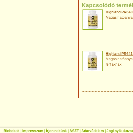
Kapcsolódó termé
Highland PR640 
Magas hatóanyagt
Highland PR641 M
Magas hatóanyagt
férfiaknak.
Bioboltok
|
Impresszum
|
Írjon nekünk
|
ÁSZF
|
Adatvédelem
|
Jogi nyilatkozat