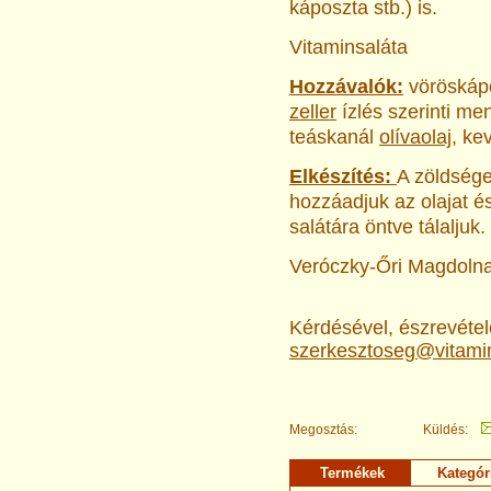
káposzta stb.) is.
Vitaminsaláta
Hozzávalók:
vöröskápo
zeller
ízlés szerinti me
teáskanál
olívaolaj
, ke
Elkészítés:
A zöldsége
hozzáadjuk az olajat é
salátára öntve tálaljuk.
Veróczky-Őri Magdoln
Kérdésével, észrevételé
szerkesztoseg@vitami
Megosztás:
Küldés:
Termékek
Kategór