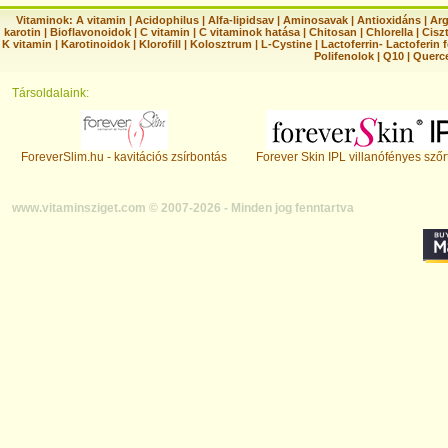
Vitaminok:
A vitamin
|
Acidophilus
|
Alfa-lipidsav
|
Aminosavak
|
Antioxidáns
|
Arg
karotin
|
Bioflavonoidok
|
C vitamin
|
C vitaminok hatása
|
Chitosan
|
Chlorella
|
Ciszt
K vitamin
|
Karotinoidok
|
Klorofill
|
Kolosztrum
|
L-Cystine
|
Lactoferrin- Lactoferin 
Polifenolok
|
Q10
|
Querc
Társoldalaink:
ForeverSlim.hu - kavitációs zsírbontás
Forever Skin IPL villanófényes szőr
www.vitaminsziget.com © 2007-2026 - Minden jog fenntartva