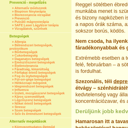
Prevenció - megelőzés
Reggel sötétben ébre
»
Alternatív módszerek
munkába menet is szür
»
Bioptron fényterápia
»
Biorezonancia vizsgálat
és bizony napközben i
»
Prevenció
»
Pulzáló mágnesterápia
a napos órák száma, a
»
SAFE Laser Lágylézer terápia
»
Vizsgálatok, szűrések
sokszor borús, ködös.
Betegségek
Nem csoda, ha ilyen
»
Allergia
»
Bélrendszeri betegségek,
fáradékonyabbak és 
probiotikum
»
Bőrbetegségek
»
Cukorbetegség
Extrémebb esetben a t
»
Daganatos betegségek
»
Emésztőszervi betegségek
felé, februárban – a 
»
Ételintolerancia
»
Fáradtság, kimerültség
is fordulhat.
»
Férfiakat érintő betegségek
»
Fog és ínybetegségek
»
Fül-orr-gége betegségei
Szezonális, téli
depre
»
Hétköznapi mérgeink
»
Idegrendszeri betegségek
étvágy – szénhidráté
»
Influenza
»
Ízületi, mozgásszervi betegségek
kedvtelenség vagy álla
»
Káros szenvedélyek
»
Légzőszervi betegségek
koncentrációzavar, és
»
Nőket érintő betegségek
»
Stressz
Derüljünk jobb kedv
»
Szem betegségek
»
Szív és érrendszeri betegségek
Hamarosan itt a tava
Alternatív megoldások
»
Környezettudatos életmód