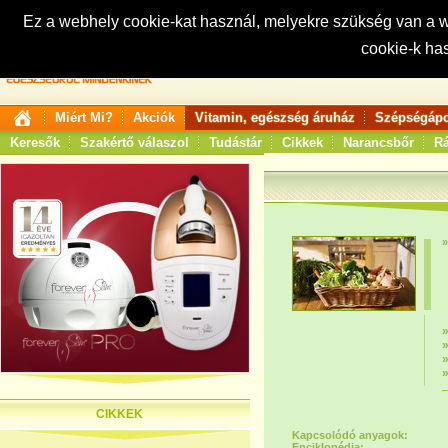
Ez a webhely cookie-kat használ, melyekre szükség van a
cookie-k ha
Keresés:
Miért Mi?
Akciók
Vitamin, egészség áruház
Szépségápo
Keresők
Szakértő válaszol
Tudástár
Cikkek
Narancsbőr
Rá
CIKKEK
Kapcsolódó anyagok:
Enciklopédia: