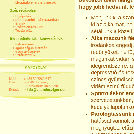
beköszöntével hangula
»
Megújuló energiaforrások
hogy jobb kedvünk l
Szépségápolás
»
Hajápolás
Menjünk ki a szab
»
Ránctalanító - ránctalanítás
»
Smink
ki az alkalmat, ne
»
Szőrtelenítés - IPL
sétáljunk a közeli
»
Testápolás
Alkalmazzunk fén
Életmódinterjúk - könyvajánlók
irodánkba engedjü
»
baba-mama
»
egészséges életmód
redőnyöket, ne f
»
gyógynövények
»
Sztárinterjúk
magunkat vidám sz
idegrendszerre, a
KAPCSOLAT
depresszió és ros
színes gyümölcsök
Mobil:
»
+36 30 7262 647
Cím:
»
2040 Budaörs,
vidám színű függö
Törökbálinti utca 42/B
E-mail:
»
info@vitaminsziget.com
Sportoláskor en
szervezetünkben, 
kedélyállapotunko
Párologtassunk il
hatással vannak a 
megnyugtat, elűzi