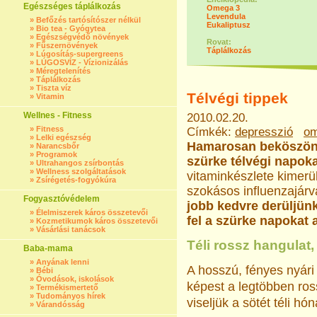
Egészséges táplálkozás
Omega 3
Levendula
»
Befőzés tartósítószer nélkül
Eukaliptusz
»
Bio tea - Gyógytea
»
Egészségvédő növények
Rovat:
»
Fűszernövények
Táplálkozás
»
Lúgosítás-supergreens
»
LÚGOSVÍZ - Vízionizálás
»
Méregtelenítés
»
Táplálkozás
»
Tiszta víz
Télvégi tippek
»
Vitamin
Wellnes - Fitness
2010.02.20.
»
Fitness
Címkék:
depresszió
om
»
Lelki egészség
Hamarosan beköszönt 
»
Narancsbőr
»
Programok
szürke télvégi napok
»
Ultrahangos zsírbontás
»
Wellness szolgáltatások
vitaminkészlete kimerül
»
Zsírégetés-fogyókúra
szokásos influenzajárv
Fogyasztóvédelem
jobb kedvre derüljün
»
Élelmiszerek káros összetevői
fel a szürke napokat
»
Kozmetikumok káros összetevői
»
Vásárlási tanácsok
Téli rossz hangulat
Baba-mama
»
Anyának lenni
A hosszú, fényes nyár
»
Bébi
»
Óvodások, iskolások
képest a legtöbben ros
»
Termékismertető
»
Tudományos hírek
viseljük a sötét téli hó
»
Várandósság