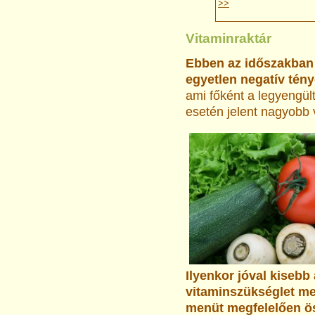
>>
Vitaminraktár
Ebben az időszakban
egyetlen negatív tén
ami főként a legyengül
esetén jelent nagyobb 
Ilyenkor jóval kisebb
vitaminszükséglet me
menüt megfelelően öss