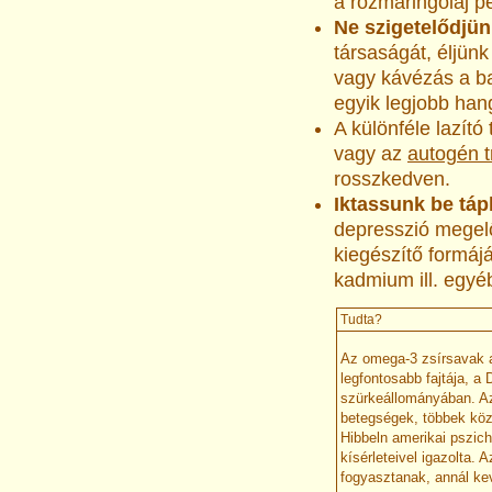
a rozmaringolaj pe
Ne szigetelődjün
társaságát, éljünk
vagy kávézás a ba
egyik legjobb hang
A különféle lazító
vagy az
autogén t
rosszkedven.
Iktassunk be tá
depresszió megel
kiegészítő formáj
kadmium ill. egyé
Tudta?
Az omega-3 zsírsavak az
legfontosabb fajtája, 
szürkeállományában. Az
betegségek, többek köz
Hibbeln amerikai pszich
kísérleteivel igazolta. 
fogyasztanak, annál k