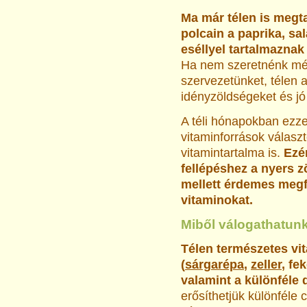
Ma már télen is megt
polcain a paprika, sa
eséllyel tartalmazna
Ha nem szeretnénk mé
szervezetünket, télen 
idényzöldségeket és jó
A téli hónapokban ezze
vitaminforrások válasz
vitamintartalma is.
Ezér
fellépéshez a nyers 
mellett érdemes megfe
vitaminokat.
Miből válogathatunk
Télen természetes vit
(
sárgarépa
,
zeller
, fe
valamint a különféle
erősíthetjük különféle 