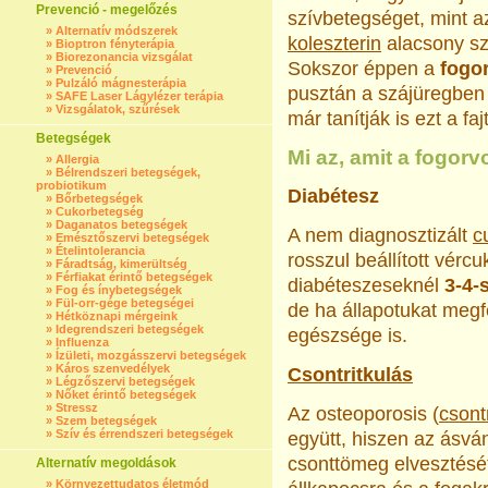
Prevenció - megelőzés
szívbetegséget, mint az
»
Alternatív módszerek
koleszterin
alacsony szi
»
Bioptron fényterápia
»
Biorezonancia vizsgálat
Sokszor éppen a
fogor
»
Prevenció
»
Pulzáló mágnesterápia
pusztán a szájüregben 
»
SAFE Laser Lágylézer terápia
»
Vizsgálatok, szűrések
már tanítják is ezt a f
Betegségek
Mi az, amit a fogor
»
Allergia
»
Bélrendszeri betegségek,
probiotikum
Diabétesz
»
Bőrbetegségek
»
Cukorbetegség
»
Daganatos betegségek
A nem diagnosztizált
c
»
Emésztőszervi betegségek
»
Ételintolerancia
rosszul beállított vérc
»
Fáradtság, kimerültség
»
Férfiakat érintő betegségek
diabéteszeseknél
3-4-
»
Fog és ínybetegségek
»
Fül-orr-gége betegségei
de ha állapotukat megfe
»
Hétköznapi mérgeink
»
Idegrendszeri betegségek
egészsége is.
»
Influenza
»
Ízületi, mozgásszervi betegségek
»
Káros szenvedélyek
Csontritkulás
»
Légzőszervi betegségek
»
Nőket érintő betegségek
»
Stressz
Az osteoporosis (
csont
»
Szem betegségek
»
Szív és érrendszeri betegségek
együtt, hiszen az ásvá
csonttömeg elvesztésé
Alternatív megoldások
»
Környezettudatos életmód