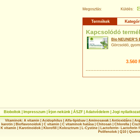
Megosztás:
Küldés:
Termékek
Kategór
Kapcsolódó termé
Bio NEUNER'S B
Görcsoldó, gyom
3.560 
Bioboltok
|
Impresszum
|
Írjon nekünk
|
ÁSZF
|
Adatvédelem
|
Jogi nyilatkozat
Vitaminok:
A vitamin
|
Acidophilus
|
Alfa-lipidsav
|
Aminosavak
|
Antioxidáns
|
Arg
karotin
|
Bioflavonoidok
|
C vitamin
|
C vitaminok hatása
|
Chitosan
|
Chlorella
|
Ciszt
K vitamin
|
Karotinoidok
|
Klorofill
|
Kolosztrum
|
L-Cystine
|
Lactoferrin- Lactoferin 
Polifenolok
|
Q10
|
Querc