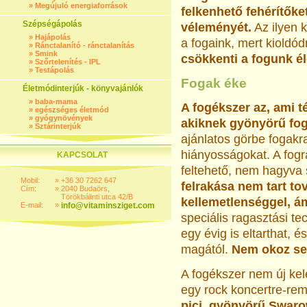
»
Megújuló energiaforrások
felkenhető fehérítőke
Szépségápolás
véleményét.
Az ilyen 
»
Hajápolás
a fogaink, mert kioldó
»
Ránctalanító - ránctalanítás
»
Smink
csökkenti a fogunk él
»
Szőrtelenítés - IPL
»
Testápolás
Fogak éke
Életmódinterjúk - könyvajánlók
»
baba-mama
A fogékszer az, ami t
»
egészséges életmód
»
gyógynövények
akiknek gyönyörű fog
»
Sztárinterjúk
ajánlatos görbe fogakr
hiányosságokat. A fogra
KAPCSOLAT
feltehető, nem hagyv
Mobil:
»
+36 30 7262 647
felrakása nem tart to
Cím:
»
2040 Budaörs,
Törökbálinti utca 42/B
kellemetlenséggel, ám
E-mail:
»
info@vitaminsziget.com
speciális ragasztási tec
egy évig is eltarthat, 
magától.
Nem okoz sem
A fogékszer nem új kel
egy rock koncertre-rem
pici, gyönyörű Swarow