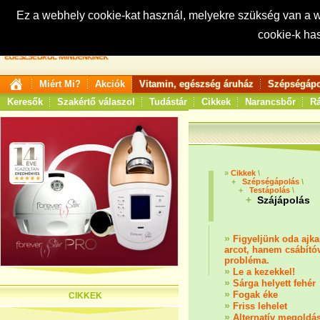
Ez a webhely cookie-kat használ, melyekre szükség van a
cookie-k ha
Keresés:
Miért Mi?
Akciók
Vitamin, egészség áruház
Szépségápo
Keresők
Szakértő válaszol
Tudástár
Cikkek
Narancsbőr
Rá
»
Cikkek
\
+
Szépségápolás
\
+
Testápolás
\
+
Szájápolás
»
Figyeljünk oda ajka
arcot, hanem csábítóv
probléma.
»
Le a kezekkel!
»
Sárga helyett fehér
»
Fogak éke
CIKKEK
»
Friss lehelet
»
Alternatív megoldá