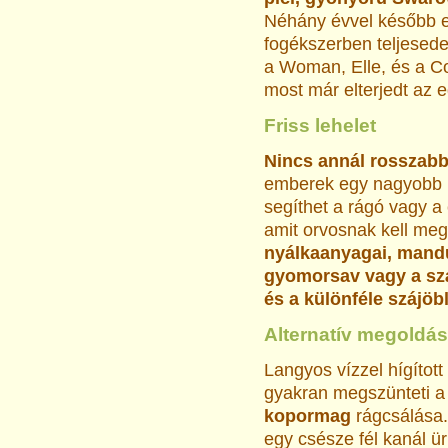
Néhány évvel később ez
fogékszerben teljesedet
a Woman, Elle, és a Co
most már elterjedt az e
Friss lehelet
Nincs annál rosszabb
emberek egy nagyobb r
segíthet a rágó vagy a
amit orvosnak kell meg
nyálkaanyagai, mandu
gyomorsav vagy a szá
és a különféle szájöb
Alternatív megoldá
Langyos vízzel hígított
gyakran megszünteti a 
kopormag
rágcsálása
egy csésze fél kanál ü