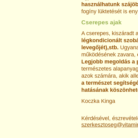
használhatunk szájöb
fogíny lüktetését is eny
Cserepes ajak
A cserepes, kiszáradt 
légkondicionált szobák
levegőjét),stb.
Ugyana
működésének zavara, és
Legjobb megoldás a p
természetes alapanyag
azok számára, akik all
a természet segítségé
hatásának köszönhető
Koczka Kinga
Kérdésével, észrevételé
szerkesztoseg@vitami