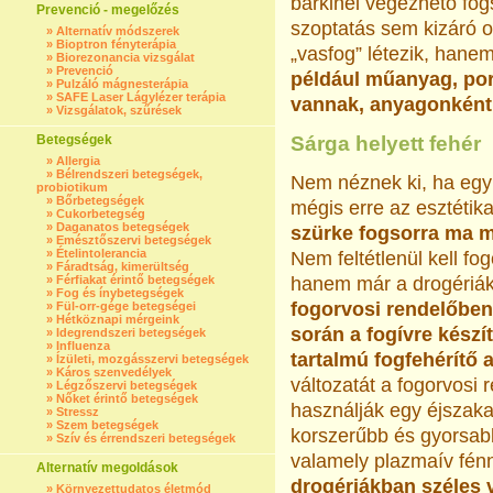
bárkinél végezhető fog
Prevenció - megelőzés
szoptatás sem kizáró 
»
Alternatív módszerek
»
Bioptron fényterápia
„vasfog” létezik, hane
»
Biorezonancia vizsgálat
»
Prevenció
például műanyag, por
»
Pulzáló mágnesterápia
»
SAFE Laser Lágylézer terápia
vannak, anyagonként 
»
Vizsgálatok, szűrések
Betegségek
Sárga helyett fehér
»
Allergia
»
Bélrendszeri betegségek,
Nem néznek ki, ha egy k
probiotikum
»
Bőrbetegségek
mégis erre az esztétik
»
Cukorbetegség
»
Daganatos betegségek
szürke fogsorra ma má
»
Emésztőszervi betegségek
»
Ételintolerancia
Nem feltétlenül kell fo
»
Fáradtság, kimerültség
»
Férfiakat érintő betegségek
hanem már a drogériákb
»
Fog és ínybetegségek
fogorvosi rendelőben
»
Fül-orr-gége betegségei
»
Hétköznapi mérgeink
során a fogívre kész
»
Idegrendszeri betegségek
»
Influenza
tartalmú fogfehérítő 
»
Ízületi, mozgásszervi betegségek
»
Káros szenvedélyek
változatát a fogorvosi
»
Légzőszervi betegségek
»
Nőket érintő betegségek
használják egy éjszaka
»
Stressz
»
Szem betegségek
korszerűbb és gyorsabb 
»
Szív és érrendszeri betegségek
valamely plazmaív fénn
Alternatív megoldások
drogériákban széles 
»
Környezettudatos életmód