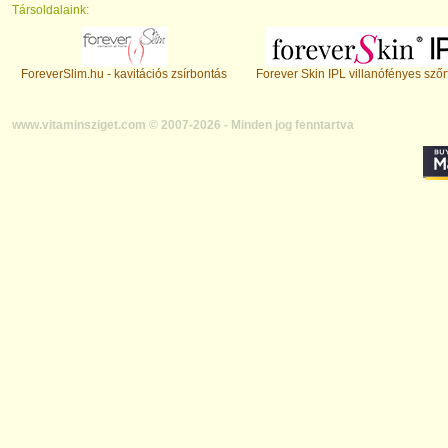
Társoldalaink:
ForeverSlim.hu - kavitációs zsírbontás
Forever Skin IPL villanófényes szőr
www.vitaminsziget.com © 2007-2026 - Minden jog fenntartva