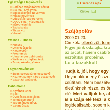
Egészséges táplálkozás
»
Cserepes ajak
»
Befőzés tartósítószer nélkül
»
Bio tea - Gyógytea
Küldés:
»
Egészségvédő növények
»
Fűszernövények
»
Lúgosítás-supergreens
»
LÚGOSVÍZ - Vízionizálás
»
Méregtelenítés
»
Táplálkozás
Szájápolás
»
Tiszta víz
»
Vitamin
2009.01.20.
Wellnes - Fitness
Címkék:
ellenőrzött te
»
Fitness
Figyeljünk oda ajkaikra
»
Lelki egészség
»
Narancsbőr
az arcot, hanem csábít
»
Programok
»
Ultrahangos zsírbontás
esztétikai probléma.
»
Wellness szolgáltatások
Le a kezekkel!
»
Zsírégetés-fogyókúra
Fogyasztóvédelem
Tudjuk, jól, hogy egy 
»
Élelmiszerek káros összetevői
Ugyanakkor egy össze-vi
»
Kozmetikumok káros összetevői
»
Vásárlási tanácsok
csúfítani. Nem beszélv
Baba-mama
életünknek része, és 
»
Anyának lenni
elé.
Mert valljuk be, 
»
Bébi
»
Óvodások, iskolások
is a szája elé teszi a 
»
Termékismertető
»
Tudományos hírek
legideálisabb, sosem ké
»
Várandósság