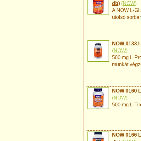
db)
(
NOW
)
A NOW L-Glut
utolsó sorba
NOW 0133 L-
(
NOW
)
500 mg L-Pro
munkát végz
NOW 0160 L-
(
NOW
)
500 mg L-Tir
NOW 0166 L-