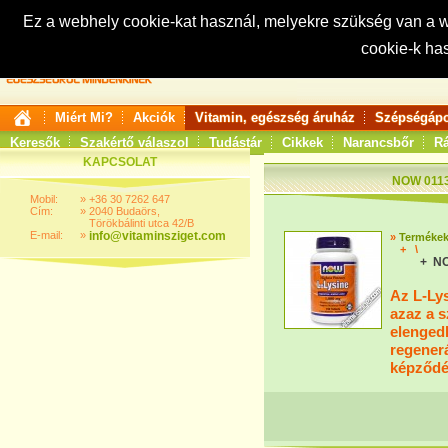
Ez a webhely cookie-kat használ, melyekre szükség van a
cookie-k ha
Keresés:
Miért Mi?
Akciók
Vitamin, egészség áruház
Szépségápo
Keresők
Szakértő válaszol
Tudástár
Cikkek
Narancsbőr
Rá
KAPCSOLAT
NOW 0113 
Mobil:
»
+36 30 7262 647
Cím:
»
2040 Budaörs,
Törökbálinti utca 42/B
E-mail:
»
info@vitaminsziget.com
»
Terméke
+
\
+ NO
Az L-Lys
azaz a s
elenged
regener
képződé