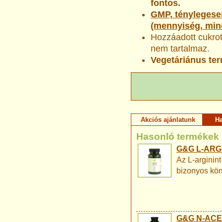
fontos.
GMP, ténylegesen
(mennyiség, min
Hozzáadott cukrot
nem tartalmaz.
Vegetáriánus te
Akciós ajánlatunk
H
Hasonló termékek
G&G L-ARGI
Az L-arginint
bizonyos kör
G&G N-ACET