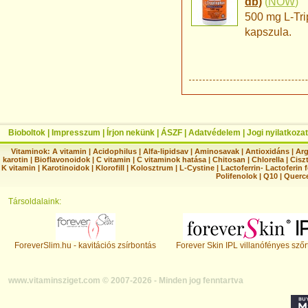
db)
(
NOW
)
500 mg L-Tri
kapszula.
Bioboltok
|
Impresszum
|
Írjon nekünk
|
ÁSZF
|
Adatvédelem
|
Jogi nyilatkozat
Vitaminok:
A vitamin
|
Acidophilus
|
Alfa-lipidsav
|
Aminosavak
|
Antioxidáns
|
Arg
karotin
|
Bioflavonoidok
|
C vitamin
|
C vitaminok hatása
|
Chitosan
|
Chlorella
|
Ciszt
K vitamin
|
Karotinoidok
|
Klorofill
|
Kolosztrum
|
L-Cystine
|
Lactoferrin- Lactoferin 
Polifenolok
|
Q10
|
Querc
Társoldalaink:
ForeverSlim.hu - kavitációs zsírbontás
Forever Skin IPL villanófényes szőr
www.vitaminsziget.com © 2007-2026 - Minden jog fenntartva