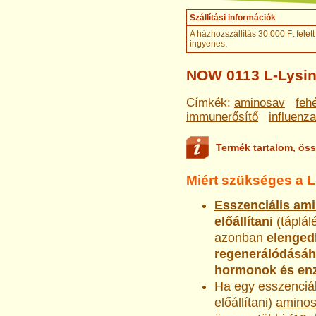
Szállítási információk
A házhozszállítás 30.000 Ft felett
ingyenes
.
NOW 0113 L-Lysine
Címkék:
aminosav
feh
immunerősítő
influenza
Termék tartalom, öss
Miért szükséges a 
Esszenciális am
előállítani
(táplál
azonban
elenged
regenerálódásáh
hormonok és en
Ha egy esszenciál
előállítani)
amino