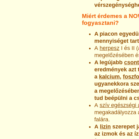
vérszegénységhe
Miért érdemes a N
fogyasztani?
A piacon egyedü
mennyiséget tar
A
herpesz
I és II
megelőzésében és 
A legújabb
csont
eredmények azt t
a
kalcium
,
foszfo
ugyanekkora sze
a megelőzésében
tud beépülni a c
A
szív egészségi 
megakadályozza a 
falára.
A
lizin
szerepet j
az izmok és az í