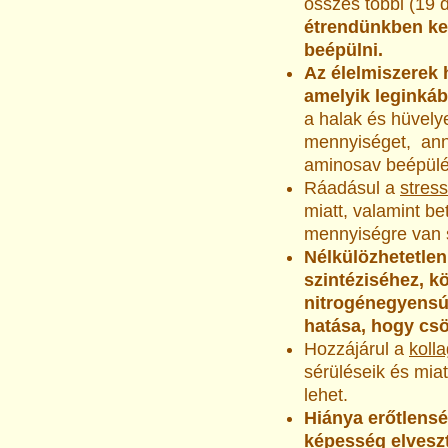
összes többi (19
étrendünkben k
beépülni.
Az élelmiszerek 
amelyik leginkáb
a halak és hüvely
mennyiséget, an
aminosav beépülé
Ráadásul a
stres
miatt, valamint b
mennyiségre van 
Nélkülözhetetlen
szintéziséhez, 
nitrogénegyensú
hatása, hogy csökk
Hozzájárul a
koll
sérüléseik és mia
lehet.
Hiánya erőtlensé
képesség elvesz