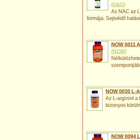
(
G&G
)
Az NAC az L-
formája. Sejtvédő hatás
NOW 0011 A
(
NOW
)
Nélkülözhete
szempontjábó
NOW 0030 L-Ar
Az L-arginint a
bizonyos körülm
NOW 0094 L-