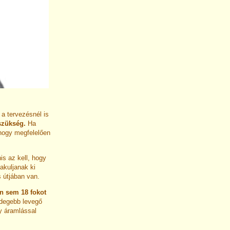
a tervezésnél is
szükség.
Ha
 hogy megfelelően
is az kell, hogy
akuljanak ki
 útjában van.
n sem 18 fokot
idegebb levegő
y áramlással