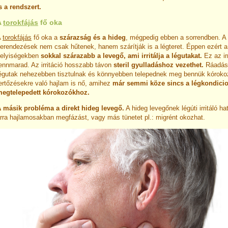
s a rendszert.
A
torokfájás
fő oka
A
torokfájás
fő oka a
szárazság és a hideg
, mégpedig ebben a sorrendben. A 
erendezések nem csak hűtenek, hanem szárítják is a légteret. Éppen ezért a 
elyiségekben
sokkal szárazabb a levegő, ami irritálja a légutakat.
Ez az ir
ennmarad. Az irritáció hosszabb távon
steril gyulladáshoz vezethet.
Ráadásu
égutak nehezebben tisztulnak és könnyebben telepednek meg bennük kórokoz
ertőzésekre való hajlam is nő, amihez
már semmi köze sincs a légkondici
egtelepedett kórokozókhoz.
 másik probléma a direkt hideg levegő.
A hideg levegőnek légúti irritáló h
rra hajlamosakban megfázást, vagy más tünetet pl.: migrént okozhat.