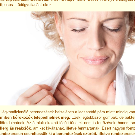
típusos - tüdőgyulladást okoz.
 légkondicionáló berendezések belsejében a lecsapódó pára miatt mindig van
miben kórokozók telepedhetnek meg.
Ezek legtöbbször gombák, de bakté
lőfordulhatnak. Az általuk okozott légúti tünetek nem is fertőzések, hanem s
llergiás reakciók
, amiket kiváltanak, illetve fenntartanak. Ezért nagyon
font
endszeresen cseréltessük ki a berendezések szűrőit, illetve rendszeresen