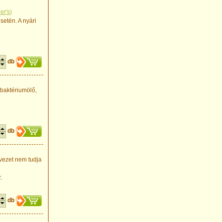
er's
)
setén. A nyári
db
 baktériumölő,
db
rvezet nem tudja
.
db