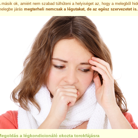
 másik ok, amiért nem szabad túlhűteni a helyiséget az, hogy a melegből hi
elegbe járás
megterheli nemcsak a légutakat, de az egész szervezetet is.
Megoldás a légkondicionáló okozta torokfájásra