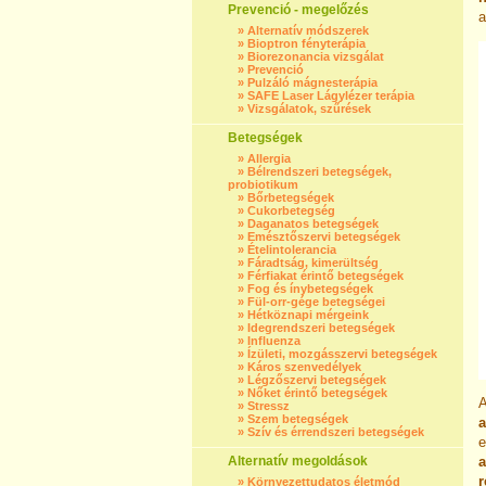
Prevenció - megelőzés
a
»
Alternatív módszerek
»
Bioptron fényterápia
»
Biorezonancia vizsgálat
»
Prevenció
»
Pulzáló mágnesterápia
»
SAFE Laser Lágylézer terápia
»
Vizsgálatok, szűrések
Betegségek
»
Allergia
»
Bélrendszeri betegségek,
probiotikum
»
Bőrbetegségek
»
Cukorbetegség
»
Daganatos betegségek
»
Emésztőszervi betegségek
»
Ételintolerancia
»
Fáradtság, kimerültség
»
Férfiakat érintő betegségek
»
Fog és ínybetegségek
»
Fül-orr-gége betegségei
»
Hétköznapi mérgeink
»
Idegrendszeri betegségek
»
Influenza
»
Ízületi, mozgásszervi betegségek
»
Káros szenvedélyek
»
Légzőszervi betegségek
»
Nőket érintő betegségek
A
»
Stressz
»
Szem betegségek
a
»
Szív és érrendszeri betegségek
e
Alternatív megoldások
a
r
»
Környezettudatos életmód