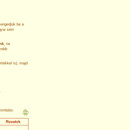
 engedjük be a
gyai sem
unk
, ne
ezebb
rtékkel is), majd
.
omtatás:
Rovatok