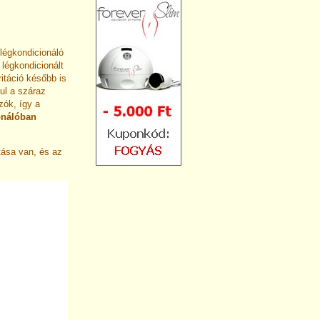
légkondicionáló
légkondicionált
ritáció később is
l a száraz
ók, így a
onálóban
atása van, és az