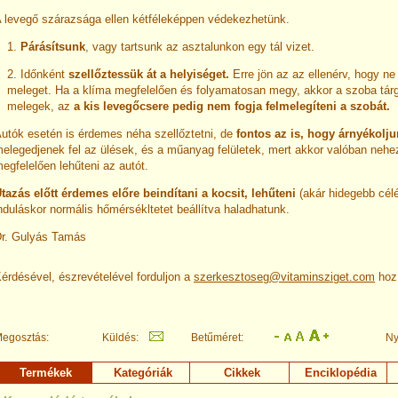
 levegő szárazsága ellen kétféleképpen védekezhetünk.
1.
Párásítsunk
, vagy tartsunk az asztalunkon egy tál vizet.
2. Időnként
szellőztessük át a helyiséget.
Erre jön az az ellenérv, hogy ne
meleget. Ha a klíma megfelelően és folyamatosan megy, akkor a szoba tár
melegek, az
a kis levegőcsere pedig nem fogja felmelegíteni a szobát.
utók esetén is érdemes néha szellőztetni, de
fontos az is, hogy árnyékolj
elegedjenek fel az ülések, és a műanyag felületek, mert akkor valóban neh
egfelelően lehűteni az autót.
tazás előtt érdemes előre beindítani a kocsit, lehűteni
(akár hidegebb célé
nduláskor normális hőmérsékltetet beállítva haladhatunk.
r. Gulyás Tamás
érdésével, észrevételével forduljon a
szerkesztoseg@vitaminsziget.com
hoz
egosztás:
Küldés:
Betűméret:
Ny
Termékek
Kategóriák
Cikkek
Enciklopédia