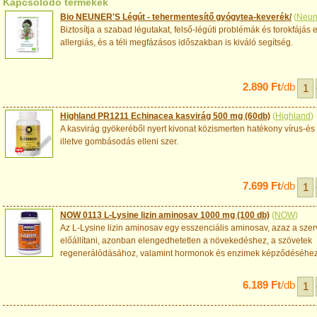
Kapcsolódó termékek
Bio NEUNER'S Légút - tehermentesítő gyógytea-keverék/
(
Neun
Biztosítja a szabad légutakat, felső-légúti problémák és torokfájás e
allergiás, és a téli megfázásos időszakban is kiváló segítség.
2.890 Ft
/db
Highland PR1211 Echinacea kasvirág 500 mg (60db)
(
Highland
)
A kasvirág gyökeréből nyert kivonat közismerten hatékony vírus-és
illetve gombásodás elleni szer.
7.699 Ft
/db
NOW 0113 L-Lysine lizin aminosav 1000 mg (100 db)
(
NOW
)
Az L-Lysine lizin aminosav egy esszenciális aminosav, azaz a sze
előállítani, azonban elengedhetetlen a növekedéshez, a szövetek
regenerálódásához, valamint hormonok és enzimek képződéséhez
6.189 Ft
/db