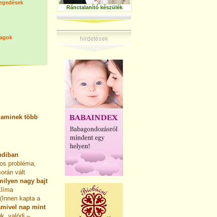
tegedések
Ránctalanító készülék
magok
 aminek több
ndiban
tos probléma,
orán vált
ilyen nagy bajt
klíma
(Innen kapta a
amivel nap mint
k, valódi –