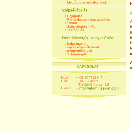
»
Megújuló energiaforrások
i
Szépségápolás
»
Hajápolás
»
Ránctalanító - ránctalanítás
»
Smink
»
Szőrtelenítés - IPL
b
»
Testápolás
h
f
Életmódinterjúk - könyvajánlók
l
»
baba-mama
»
egészséges életmód
f
»
gyógynövények
m
»
Sztárinterjúk
A
KAPCSOLAT
a
Mobil:
»
+36 30 7262 647
Cím:
»
2040 Budaörs,
Törökbálinti utca 42/B
E-mail:
»
info@vitaminsziget.com