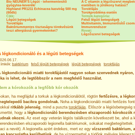
Bio NEUNER'S Légút - tehermentesítő
A C vitamin a légzőszervi megbe
gyógytea-keverék/
esetében is jótékony hatású?
Highland PR1211 Echinacea kasvirág 500 mg
Torokfájás
(60db)
Torokprobléma esetén
Cikk:
Termék-kategória:
Légúti betegségek
Felső légúti betegségek
Torokfájás
Multivitamin, Immunerősítő cso
Baktériummentes tisztaságra törekvésünk
Immunrendszer
teszi allergiássá gyermekeinket?
Rovat:
Légzőszervi betegségek
A légkondicionáló és a légúti betegségek
026.06.17.
ímkék:
baktérium
felső légúti betegségek
légúti betegségek
torokfájás
 légkondicionáló miatti torokfájástól nagyon sokan szenvednek nyáron,
ka is lehet, de legtöbbször a nem megfelelő használat.
Nem a kórokozók a legfőbb kór okozók
okan, ha megfájdul a torkuk a légkondicionálótól, rögtön
fertőzésre, a légko
egtelepedő bacikra gondolnak.
Noha a légkondicionáló miatti fertőzés fon
okkal
ritkább jelenség
, mind a puszta
torokfájás
. Először a légiósbetegség s
smertté, hogy a
légkondicionáló berendezésben elszaporodó kórokozók m
udnak okozni.
Az eset egy veterán légiós találkozón következett be, ahol a 
erendezésben elszaporodó legionella baktériumok, sokakat megbetegítettek. 
aci a nevét). A legionella azért érdekes, mert ez egy
vízszerető baktérium, 
ap kapcsolatba kerülhetünk
, de ha vízpermettel a tüdőnk mélyére lélegezzü