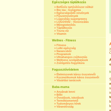
Egészséges táplálkozás
»
Befőzés tartósítószer nélkül
»
Bio tea - Gyógytea
»
Egészségvédő növények
»
Fűszernövények
»
Lúgosítás-supergreens
»
LÚGOSVÍZ - Vízionizálás
»
Méregtelenítés
»
Táplálkozás
»
Tiszta víz
»
Vitamin
Wellnes - Fitness
»
Fitness
»
Lelki egészség
2
»
Narancsbőr
C
»
Programok
»
Ultrahangos zsírbontás
A
»
Wellness szolgáltatások
»
Zsírégetés-fogyókúra
o
Fogyasztóvédelem
»
Élelmiszerek káros összetevői
»
Kozmetikumok káros összetevői
S
»
Vásárlási tanácsok
m
Baba-mama
s
»
Anyának lenni
i
»
Bébi
t
»
Óvodások, iskolások
»
Termékismertető
b
»
Tudományos hírek
b
»
Várandósság
n