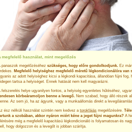
A megfelelő használat, mint megelőzés
 panaszok megelőzéséhez
szükséges, hogy előre gondolkodjunk.
Ez már 
rdekes.
Megfelelő helyiséghez megfelelő méretű légkondicionálóra van 
gyanis az adott helyiséghez kicsi a légkondi kapacitása, állandóan fújni fog,
idegen tartsa a helyiséget. Ennek hatását nem kell magyarázni.
 felszerelés helye ugyanilyen fontos, a helyiség egyenletes hűtéséhez, ugyan
endesen körbeáramoljon benne a levegő.
Nem szabad, hogy álló részek al
enne. Az sem jó, ha az ágyunk, vagy a munkaállomás direkt a levegőáramlás
z ész nélküli használat szintén nem kedvez a
torokfájás
megelőzésére.
Téle
artunk a szobában, akkor nyáron miért kéne a jeget fújni magunkra?
A h
lérésére még a megfelelő kapacitású légkondicionáló is folyamatosan és nag
ell, hogy dolgozzon és a levegőt is jobban szárítja.