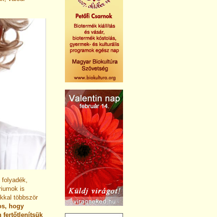
 folyadék,
riumok is
okkal többször
os, hogy
 fertőtlenítsük