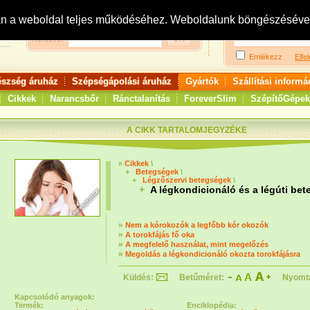
Bejelentkezés:
R
an a weboldal teljes működéséhez. Weboldalunk böngészésével 
Keresés:
Emlékezz
Elfel
észség áruház
Szépségápolási áruház
Gyártók
Szállítási informá
Cikkek
Narancsbőr
Ránctalanítás
ForeverSlim
SzépítőGépek
A CIKK TARTALOMJEGYZÉKE
»
Cikkek
\
+
Betegségek
\
+
Légzőszervi betegségek
\
+
A légkondicionáló és a légúti be
»
Nem a kórokozók a legfőbb kór okozók
»
A torokfájás fő oka
»
A megfelelő használat, mint megelőzés
»
Megoldás a légkondicionáló okozta torokfájásra
Küldés:
Betűméret:
Nyomt
Kapcsolódó anyagok:
Termék:
Enciklopédia: