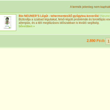
A termék jelenleg nem kaphat
Bio NEUNER'S Légút - tehermentesítő gyógytea-keverék/
(
Neuner
Biztosítja a szabad légutakat, felső-légúti problémák és torokfájás es
allergiás, és a téli megfázásos időszakban is kiváló segítség.
bővebben »
2.890 Ft
/db