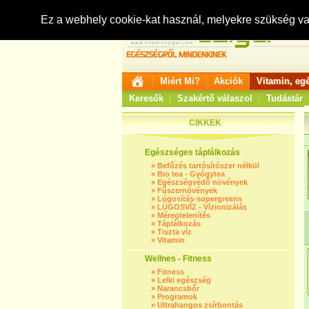
Ez a webhely cookie-kat használ, melyekre szükség v
Miért Mi?
Akciók
Vitamin, eg
Keresők
Szakértő válaszol
Tudástár
CIKKEK
Egészséges táplálkozás
»
Befőzés tartósítószer nélkül
»
Bio tea - Gyógytea
»
Egészségvédő növények
»
Fűszernövények
»
Lúgosítás-supergreens
»
LÚGOSVÍZ - Vízionizálás
»
Méregtelenítés
»
Táplálkozás
»
Tiszta víz
»
Vitamin
Wellnes - Fitness
»
Fitness
»
Lelki egészség
»
Narancsbőr
»
Programok
»
Ultrahangos zsírbontás