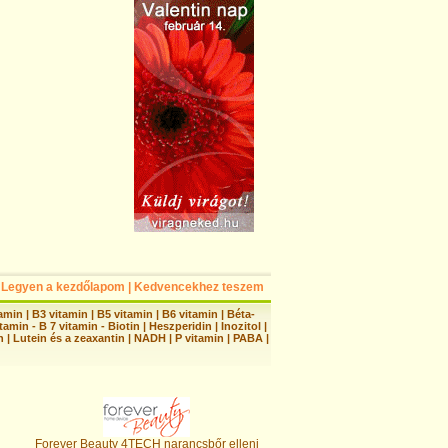
Legyen a kezdőlapom
|
Kedvencekhez teszem
tamin
|
B3 vitamin
|
B5 vitamin
|
B6 vitamin
|
Béta-
tamin - B 7 vitamin - Biotin
|
Heszperidin
|
Inozitol
|
n
|
Lutein és a zeaxantin
|
NADH
|
P vitamin
|
PABA
|
Forever Beauty 4TECH narancsbőr elleni