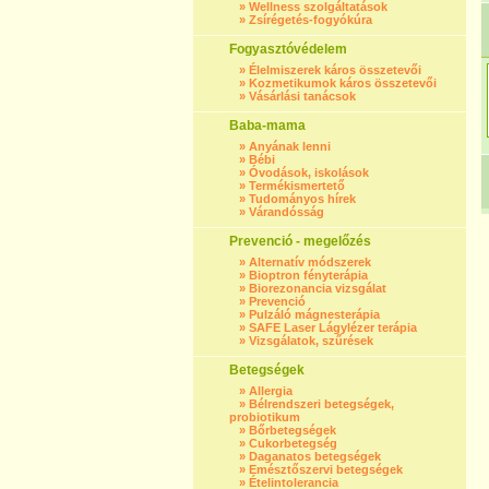
»
Wellness szolgáltatások
»
Zsírégetés-fogyókúra
Fogyasztóvédelem
»
Élelmiszerek káros összetevői
»
Kozmetikumok káros összetevői
»
Vásárlási tanácsok
Baba-mama
»
Anyának lenni
»
Bébi
»
Óvodások, iskolások
»
Termékismertető
»
Tudományos hírek
»
Várandósság
Prevenció - megelőzés
»
Alternatív módszerek
»
Bioptron fényterápia
»
Biorezonancia vizsgálat
»
Prevenció
»
Pulzáló mágnesterápia
»
SAFE Laser Lágylézer terápia
»
Vizsgálatok, szűrések
Betegségek
»
Allergia
»
Bélrendszeri betegségek,
probiotikum
»
Bőrbetegségek
»
Cukorbetegség
»
Daganatos betegségek
»
Emésztőszervi betegségek
»
Ételintolerancia