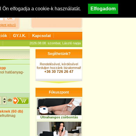
egisztráció
Nézzen körül áruházunkban!
Ön elfogadja a cookie-k használatát.
Elfogadom
A kosár jelenleg üres
ejtett jelszó
ciók
GY.I.K.
Kapcsolat
2026.08.08. szombat, László napja
Segíthetünk?
Rendelésével, kérdésével
sepp
forduljon hozzánk bizalommal!
+36 30 726 26 47
enol hatóanyag-
Fókuszpont
db
keknek (60 db)
pefruitmag
Ultrahangos zsírbontás