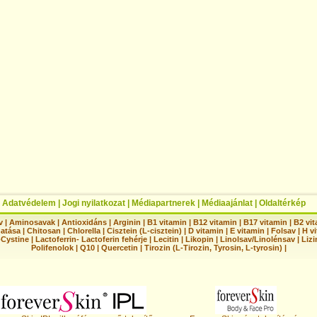
|
Adatvédelem
|
Jogi nyilatkozat
|
Médiapartnerek
|
Médiaajánlat
|
Oldaltérkép
v
|
Aminosavak
|
Antioxidáns
|
Arginin
|
B1 vitamin
|
B12 vitamin
|
B17 vitamin
|
B2 vi
hatása
|
Chitosan
|
Chlorella
|
Cisztein (L-cisztein)
|
D vitamin
|
E vitamin
|
Folsav
|
H vi
-Cystine
|
Lactoferrin- Lactoferin fehérje
|
Lecitin
|
Likopin
|
Linolsav/Linolénsav
|
Lizi
Polifenolok
|
Q10
|
Quercetin
|
Tirozin (L-Tirozin, Tyrosin, L-tyrosin)
|