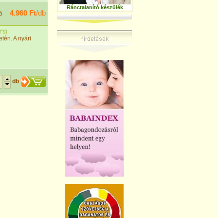
Ránctalanító készülék
4.960 Ft
/db
ó
's
)
etén. A nyári
db