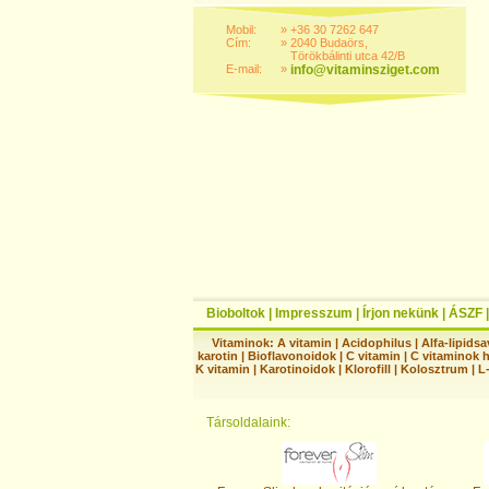
Mobil:
»
+36 30 7262 647
Cím:
»
2040 Budaörs,
Törökbálinti utca 42/B
E-mail:
»
info@vitaminsziget.com
Bioboltok
|
Impresszum
|
Írjon nekünk
|
ÁSZF
Vitaminok:
A vitamin
|
Acidophilus
|
Alfa-lipidsa
karotin
|
Bioflavonoidok
|
C vitamin
|
C vitaminok 
K vitamin
|
Karotinoidok
|
Klorofill
|
Kolosztrum
|
L
Társoldalaink: