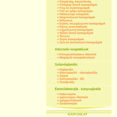
»
Fáradtság, kimerültség
»
Férfiakat érintő betegségek
»
Fog és ínybetegségek
»
Fül-orr-gége betegségei
»
Hétköznapi mérgeink
»
Idegrendszeri betegségek
»
Influenza
»
Ízületi, mozgásszervi betegségek
»
Káros szenvedélyek
»
Légzőszervi betegségek
»
Nőket érintő betegségek
»
Stressz
»
Szem betegségek
»
Szív és érrendszeri betegségek
Alternatív megoldások
»
Környezettudatos életmód
»
Megújuló energiaforrások
Szépségápolás
»
Hajápolás
»
Ránctalanító - ránctalanítás
»
Smink
»
Szőrtelenítés - IPL
»
Testápolás
Életmódinterjúk - könyvajánlók
»
baba-mama
»
egészséges életmód
»
gyógynövények
»
Sztárinterjúk
KAPCSOLAT