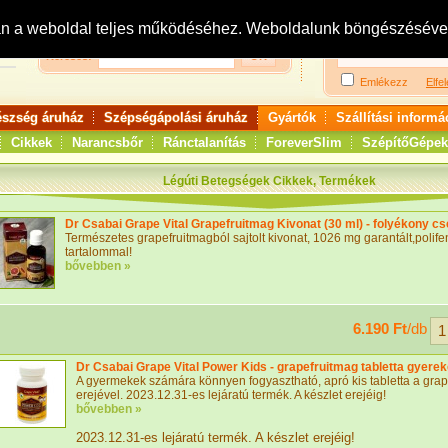
Bejelentkezés:
R
an a weboldal teljes működéséhez. Weboldalunk böngészésével 
Keresés:
Emlékezz
Elfel
észség áruház
Szépségápolási áruház
Gyártók
Szállítási informá
Cikkek
Narancsbőr
Ránctalanítás
ForeverSlim
SzépítőGépek
Légúti Betegségek Cikkek, Termékek
Dr Csabai Grape Vital Grapefruitmag Kivonat (30 ml) - folyékony c
Természetes grapefruitmagból sajtolt kivonat, 1026 mg garantált,polif
tartalommal!
bővebben »
6.190 Ft
/db
Dr Csabai Grape Vital Power Kids - grapefruitmag tabletta gyere
A gyermekek számára könnyen fogyasztható, apró kis tabletta a gra
erejével. 2023.12.31-es lejáratú termék. A készlet erejéig!
bővebben »
2023.12.31-es lejáratú termék. A készlet erejéig!