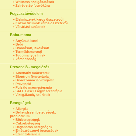
»
Wellness szolgáltatások
»
Zsírégetés-fogyókúra
Fogyasztóvédelem
»
Élelmiszerek káros összetevői
»
Kozmetikumok káros összetevői
»
Vásárlási tanácsok
Baba-mama
»
Anyának lenni
»
Bébi
»
Óvodások, iskolások
»
Termékismertető
»
Tudományos hírek
»
Várandósság
Prevenció - megelőzés
»
Alternatív módszerek
»
Bioptron fényterápia
»
Biorezonancia vizsgálat
»
Prevenció
»
Pulzáló mágnesterápia
»
SAFE Laser Lágylézer terápia
»
Vizsgálatok, szűrések
Betegségek
»
Allergia
»
Bélrendszeri betegségek,
probiotikum
»
Bőrbetegségek
»
Cukorbetegség
»
Daganatos betegségek
»
Emésztőszervi betegségek
»
Ételintolerancia