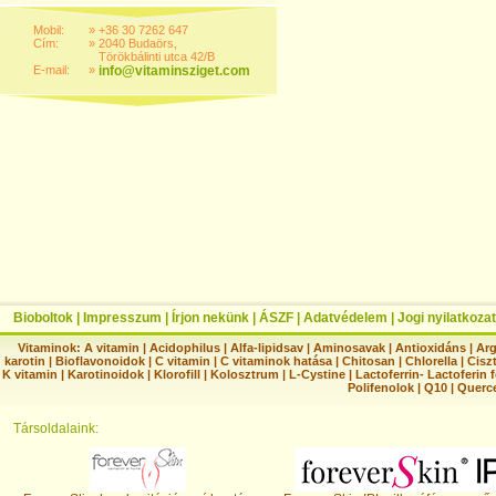
Mobil:
»
+36 30 7262 647
Cím:
»
2040 Budaörs,
Törökbálinti utca 42/B
E-mail:
»
info@vitaminsziget.com
Bioboltok
|
Impresszum
|
Írjon nekünk
|
ÁSZF
|
Adatvédelem
|
Jogi nyilatkozat
Vitaminok:
A vitamin
|
Acidophilus
|
Alfa-lipidsav
|
Aminosavak
|
Antioxidáns
|
Arg
karotin
|
Bioflavonoidok
|
C vitamin
|
C vitaminok hatása
|
Chitosan
|
Chlorella
|
Ciszt
K vitamin
|
Karotinoidok
|
Klorofill
|
Kolosztrum
|
L-Cystine
|
Lactoferrin- Lactoferin 
Polifenolok
|
Q10
|
Querc
Társoldalaink: