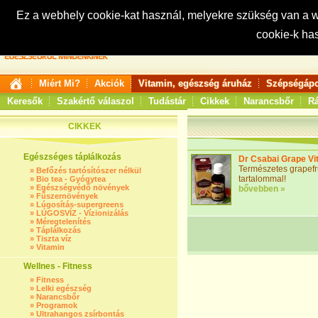
Ez a webhely cookie-kat használ, melyekre szükség van a
cookie-k ha
Keresés:
Miért Mi?
Akciók
Vitamin, egészség áruház
Szépségápo
Keresők
Szakértő válaszol
Tudástár
Cikkek
Narancsbőr
Rá
CIKKEK
Egészséges táplálkozás
Dr Csabai Grape Vit
Természetes grapefru
»
Befőzés tartósítószer nélkül
tartalommal!
»
Bio tea - Gyógytea
»
Egészségvédő növények
bővebben »
»
Fűszernövények
»
Lúgosítás-supergreens
»
LÚGOSVÍZ - Vízionizálás
»
Méregtelenítés
»
Táplálkozás
»
Tiszta víz
»
Vitamin
Wellnes - Fitness
»
Fitness
»
Lelki egészség
»
Narancsbőr
»
Programok
»
Ultrahangos zsírbontás