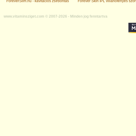
ForeverSlim.hu - kavitációs zsírbontás
Forever Skin IPL villanófényes szőr
www.vitaminsziget.com © 2007-2026 - Minden jog fenntartva