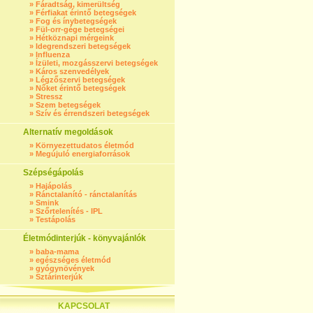
»
Fáradtság, kimerültség
»
Férfiakat érintő betegségek
»
Fog és ínybetegségek
»
Fül-orr-gége betegségei
»
Hétköznapi mérgeink
»
Idegrendszeri betegségek
»
Influenza
»
Ízületi, mozgásszervi betegségek
»
Káros szenvedélyek
»
Légzőszervi betegségek
»
Nőket érintő betegségek
»
Stressz
»
Szem betegségek
»
Szív és érrendszeri betegségek
Alternatív megoldások
»
Környezettudatos életmód
»
Megújuló energiaforrások
Szépségápolás
»
Hajápolás
»
Ránctalanító - ránctalanítás
»
Smink
»
Szőrtelenítés - IPL
»
Testápolás
Életmódinterjúk - könyvajánlók
»
baba-mama
»
egészséges életmód
»
gyógynövények
»
Sztárinterjúk
KAPCSOLAT