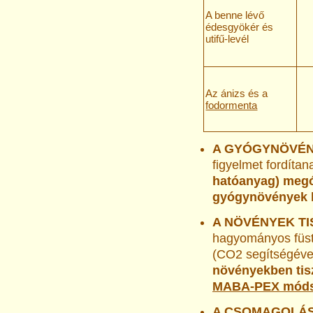
A benne lévő
édesgyökér és
utifű-levél
Az ánizs és a
fodormenta
A GYÓGYNÖVÉ
figyelmet fordítan
hatóanyag) megó
gyógynövények 
A NÖVÉNYEK TI
hagyományos füs
(CO2 segítségéve
növényekben tiszt
MABA-PEX móds
A CSOMAGOLÁ