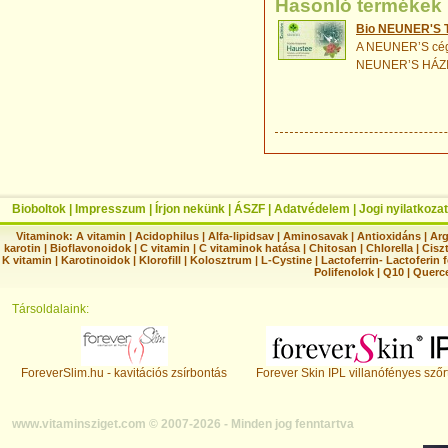
Hasonló termékek
Bio NEUNER'S Tr
A NEUNER’S cég l
NEUNER’S HÁZI
Bioboltok
|
Impresszum
|
Írjon nekünk
|
ÁSZF
|
Adatvédelem
|
Jogi nyilatkozat
Vitaminok:
A vitamin
|
Acidophilus
|
Alfa-lipidsav
|
Aminosavak
|
Antioxidáns
|
Arg
karotin
|
Bioflavonoidok
|
C vitamin
|
C vitaminok hatása
|
Chitosan
|
Chlorella
|
Ciszt
K vitamin
|
Karotinoidok
|
Klorofill
|
Kolosztrum
|
L-Cystine
|
Lactoferrin- Lactoferin 
Polifenolok
|
Q10
|
Querc
Társoldalaink:
ForeverSlim.hu - kavitációs zsírbontás
Forever Skin IPL villanófényes szőr
www.vitaminsziget.com © 2007-2026 - Minden jog fenntartva