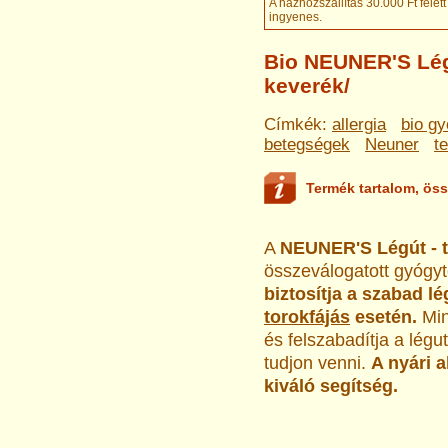
A házhozszállítás 30.000 Ft felett
ingyenes
.
Bio NEUNER'S Lég
keverék/
Címkék:
allergia
bio g
betegségek
Neuner
t
Termék tartalom, öss
A
NEUNER'S Légút - t
összeválogatott gyógy
biztosítja a szabad l
torokfájás
esetén.
Min
és felszabadítja a légu
tudjon venni.
A nyári a
kiváló segítség.