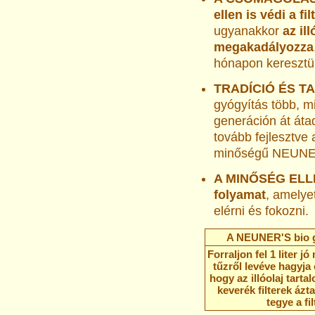
ellen is védi a fil
ugyanakkor
az il
megakadályozza
hónapon keresztü
TRADÍCIÓ ÉS T
gyógyítás több, m
generáción át áta
tovább fejlesztve
minőségű NEUNER
A MINŐSÉG EL
folyamat
, amelye
elérni és fokozni.
A NEUNER'S bio g
Forraljon fel 1 liter j
tűzről levéve hagyja e
hogy az illóolaj tart
keverék filterek ázta
tegye a fi