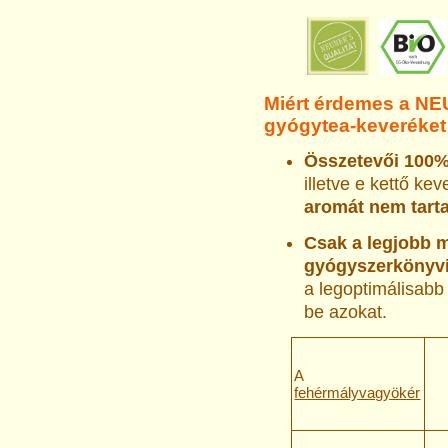
Miért érdemes a NE
gyógytea-keveréket
Összetevői 1
illetve e kettő k
aromát nem tart
Csak a legjobb m
gyógyszerkönyvi
a legoptimálisabb
be azokat.
A
fehérmályvagyökér