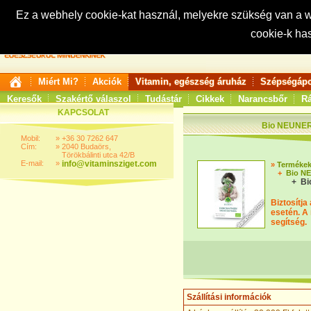
Ez a webhely cookie-kat használ, melyekre szükség van a
cookie-k ha
Keresés:
Miért Mi?
Akciók
Vitamin, egészség áruház
Szépségápo
Keresők
Szakértő válaszol
Tudástár
Cikkek
Narancsbőr
Rá
KAPCSOLAT
Bio NEUNER'
Mobil:
»
+36 30 7262 647
Cím:
»
2040 Budaörs,
Törökbálinti utca 42/B
E-mail:
»
info@vitaminsziget.com
»
Terméke
+
Bio NE
+ Bi
Biztosítja
esetén. A 
segítség.
Szállítási információk