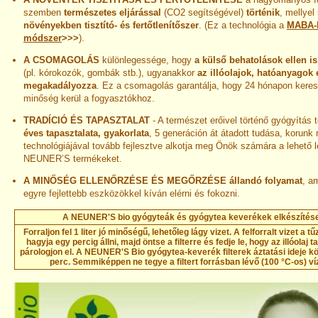
szemben
természetes eljárással
(CO2 segítségével)
történik
, mellyel
növényekben tisztító- és fertőtlenítőszer
. (Ez a technológia a
MABA-
módszer
>>>
).
A CSOMAGOLÁS
különlegessége, hogy
a külső behatolások ellen is 
(pl. kórokozók, gombák stb.), ugyanakkor
az illóolajok, hatóanyagok 
megakadályozza
. Ez a csomagolás garantálja, hogy 24 hónapon keres
minőség kerül a fogyasztókhoz.
TRADÍCIÓ ÉS TAPASZTALAT
- A természet erőivel történő gyógyítás 
éves tapasztalata, gyakorlata
, 5 generáción át átadott tudása, korunk
technológiájával tovább fejlesztve alkotja meg Önök számára a lehető 
NEUNER’S termékeket.
A MINŐSÉG ELLENŐRZÉSE ÉS MEGŐRZÉSE
állandó folyamat
, a
egyre fejlettebb eszközökkel kíván elérni és fokozni.
A NEUNER'S bio gyógyteák és gyógytea keverékek elkészítés
Forraljon fel 1 liter jó minőségű, lehetőleg lágy vizet. A felforralt vizet a t
hagyja egy percig állni, majd öntse a filterre és fedje le, hogy az illóolaj 
párologjon el. A NEUNER'S Bio gyógytea-keverék filterek áztatási ideje kö
perc.
Semmiképpen ne tegye a filtert forrásban lévő (100 °C-os) ví