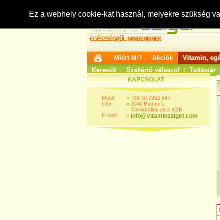
Ez a webhely cookie-kat használ, melyekre szükség v
Miért Mi?
Akciók
Vitamin, eg
Keresők
Szakértő válaszol
Tudástár
KAPCSOLAT
Mobil:
»
+36 30 7262 647
Cím:
»
2040 Budaörs,
Törökbálinti utca 42/B
E-mail:
»
info@vitaminsziget.com