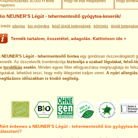
A házhozszállítás 30.000 Ft felett
Hogy ne érje meglepetés
Hogy döntésé
ingyenes
.
Bio NEUNER'S Légút - tehermentesítő gyógytea-keverék/
ímkék:
allergia
bio gyógytea
felső légúti betegségek
köhögés
légúti betegség
Termék tartalom, összetétel, adagolás. Kattintson ide »
A
NEUNER'S Légút - tehermentesítő biotea
egy gondosan összeválogatott g
everék. Az összetevők kombinációja
biztosítja a szabad légutakat, felső-
és
torokfájás
esetén.
Minden egyes filter elfogyasztása megnyugtatja és fels
égutakat, lehetővé teszi, hogy mély lélegzetet tudjon venni.
A nyári allergiás,
egfázásos időszakban is kiváló segítség.
Miért érdemes a NEUNER’S Légút - tehermentesítő bio gyógytea-k
választani?