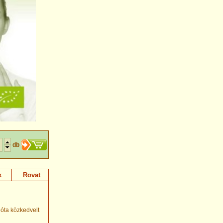
db
k
Rovat
óta közkedvelt