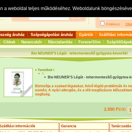
Bejelentkezés:
R
an a weboldal teljes működéséhez. Weboldalunk böngészésével 
Keresés:
Emlékezz
Elfel
észség áruház
Szépségápolási áruház
Gyártók
Szállítási informá
Cikkek
Narancsbőr
Ránctalanítás
ForeverSlim
SzépítőGépek
Bio NEUNER'S Légút - tehermentesítő gyógytea-keverék/
»
Termékek
\
+
\
+ Bio NEUNER'S Légút - tehermentesítő gyógytea-k
Biztosítja a szabad légutakat, felső-légúti problémák és t
esetén. A nyári allergiás, és a téli megfázásos időszakban 
segítség.
2.890 Ft
/db
Szállítási információk
Garancia
Tanácsadás