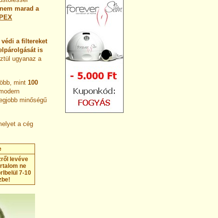
nem marad a
PEX
védi a filtereket
elpárolgását is
ztül ugyanaz a
több, mint
100
 modern
legjobb minőségű
melyet a cég
e
űzről levéve
tartalom ne
rlbelül 7-10
zbe!