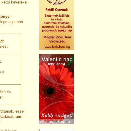
 e kettő keverékei.
könyvi
 (legmagasabb
adt
yelést
ó,
nak
tású és
st
dítanak, ezzel
tartását, ami
.
stöléssel