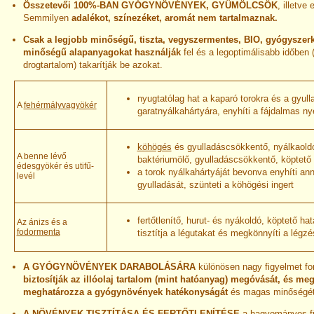
Összetevői 100%-BAN GYÓGYNÖVÉNYEK, GYÜMÖLCSÖK
, illetve
Semmilyen
adalékot, színezéket, aromát nem tartalmaznak.
Csak a legjobb minőségű, tiszta, vegyszermentes, BIO, gyógyszer
minőségű alapanyagokat használják
fel és a legoptimálisabb időben
drogtartalom) takarítják be azokat.
nyugtatólag hat a kaparó torokra
és a gyull
A
fehérmályvagyökér
garatnyálkahártyára
, enyhíti a fájdalmas n
köhögés
és gyulladáscsökkentő, nyálkaold
A benne lévő
baktériumölő, gyulladáscsökkentő
,
köptető
édesgyökér és utifű-
a torok nyálkahártyáját bevonva enyhíti an
levél
gyulladását, szünteti a köhögési ingert
fertőtlenítő, hurut- és nyákoldó, köptető ha
Az ánizs és a
fodormenta
tisztítja a légutakat és megkönnyíti a légzé
A GYÓGYNÖVÉNYEK DARABOLÁSÁRA
különösen nagy figyelmet for
biztosítják az illóolaj tartalom (mint hatóanyag) megóvását, és meg
meghatározza a gyógynövények hatékonyságát
és magas minőségét
A NÖVÉNYEK TISZTÍTÁSA ÉS FERTŐTLENÍTÉSE
a hagyományos fü