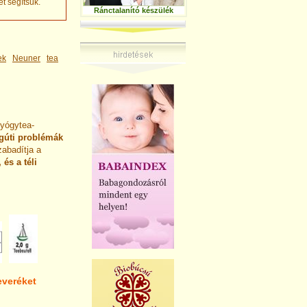
t segítsük.
Ránctalanító készülék
ek
Neuner
tea
yógytea-
légúti problémák
zabadítja a
 és a téli
everéket