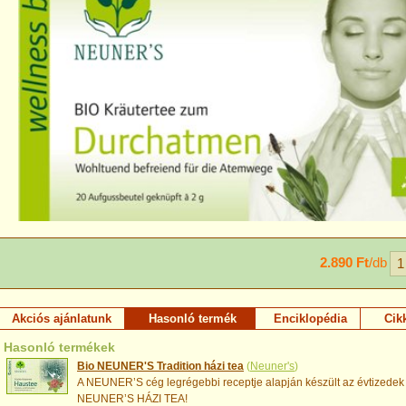
2.890 Ft
/db
Akciós ajánlatunk
Hasonló termék
Enciklopédia
Cik
Hasonló termékek
Bio NEUNER'S Tradition házi tea
(
Neuner's
)
A NEUNER’S cég legrégebbi receptje alapján készült az évtizedek 
NEUNER’S HÁZI TEA!