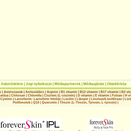
|
Adatvédelem
|
Jogi nyilatkozat
|
Médiapartnerek
|
Médiaajánlat
|
Oldaltérkép
v
|
Aminosavak
|
Antioxidáns
|
Arginin
|
B1 vitamin
|
B12 vitamin
|
B17 vitamin
|
B2 vi
hatása
|
Chitosan
|
Chlorella
|
Cisztein (L-cisztein)
|
D vitamin
|
E vitamin
|
Folsav
|
H vi
-Cystine
|
Lactoferrin- Lactoferin fehérje
|
Lecitin
|
Likopin
|
Linolsav/Linolénsav
|
Lizi
Polifenolok
|
Q10
|
Quercetin
|
Tirozin (L-Tirozin, Tyrosin, L-tyrosin)
|