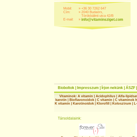
Mobil:
»
+36 30 7262 647
Cím:
»
2040 Budaörs,
Törökbálinti utca 42/B
E-mail:
»
info@vitaminsziget.com
Bioboltok
|
Impresszum
|
Írjon nekünk
|
ÁSZF
Vitaminok:
A vitamin
|
Acidophilus
|
Alfa-lipidsa
karotin
|
Bioflavonoidok
|
C vitamin
|
C vitaminok 
K vitamin
|
Karotinoidok
|
Klorofill
|
Kolosztrum
|
L
Társoldalaink: