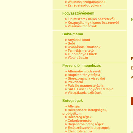
»
Wellness szolgáltatások
»
Zsírégetés-fogyókúra
Fogyasztóvédelem
»
Élelmiszerek káros összetevői
»
Kozmetikumok káros összetevői
»
Vásárlási tanácsok
Baba-mama
»
Anyának lenni
»
Bébi
»
Óvodások, iskolások
»
Termékismertető
»
Tudományos hírek
»
Várandósság
F
Prevenció - megelőzés
B
»
Alternatív módszerek
»
Bioptron fényterápia
A
»
Biorezonancia vizsgálat
»
Prevenció
»
Pulzáló mágnesterápia
»
SAFE Laser Lágylézer terápia
»
Vizsgálatok, szűrések
Betegségek
»
Allergia
»
Bélrendszeri betegségek,
probiotikum
»
Bőrbetegségek
»
Cukorbetegség
»
Daganatos betegségek
»
Emésztőszervi betegségek
»
Ételintolerancia