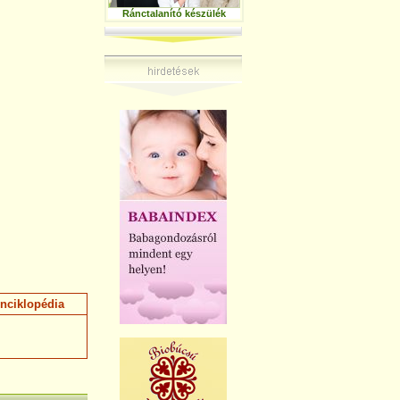
Ránctalanító készülék
nciklopédia