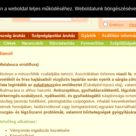
Bejelentkezés:
R
an a weboldal teljes működéséhez. Weboldalunk böngészésével 
Keresés:
Emlékezz
Elfel
észség áruház
Szépségápolási áruház
Gyártók
Szállítási informá
Cikkek
Narancsbőr
Ránctalanítás
ForeverSlim
SzépítőGépek
iaouli
Melaleuca viridiflora)
övénye a mirtuszfélék családjába tartozó, Ausztráliában őshonos
niauli fa
, 
eveléből és friss hajtásaiból vízgőzös lepárlás során nyerik a sárgás-zöld
llata leginkább az
eukaliptusz
éra emlékeztet
(Eukaliptol-típusú olaj), vala
lkalmazása is ahhoz hasonló.
Antiszeptikus, gyulladáscsökkentő, légzésk
érkeringés-szabályozó, nyálkaoldó, és gyulladásgátló
tulajdonsága ismer
ülsőleg (aromás fürdőként, párologtatóba csöpögtetve, inhaláló keverékekbe
rémek formájában, bedörzsöléssel vagy borogatásként) egyaránt használhat
ozgás- és légzőszervi problémák, valamint bőrbetegségek gyógyítására 
Belsőleg alkalmas:
Vérnyomás-ingadozás kezelésére
Féregűzőként