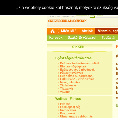
Ez a webhely cookie-kat használ, melyekre szükség v
Miért Mi?
Akciók
Vitamin, eg
Keresők
Szakértő válaszol
Tudástár
N
CIKKEK
(
Egészséges táplálkozás
»
Befőzés tartósítószer nélkül
N
»
Bio tea - Gyógytea
l
»
Egészségvédő növények
»
Fűszernövények
I
»
Lúgosítás-supergreens
a
»
LÚGOSVÍZ - Vízionizálás
»
Méregtelenítés
v
»
Táplálkozás
k
»
Tiszta víz
»
Vitamin
k
m
Wellnes - Fitness
»
Fitness
»
Lelki egészség
»
Narancsbőr
»
Programok
»
Ultrahangos zsírbontás