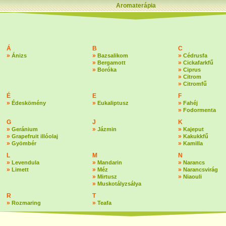
Aromaterápia
Á
B
C
»
»
»
Ánizs
Bazsalikom
Cédrusfa
»
»
Bergamott
Cickafarkfű
»
»
Boróka
Ciprus
»
Citrom
»
Citromfű
É
E
F
»
»
»
Édeskömény
Eukaliptusz
Fahéj
»
Fodormenta
G
J
K
»
»
»
Geránium
Jázmin
Kajeput
»
»
Grapefruit illóolaj
Kakukkfű
»
»
Gyömbér
Kamilla
L
M
N
»
»
»
Levendula
Mandarin
Narancs
»
»
»
Limett
Méz
Narancsvirág
»
»
Mirtusz
Niaouli
»
Muskotályzsálya
R
T
»
»
Rozmaring
Teafa