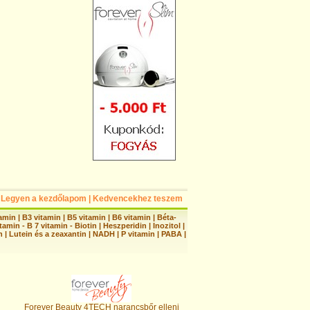
Legyen a kezdőlapom
|
Kedvencekhez teszem
tamin
|
B3 vitamin
|
B5 vitamin
|
B6 vitamin
|
Béta-
tamin - B 7 vitamin - Biotin
|
Heszperidin
|
Inozitol
|
n
|
Lutein és a zeaxantin
|
NADH
|
P vitamin
|
PABA
|
Forever Beauty 4TECH narancsbőr elleni