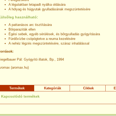
A légutakban letapadt nyálka oldására
A hólyag és húgyutak gyulladásának megszüntetésére
Külsőleg használható:
A pattanásos arc tisztítására
Bőrparaziták ellen
Égési sebek, egyéb sérülések, és bőrgyulladás gyógyítására
Fürdővízbe csöpögtetve a reuma kezelésére
A nehéz légzés megszüntetésére, száraz inhalálással
orrások:
iegelbauer Pál: Gyógyító illatok, Bp., 1994
romax (aromax.hu)
Termékek
Kategóriák
Cikkek
E
Kapcsolódó termékek