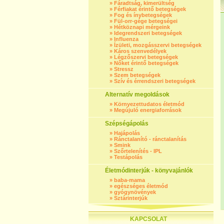
»
Fáradtság, kimerültség
»
Férfiakat érintő betegségek
»
Fog és ínybetegségek
»
Fül-orr-gége betegségei
»
Hétköznapi mérgeink
»
Idegrendszeri betegségek
»
Influenza
»
Ízületi, mozgásszervi betegségek
»
Káros szenvedélyek
»
Légzőszervi betegségek
»
Nőket érintő betegségek
»
Stressz
»
Szem betegségek
»
Szív és érrendszeri betegségek
Alternatív megoldások
»
Környezettudatos életmód
»
Megújuló energiaforrások
Szépségápolás
»
Hajápolás
»
Ránctalanító - ránctalanítás
»
Smink
»
Szőrtelenítés - IPL
»
Testápolás
Életmódinterjúk - könyvajánlók
»
baba-mama
»
egészséges életmód
»
gyógynövények
»
Sztárinterjúk
KAPCSOLAT