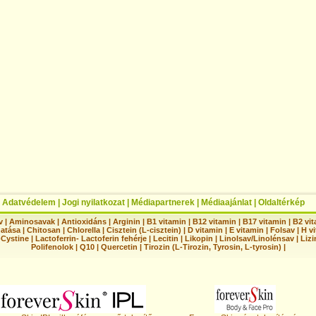
|
Adatvédelem
|
Jogi nyilatkozat
|
Médiapartnerek
|
Médiaajánlat
|
Oldaltérkép
v
|
Aminosavak
|
Antioxidáns
|
Arginin
|
B1 vitamin
|
B12 vitamin
|
B17 vitamin
|
B2 vi
hatása
|
Chitosan
|
Chlorella
|
Cisztein (L-cisztein)
|
D vitamin
|
E vitamin
|
Folsav
|
H vi
-Cystine
|
Lactoferrin- Lactoferin fehérje
|
Lecitin
|
Likopin
|
Linolsav/Linolénsav
|
Lizi
Polifenolok
|
Q10
|
Quercetin
|
Tirozin (L-Tirozin, Tyrosin, L-tyrosin)
|