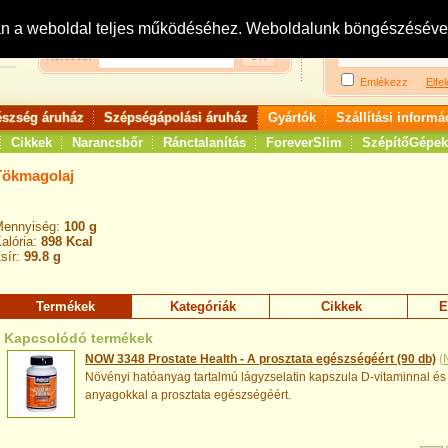
Bejelentkezés:
R
an a weboldal teljes működéséhez. Weboldalunk böngészésével 
Keresés:
Emlékezz
Elfel
észség áruház
Szépségápolási áruház
Gyártók
Szállítási informá
Cikkek
Narancsbőr
Ránctalanítás
ForeverSlim
SzépítőGépek
Tökmagolaj
Mennyiség:
100 g
alória:
898 Kcal
sír:
99.8 g
Termékek
Kategóriák
Cikkek
E
Kapcsolódó termékek
NOW 3348 Prostate Health - A prosztata egészségéért (90 db)
(
Növényi hatóanyag tartalmú lágyzselatin kapszula D-vitaminnal és
anyagokkal a prosztata egészségéért.