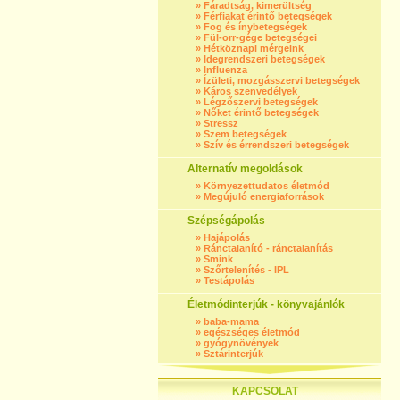
»
Fáradtság, kimerültség
»
Férfiakat érintő betegségek
»
Fog és ínybetegségek
»
Fül-orr-gége betegségei
»
Hétköznapi mérgeink
»
Idegrendszeri betegségek
»
Influenza
»
Ízületi, mozgásszervi betegségek
»
Káros szenvedélyek
»
Légzőszervi betegségek
»
Nőket érintő betegségek
»
Stressz
»
Szem betegségek
»
Szív és érrendszeri betegségek
Alternatív megoldások
»
Környezettudatos életmód
»
Megújuló energiaforrások
Szépségápolás
»
Hajápolás
»
Ránctalanító - ránctalanítás
»
Smink
»
Szőrtelenítés - IPL
»
Testápolás
Életmódinterjúk - könyvajánlók
»
baba-mama
»
egészséges életmód
»
gyógynövények
»
Sztárinterjúk
KAPCSOLAT