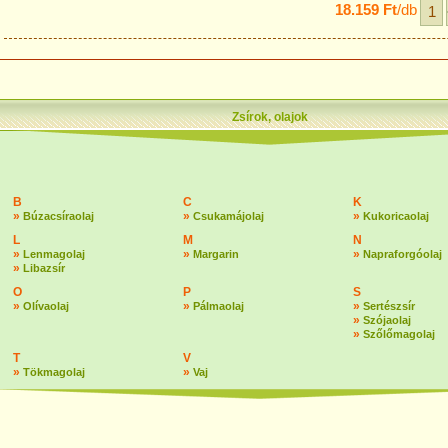
18.159 Ft
/db
Zsírok, olajok
B
C
K
»
»
»
Búzacsíraolaj
Csukamájolaj
Kukoricaolaj
L
M
N
»
»
»
Lenmagolaj
Margarin
Napraforgóolaj
»
Libazsír
O
P
S
»
»
»
Olívaolaj
Pálmaolaj
Sertészsír
»
Szójaolaj
»
Szőlőmagolaj
T
V
»
»
Tökmagolaj
Vaj