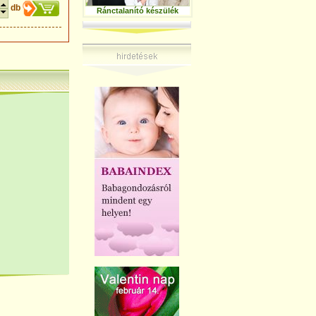
db
Ránctalanító készülék