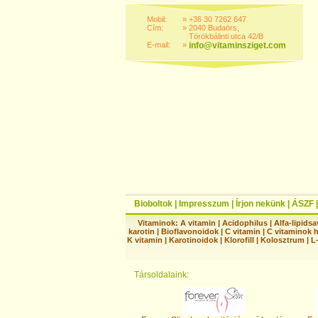
Mobil:
»
+36 30 7262 647
Cím:
»
2040 Budaörs,
Törökbálinti utca 42/B
E-mail:
»
info@vitaminsziget.com
Bioboltok
|
Impresszum
|
Írjon nekünk
|
ÁSZF
Vitaminok:
A vitamin
|
Acidophilus
|
Alfa-lipidsa
karotin
|
Bioflavonoidok
|
C vitamin
|
C vitaminok 
K vitamin
|
Karotinoidok
|
Klorofill
|
Kolosztrum
|
L
Társoldalaink: