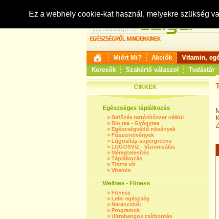
Ez a webhely cookie-kat használ, melyekre szükség v
Miért Mi?
Akciók
Vitamin, eg
Keresők
Szakértő válaszol
Tudástár
CIKKEK
Egészséges táplálkozás
»
Befőzés tartósítószer nélkül
K
»
Bio tea - Gyógytea
Z
»
Egészségvédő növények
»
Fűszernövények
»
Lúgosítás-supergreens
»
LÚGOSVÍZ - Vízionizálás
»
Méregtelenítés
»
Táplálkozás
»
Tiszta víz
»
Vitamin
Wellnes - Fitness
»
Fitness
»
Lelki egészség
»
Narancsbőr
»
Programok
»
Ultrahangos zsírbontás