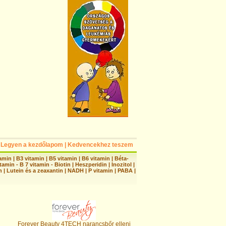
Legyen a kezdőlapom
|
Kedvencekhez teszem
tamin
|
B3 vitamin
|
B5 vitamin
|
B6 vitamin
|
Béta-
tamin - B 7 vitamin - Biotin
|
Heszperidin
|
Inozitol
|
n
|
Lutein és a zeaxantin
|
NADH
|
P vitamin
|
PABA
|
Forever Beauty 4TECH narancsbőr elleni