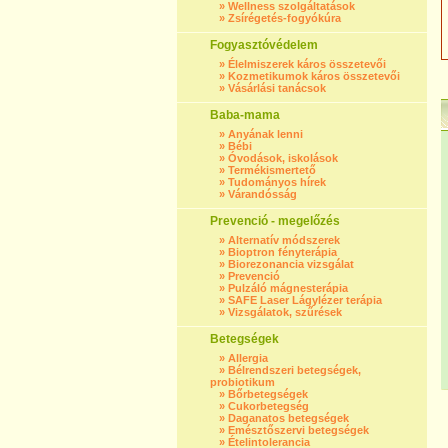
»
Wellness szolgáltatások
»
Zsírégetés-fogyókúra
Fogyasztóvédelem
»
Élelmiszerek káros összetevői
»
Kozmetikumok káros összetevői
»
Vásárlási tanácsok
Baba-mama
»
Anyának lenni
»
Bébi
»
Óvodások, iskolások
»
Termékismertető
»
Tudományos hírek
»
Várandósság
Prevenció - megelőzés
»
Alternatív módszerek
»
Bioptron fényterápia
»
Biorezonancia vizsgálat
»
Prevenció
»
Pulzáló mágnesterápia
»
SAFE Laser Lágylézer terápia
»
Vizsgálatok, szűrések
Betegségek
»
Allergia
»
Bélrendszeri betegségek,
probiotikum
»
Bőrbetegségek
»
Cukorbetegség
»
Daganatos betegségek
»
Emésztőszervi betegségek
»
Ételintolerancia