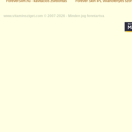
ForeverSlim.hu - kavitációs zsírbontás
Forever Skin IPL villanófényes szőr
www.vitaminsziget.com © 2007-2026 - Minden jog fenntartva