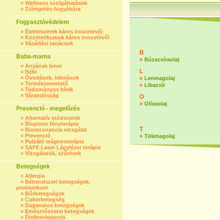
»
Wellness szolgáltatások
»
Zsírégetés-fogyókúra
Fogyasztóvédelem
»
Élelmiszerek káros összetevői
»
Kozmetikumok káros összetevői
»
Vásárlási tanácsok
B
Baba-mama
»
Búzacsíraolaj
»
Anyának lenni
L
»
Bébi
»
Óvodások, iskolások
»
Lenmagolaj
»
Termékismertető
»
Libazsír
»
Tudományos hírek
»
Várandósság
O
»
Olívaolaj
Prevenció - megelőzés
»
Alternatív módszerek
»
Bioptron fényterápia
T
»
Biorezonancia vizsgálat
»
Prevenció
»
Tökmagolaj
»
Pulzáló mágnesterápia
»
SAFE Laser Lágylézer terápia
»
Vizsgálatok, szűrések
Betegségek
»
Allergia
»
Bélrendszeri betegségek,
probiotikum
»
Bőrbetegségek
»
Cukorbetegség
»
Daganatos betegségek
»
Emésztőszervi betegségek
»
Ételintolerancia