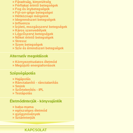
»
Fáradtság, kimerültség
»
Férfiakat érintő betegségek
»
Fog és ínybetegségek
»
Fül-orr-gége betegségei
»
Hétköznapi mérgeink
»
Idegrendszeri betegségek
»
Influenza
»
Ízületi, mozgásszervi betegségek
»
Káros szenvedélyek
»
Légzőszervi betegségek
»
Nőket érintő betegségek
»
Stressz
»
Szem betegségek
»
Szív és érrendszeri betegségek
Alternatív megoldások
»
Környezettudatos életmód
»
Megújuló energiaforrások
Szépségápolás
»
Hajápolás
»
Ránctalanító - ránctalanítás
»
Smink
»
Szőrtelenítés - IPL
»
Testápolás
Életmódinterjúk - könyvajánlók
»
baba-mama
»
egészséges életmód
»
gyógynövények
»
Sztárinterjúk
KAPCSOLAT