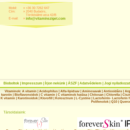
Mobil:
»
+36 30 7262 647
Cím:
»
2040 Budaörs,
Törökbálinti utca 42/B
E-mail:
»
info@vitaminsziget.com
Bioboltok
|
Impresszum
|
Írjon nekünk
|
ÁSZF
|
Adatvédelem
|
Jogi nyilatkozat
Vitaminok:
A vitamin
|
Acidophilus
|
Alfa-lipidsav
|
Aminosavak
|
Antioxidáns
|
Arg
karotin
|
Bioflavonoidok
|
C vitamin
|
C vitaminok hatása
|
Chitosan
|
Chlorella
|
Ciszt
K vitamin
|
Karotinoidok
|
Klorofill
|
Kolosztrum
|
L-Cystine
|
Lactoferrin- Lactoferin 
Polifenolok
|
Q10
|
Querc
Társoldalaink: