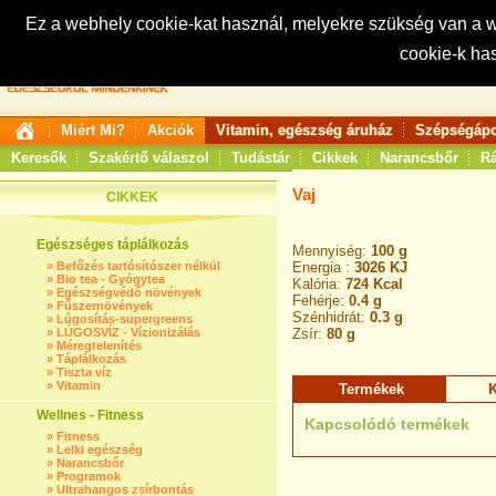
Ez a webhely cookie-kat használ, melyekre szükség van a
cookie-k ha
Keresés:
Miért Mi?
Akciók
Vitamin, egészség áruház
Szépségápo
Keresők
Szakértő válaszol
Tudástár
Cikkek
Narancsbőr
Rá
Vaj
CIKKEK
Egészséges táplálkozás
Mennyiség:
100 g
»
Befőzés tartósítószer nélkül
Energia :
3026 KJ
»
Bio tea - Gyógytea
Kalória:
724 Kcal
»
Egészségvédő növények
Fehérje:
0.4 g
»
Fűszernövények
Szénhidrát:
0.3 g
»
Lúgosítás-supergreens
»
LÚGOSVÍZ - Vízionizálás
Zsír:
80 g
»
Méregtelenítés
»
Táplálkozás
»
Tiszta víz
»
Vitamin
Termékek
K
Wellnes - Fitness
Kapcsolódó termékek
»
Fitness
»
Lelki egészség
»
Narancsbőr
»
Programok
»
Ultrahangos zsírbontás