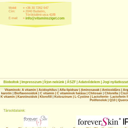
Mobil:
»
+36 30 7262 647
Cím:
»
2040 Budaörs,
Törökbálinti utca 42/B
E-mail:
»
info@vitaminsziget.com
Bioboltok
|
Impresszum
|
Írjon nekünk
|
ÁSZF
|
Adatvédelem
|
Jogi nyilatkozat
Vitaminok:
A vitamin
|
Acidophilus
|
Alfa-lipidsav
|
Aminosavak
|
Antioxidáns
|
Arg
karotin
|
Bioflavonoidok
|
C vitamin
|
C vitaminok hatása
|
Chitosan
|
Chlorella
|
Ciszt
K vitamin
|
Karotinoidok
|
Klorofill
|
Kolosztrum
|
L-Cystine
|
Lactoferrin- Lactoferin 
Polifenolok
|
Q10
|
Querc
Társoldalaink: