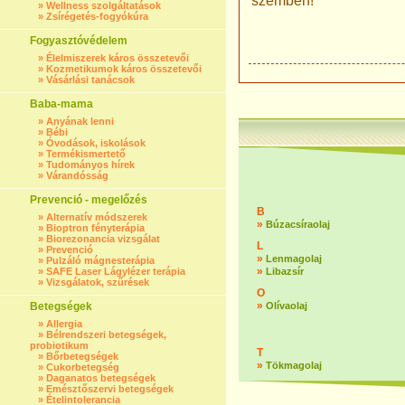
szemben!
»
Wellness szolgáltatások
»
Zsírégetés-fogyókúra
Fogyasztóvédelem
»
Élelmiszerek káros összetevői
»
Kozmetikumok káros összetevői
»
Vásárlási tanácsok
Baba-mama
»
Anyának lenni
»
Bébi
»
Óvodások, iskolások
»
Termékismertető
»
Tudományos hírek
»
Várandósság
Prevenció - megelőzés
B
»
Alternatív módszerek
»
Búzacsíraolaj
»
Bioptron fényterápia
»
Biorezonancia vizsgálat
L
»
Prevenció
»
Lenmagolaj
»
Pulzáló mágnesterápia
»
»
SAFE Laser Lágylézer terápia
Libazsír
»
Vizsgálatok, szűrések
O
»
Betegségek
Olívaolaj
»
Allergia
»
Bélrendszeri betegségek,
probiotikum
T
»
Bőrbetegségek
»
Tökmagolaj
»
Cukorbetegség
»
Daganatos betegségek
»
Emésztőszervi betegségek
»
Ételintolerancia