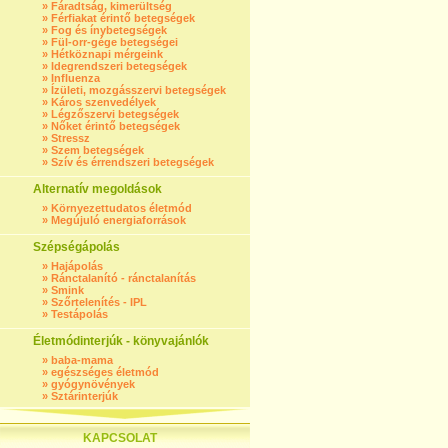
»
Fáradtság, kimerültség
»
Férfiakat érintő betegségek
»
Fog és ínybetegségek
»
Fül-orr-gége betegségei
»
Hétköznapi mérgeink
»
Idegrendszeri betegségek
»
Influenza
»
Ízületi, mozgásszervi betegségek
»
Káros szenvedélyek
»
Légzőszervi betegségek
»
Nőket érintő betegségek
»
Stressz
»
Szem betegségek
»
Szív és érrendszeri betegségek
Alternatív megoldások
»
Környezettudatos életmód
»
Megújuló energiaforrások
Szépségápolás
»
Hajápolás
»
Ránctalanító - ránctalanítás
»
Smink
»
Szőrtelenítés - IPL
»
Testápolás
Életmódinterjúk - könyvajánlók
»
baba-mama
»
egészséges életmód
»
gyógynövények
»
Sztárinterjúk
KAPCSOLAT