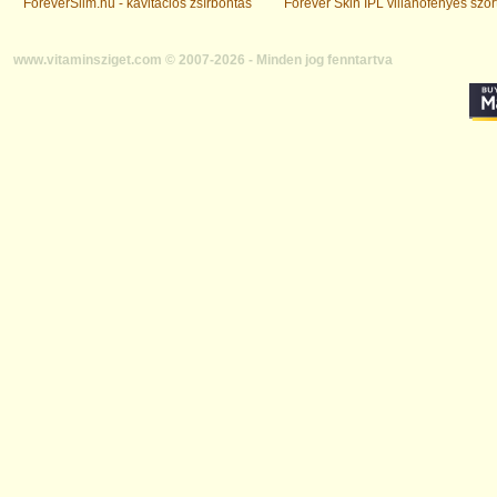
ForeverSlim.hu - kavitációs zsírbontás
Forever Skin IPL villanófényes szőr
www.vitaminsziget.com © 2007-2026 - Minden jog fenntartva