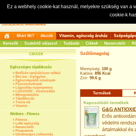
Ez a webhely cookie-kat használ, melyekre szükség van a
cookie-k ha
Keresés:
Miért Mi?
Akciók
Vitamin, egészség áruház
Szépségápo
Keresők
Szakértő válaszol
Tudástár
Cikkek
Narancsbőr
Rá
Szőlőmagolaj
CIKKEK
Egészséges táplálkozás
Mennyiség:
100 g
»
Befőzés tartósítószer nélkül
Kalória:
896 Kcal
»
Bio tea - Gyógytea
Zsír:
99.6 g
»
Egészségvédő növények
»
Fűszernövények
»
Lúgosítás-supergreens
»
LÚGOSVÍZ - Vízionizálás
Termékek
K
»
Méregtelenítés
»
Táplálkozás
»
Tiszta víz
Kapcsolódó termékek
»
Vitamin
G&G ANTIOXI
Wellnes - Fitness
Erős antioxidán
»
Fitness
védelmi rendsze
»
Lelki egészség
»
Narancsbőr
ártalmakkal és 
»
Programok
»
Ultrahangos zsírbontás