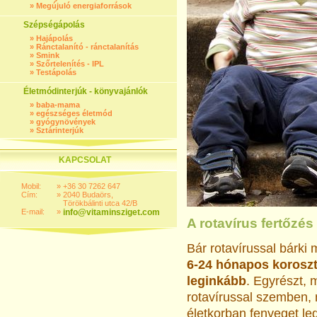
»
Megújuló energiaforrások
Szépségápolás
»
Hajápolás
»
Ránctalanító - ránctalanítás
»
Smink
»
Szőrtelenítés - IPL
»
Testápolás
Életmódinterjúk - könyvajánlók
»
baba-mama
»
egészséges életmód
»
gyógynövények
»
Sztárinterjúk
KAPCSOLAT
Mobil:
»
+36 30 7262 647
Cím:
»
2040 Budaörs,
Törökbálinti utca 42/B
E-mail:
»
info@vitaminsziget.com
A rotavírus fertőzés
Bár rotavírussal bárki
6-24 hónapos koroszt
leginkább
. Egyrészt, 
rotavírussal szemben, 
életkorban fenyeget le