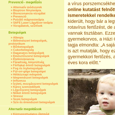
Prevenció - megelőzés
a vírus porszemcsékhe
»
Alternatív módszerek
online kutatást felnő
»
Bioptron fényterápia
»
Biorezonancia vizsgálat
ismeretekkel rendelk
»
Prevenció
»
Pulzáló mágnesterápia
kiderült, hogy bár a l
»
SAFE Laser Lágylézer terápia
»
Vizsgálatok, szűrések
rotavírus fertőzést, d
vannak tisztában. Ezze
Betegségek
»
Allergia
gyermekorvos, a Házi
»
Bélrendszeri betegségek,
probiotikum
tagja elmondta: „A sajá
»
Bőrbetegségek
»
Cukorbetegség
is azt mutatják, hogy 
»
Daganatos betegségek
gyermekkori fertőzés,
»
Emésztőszervi betegségek
»
Ételintolerancia
éves kora előtt.”
»
Fáradtság, kimerültség
»
Férfiakat érintő betegségek
»
Fog és ínybetegségek
»
Fül-orr-gége betegségei
»
Hétköznapi mérgeink
»
Idegrendszeri betegségek
»
Influenza
»
Ízületi, mozgásszervi betegségek
»
Káros szenvedélyek
»
Légzőszervi betegségek
»
Nőket érintő betegségek
»
Stressz
»
Szem betegségek
»
Szív és érrendszeri betegségek
Alternatív megoldások
»
Környezettudatos életmód