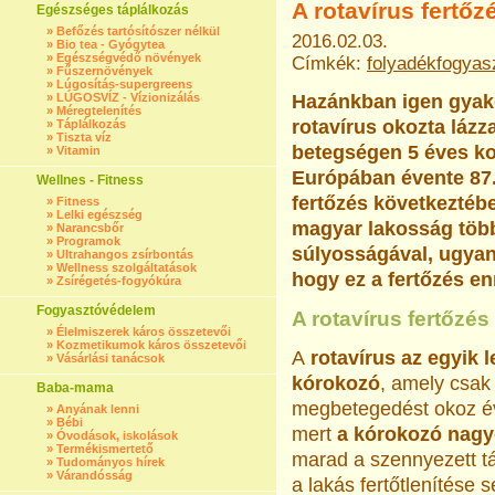
A rotavírus fertőz
Egészséges táplálkozás
»
Befőzés tartósítószer nélkül
2016.02.03.
»
Bio tea - Gyógytea
»
Egészségvédő növények
Címkék:
folyadékfogyas
»
Fűszernövények
»
Lúgosítás-supergreens
»
LÚGOSVÍZ - Vízionizálás
Hazánkban igen gyako
»
Méregtelenítés
rotavírus okozta lázz
»
Táplálkozás
»
Tiszta víz
betegségen 5 éves ko
»
Vitamin
Európában évente 87.
Wellnes - Fitness
fertőzés következtében
»
Fitness
»
Lelki egészség
magyar lakosság több
»
Narancsbőr
»
Programok
súlyosságával, ugyan
»
Ultrahangos zsírbontás
»
Wellness szolgáltatások
hogy ez a fertőzés en
»
Zsírégetés-fogyókúra
Fogyasztóvédelem
A rotavírus fertőzés
»
Élelmiszerek káros összetevői
»
Kozmetikumok káros összetevői
A
rotavírus az egyik 
»
Vásárlási tanácsok
kórokozó
, amely csak
Baba-mama
megbetegedést okoz év
»
Anyának lenni
»
Bébi
mert
a kórokozó nagyo
»
Óvodások, iskolások
»
Termékismertető
marad a szennyezett t
»
Tudományos hírek
»
Várandósság
a lakás fertőtlenítése 