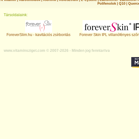
Polifenolok
|
Q10
|
Querc
Társoldalaink:
ForeverSlim.hu - kavitációs zsírbontás
Forever Skin IPL villanófényes szőr
www.vitaminsziget.com © 2007-2026 - Minden jog fenntartva