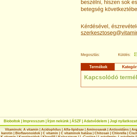
beszélni, hiszen sok e
betegség következtében
Kérdésével, észrevételé
szerkesztoseg@vitami
Megosztás:
Küldés:
Termékek
Kategór
Kapcsolódó termé
Bioboltok
|
Impresszum
|
Írjon nekünk
|
ÁSZF
|
Adatvédelem
|
Jogi nyilatkozat
Vitaminok:
A vitamin
|
Acidophilus
|
Alfa-lipidsav
|
Aminosavak
|
Antioxidáns
|
Arg
karotin
|
Bioflavonoidok
|
C vitamin
|
C vitaminok hatása
|
Chitosan
|
Chlorella
|
Ciszt
K vitamin
|
Karotinoidok
|
Klorofill
|
Kolosztrum
|
L-Cystine
|
Lactoferrin- Lactoferin 