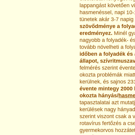
lappangást követően v
hasmenéssel, napi 10-15
tünetek akár 3-7 napig 
szövődménye a folyad
eredményez.
Minél gy
nagyobb a folyadék- és
tovább növelheti a fol
időben a folyadék és
állapot, szívritmusza
felmérés szerint évent
okozta problémák miat
kerülnek, és sajnos 231
évente mintegy 2000 
okozta hányás/
hasme
tapasztalatai azt muta
kerülések nagy hányadáé
szerint viszont csak a
rotavírus fertőzés a c
gyermekorvos hozzátett