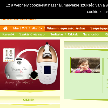
Ez a webhely cookie-kat használ, melyekre szükség van a
cookie-k ha
Keresés:
Miért Mi?
Akciók
Vitamin, egészség áruház
Szépségápo
Keresők
Szakértő válaszol
Tudástár
Cikkek
Narancsbőr
Rá
CIKKEK