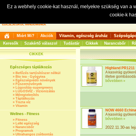
Ez a webhely cookie-kat használ, melyekre szükség van a
cookie-k ha
Keresés:
Miért Mi?
Akciók
Vitamin, egészség áruház
Szépségápo
Keresők
Szakértő válaszol
Tudástár
Cikkek
Narancsbőr
Rá
CIKKEK
Egészséges táplálkozás
Highland PR1211 
A kasvirág gyökeré
»
Befőzés tartósítószer nélkül
illetve gombásodás
»
Bio tea - Gyógytea
»
Egészségvédő növények
bővebben »
»
Fűszernövények
»
Lúgosítás-supergreens
»
LÚGOSVÍZ - Vízionizálás
»
Méregtelenítés
»
Táplálkozás
»
Tiszta víz
»
Vitamin
NOW 4660 Echina
Wellnes - Fitness
A kasvirág gyökeré
bővebben »
»
Fitness
»
Lelki egészség
»
Narancsbőr
2022.11.30-as lej
»
Programok
»
Ultrahangos zsírbontás