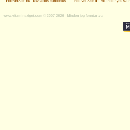
ForeverSlim.hu - kavitációs zsírbontás
Forever Skin IPL villanófényes szőr
www.vitaminsziget.com © 2007-2026 - Minden jog fenntartva