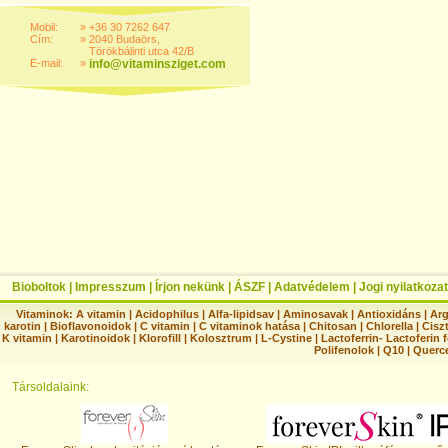
Mobil:
»
+36 30 7262 647
Cím:
»
2040 Budaörs,
Törökbálinti utca 42/B
E-mail:
»
info@vitaminsziget.com
Bioboltok
|
Impresszum
|
Írjon nekünk
|
ÁSZF
|
Adatvédelem
|
Jogi nyilatkozat
Vitaminok:
A vitamin
|
Acidophilus
|
Alfa-lipidsav
|
Aminosavak
|
Antioxidáns
|
Arg
karotin
|
Bioflavonoidok
|
C vitamin
|
C vitaminok hatása
|
Chitosan
|
Chlorella
|
Ciszt
K vitamin
|
Karotinoidok
|
Klorofill
|
Kolosztrum
|
L-Cystine
|
Lactoferrin- Lactoferin 
Polifenolok
|
Q10
|
Querc
Társoldalaink: