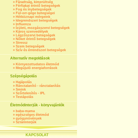
»
Fáradtság, kimerültség
»
Férfiakat érintő betegségek
»
Fog és ínybetegségek
»
Fül-orr-gége betegségei
»
Hétköznapi mérgeink
»
Idegrendszeri betegségek
»
Influenza
»
Ízületi, mozgásszervi betegségek
»
Káros szenvedélyek
»
Légzőszervi betegségek
»
Nőket érintő betegségek
»
Stressz
»
Szem betegségek
»
Szív és érrendszeri betegségek
Alternatív megoldások
»
Környezettudatos életmód
»
Megújuló energiaforrások
Szépségápolás
»
Hajápolás
»
Ránctalanító - ránctalanítás
»
Smink
»
Szőrtelenítés - IPL
»
Testápolás
Életmódinterjúk - könyvajánlók
»
baba-mama
»
egészséges életmód
»
gyógynövények
»
Sztárinterjúk
KAPCSOLAT