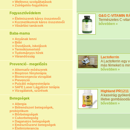
»
Wellness szolgáltatások
»
Zsírégetés-fogyókúra
Fogyasztóvédelem
G&G C-VITAMIN R
»
Élelmiszerek káros összetevői
Természetes C-vita
»
Kozmetikumok káros összetevői
bővebben »
»
Vásárlási tanácsok
Baba-mama
»
Anyának lenni
»
Bébi
»
Óvodások, iskolások
»
Termékismertető
»
Tudományos hírek
»
Várandósság
Lactoferrin
A Lactoferrin egy v
Prevenció - megelőzés
más fémeket is min
bővebben »
»
Alternatív módszerek
»
Bioptron fényterápia
»
Biorezonancia vizsgálat
»
Prevenció
»
Pulzáló mágnesterápia
»
SAFE Laser Lágylézer terápia
»
Vizsgálatok, szűrések
Highland PR1211 
A kasvirág gyökeré
Betegségek
illetve gombásodás
bővebben »
»
Allergia
»
Bélrendszeri betegségek,
probiotikum
»
Bőrbetegségek
»
Cukorbetegség
»
Daganatos betegségek
»
Emésztőszervi betegségek
»
Ételintolerancia