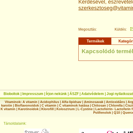
Kérdésével, észrevételé
szerkesztoseg@vitami
Megosztás:
Küldés:
Termékek
Kategór
Kapcsolódó termé
Bioboltok
|
Impresszum
|
Írjon nekünk
|
ÁSZF
|
Adatvédelem
|
Jogi nyilatkozat
Vitaminok:
A vitamin
|
Acidophilus
|
Alfa-lipidsav
|
Aminosavak
|
Antioxidáns
|
Arg
karotin
|
Bioflavonoidok
|
C vitamin
|
C vitaminok hatása
|
Chitosan
|
Chlorella
|
Ciszt
K vitamin
|
Karotinoidok
|
Klorofill
|
Kolosztrum
|
L-Cystine
|
Lactoferrin- Lactoferin 
Polifenolok
|
Q10
|
Querc
Társoldalaink: