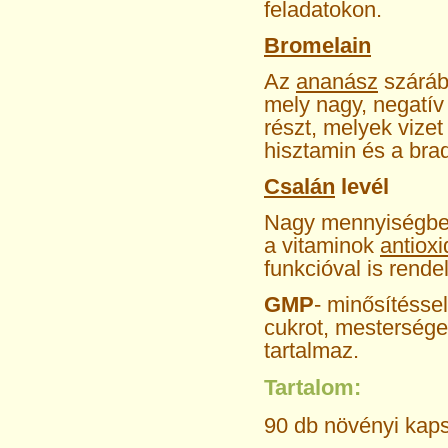
feladatokon.
Bromelain
Az
ananász
száráb
mely nagy, negatív
részt, melyek vize
hisztamin és a brad
Csalán
levél
Nagy mennyiségben 
a vitaminok
antiox
funkcióval is rende
GMP
- minősítésse
cukrot, mestersége
tartalmaz.
Tartalom:
90 db növényi kap