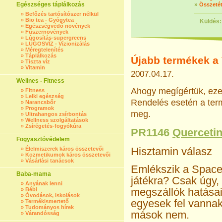
Egészséges táplálkozás
»
Összetét
»
Befőzés tartósítószer nélkül
»
Bio tea - Gyógytea
Küldés:
»
Egészségvédő növények
»
Fűszernövények
»
Lúgosítás-supergreens
»
LÚGOSVÍZ - Vízionizálás
»
Méregtelenítés
»
Táplálkozás
Újabb termékek a 
»
Tiszta víz
»
Vitamin
2007.04.17.
Wellnes - Fitness
Ahogy megígértük, ezen
»
Fitness
»
Lelki egészség
Rendelés esetén a term
»
Narancsbőr
»
Programok
meg.
»
Ultrahangos zsírbontás
»
Wellness szolgáltatások
»
Zsírégetés-fogyókúra
PR1146
Querceti
Fogyasztóvédelem
Hisztamin válasz
»
Élelmiszerek káros összetevői
»
Kozmetikumok káros összetevői
»
Vásárlási tanácsok
Emlékszik a Space
Baba-mama
játékra? Csak úgy, 
»
Anyának lenni
megszállók hatásai
»
Bébi
»
Óvodások, iskolások
egyesek fel vanna
»
Termékismertető
»
Tudományos hírek
mások nem.
»
Várandósság