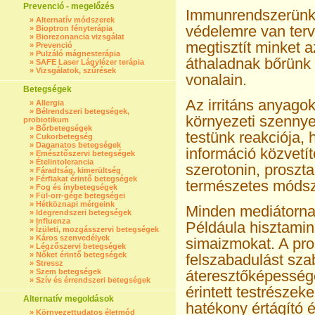
Prevenció - megelőzés
Immunrendszerünk 
»
Alternatív módszerek
védelemre van terv
»
Bioptron fényterápia
»
Biorezonancia vizsgálat
megtisztít minket 
»
Prevenció
»
Pulzáló mágnesterápia
áthaladnak bőrünk 
»
SAFE Laser Lágylézer terápia
»
Vizsgálatok, szűrések
vonalain.
Betegségek
Az irritáns anyagok
»
Allergia
»
Bélrendszeri betegségek,
környezeti szennye
probiotikum
»
Bőrbetegségek
testünk reakciója,
»
Cukorbetegség
»
Daganatos betegségek
információ közvetít
»
Emésztőszervi betegségek
»
Ételintolerancia
szerotonin, proszta
»
Fáradtság, kimerültség
»
Férfiakat érintő betegségek
természetes módsz
»
Fog és ínybetegségek
»
Fül-orr-gége betegségei
»
Hétköznapi mérgeink
Minden
mediátornak
»
Idegrendszeri betegségek
»
Influenza
Példáula hisztamin
»
Ízületi, mozgásszervi betegségek
»
Káros szenvedélyek
simaizmokat. A pro
»
Légzőszervi betegségek
»
Nőket érintő betegségek
felszabadulást sza
»
Stressz
»
Szem betegségek
áteresztőképességé
»
Szív és érrendszeri betegségek
érintett testrészeke
Alternatív megoldások
hatékony értágító é
»
Környezettudatos életmód