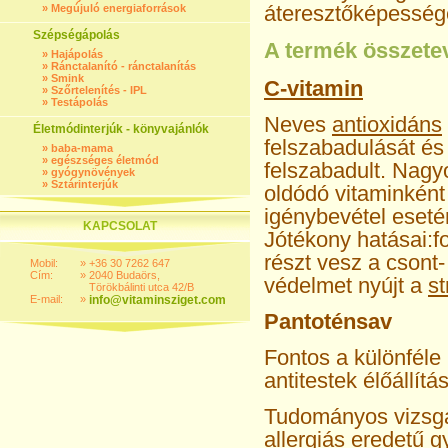
áteresztőképesség
»
Megújuló energiaforrások
Szépségápolás
A termék összetev
»
Hajápolás
»
Ránctalanító - ránctalanítás
»
Smink
C-vitamin
»
Szőrtelenítés - IPL
»
Testápolás
Neves
antioxidáns
Életmódinterjúk - könyvajánlók
felszabadulását és
»
baba-mama
»
egészséges életmód
felszabadult. Nagy
»
gyógynövények
»
Sztárinterjúk
oldódó vitaminként 
igénybevétel eseté
KAPCSOLAT
Jótékony hatásai:f
részt vesz a csont
Mobil:
»
+36 30 7262 647
Cím:
»
2040 Budaörs,
védelmet nyújt a
st
Törökbálinti utca 42/B
E-mail:
»
info@vitaminsziget.com
Pantoténsav
Fontos a különféle
antitestek élőállít
Tudományos vizsgál
allergiás eredetű 