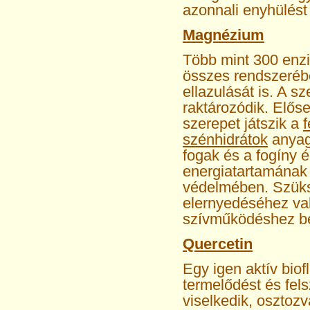
azonnali enyhülést
Magnézium
Több mint 300 enzi
összes rendszerébe
ellazulását is. A 
raktározódik. Elős
szerepet játszik a
f
szénhidrátok
anyagc
fogak és a fogíny 
energiatartamának 
védelmében. Szük
elernyedéséhez va
szívműködéshez bel
Quercetin
Egy igen aktív biof
termelődést és fels
viselkedik, osztoz