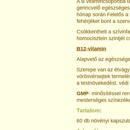
A B vitamincsoportba t
gerincvelő egészséges 
hónap során Felelős a 
fehérjéket bont a szer
Csökkentheti a szívinf
homocisztein szintjét 
B12-vitamin
Alapvető az egészsége
Szerepe van az étvágy
vörösvérsejtek termelé
a testnövekedést, védi
GMP
- minősítéssel re
mesterséges színezéket
Tartalom:
60 db növényi kapszul