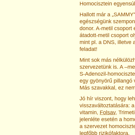
Homocisztein egyensú
Hallott már a „SAMMY”
egészségünk szempontj
donor. A-metil csoport
átadott-metil csoport 
mint pl. a DNS, illetve 
feladat!
Mint sok más nélkülözhe
szervezetünk is. A –m
S-Adenozil-homocisztei
egy gyönyörű pillangó 
Más szavakkal, ez nem 
Jó hír viszont, hogy le
visszaváltoztatására: 
vitamin,
Folsav
, Trimet
jelenléte esetén a hom
a szervezet homociszte
legfőbb rizikófaktora.