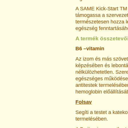
A SAME Kick-Start TM sp
támogassa a szervezete
természetesen hozza l
egészség fenntartásáh
A termék összetevői
B6 –vitamin
Az izom és más szövet
képzésében és lebontá
nélkülözhetetlen. Szer
egészséges működése 
antitestek termelésébe
hemoglobin előállításáb
Folsav
Segíti a testet a katek
termelésében.