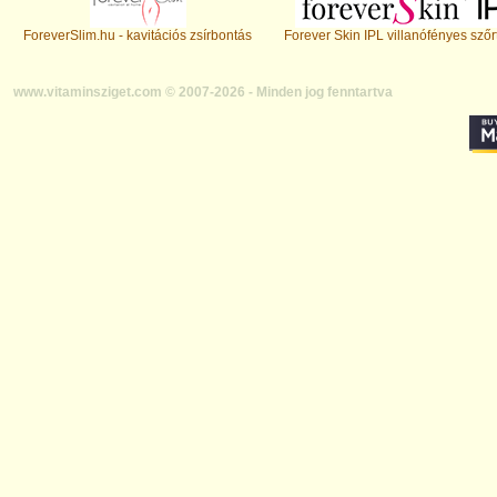
ForeverSlim.hu - kavitációs zsírbontás
Forever Skin IPL villanófényes szőr
www.vitaminsziget.com © 2007-2026 - Minden jog fenntartva