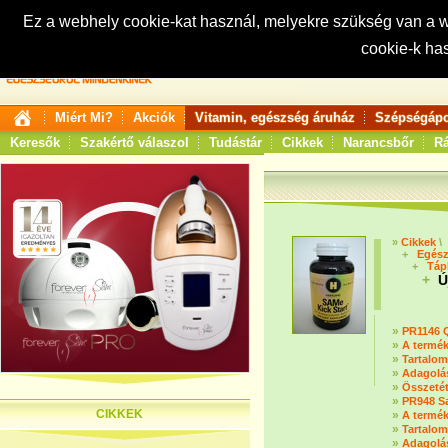
Ez a webhely cookie-kat használ, melyekre szükség van a
cookie-k ha
Keresés:
Miért Mi?
Akciók
Vitamin, egészség áruház
Szépségápo
Keresők
Szakértő válaszol
Tudástár
Cikkek
Narancsbőr
Rá
»
Cikkek
\
+
Egész
+
Táp
+
Új
»
PR1146 Q
»
A termék
»
Tartalom
»
Adagolá
»
Összetét
»
PR948 S
CIKKEK
»
A termék
»
Tartalom
»
Adagolá