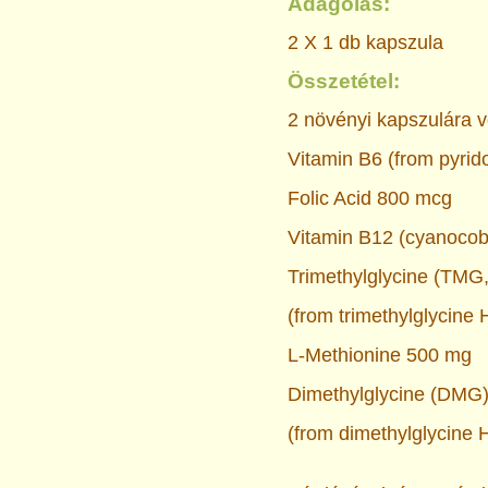
Adagolás:
2 X 1 db kapszula
Összetétel:
2 növényi kapszulára v
Vitamin B6 (from pyri
Folic Acid
800 mcg
Vitamin B12 (cyanocob
Trimethylglycine (TMG
(from trimethylglycine
L-Methionine
500 mg
Dimethylglycine (DMG
(from dimethylglycine 