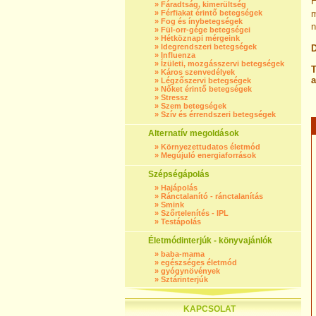
H
»
Fáradtság, kimerültség
»
Férfiakat érintő betegségek
m
»
Fog és ínybetegségek
n
»
Fül-orr-gége betegségei
»
Hétköznapi mérgeink
»
Idegrendszeri betegségek
D
»
Influenza
»
Ízületi, mozgásszervi betegségek
T
»
Káros szenvedélyek
a
»
Légzőszervi betegségek
»
Nőket érintő betegségek
»
Stressz
»
Szem betegségek
»
Szív és érrendszeri betegségek
Alternatív megoldások
»
Környezettudatos életmód
»
Megújuló energiaforrások
Szépségápolás
»
Hajápolás
»
Ránctalanító - ránctalanítás
»
Smink
»
Szőrtelenítés - IPL
»
Testápolás
Életmódinterjúk - könyvajánlók
»
baba-mama
»
egészséges életmód
»
gyógynövények
»
Sztárinterjúk
KAPCSOLAT