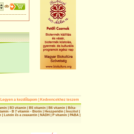
db
Legyen a kezdőlapom
|
Kedvencekhez teszem
tamin
|
B3 vitamin
|
B5 vitamin
|
B6 vitamin
|
Béta-
tamin - B 7 vitamin - Biotin
|
Heszperidin
|
Inozitol
|
n
|
Lutein és a zeaxantin
|
NADH
|
P vitamin
|
PABA
|