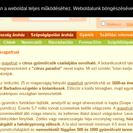
Bejelentkezés:
R
an a weboldal teljes működéséhez. Weboldalunk böngészésével 
Keresés:
Emlékezz
Elfel
észség áruház
Szépségápolási áruház
Gyártók
Szállítási informá
Cikkek
Narancsbőr
Ránctalanítás
ForeverSlim
SzépítőGépek
Grapefruit
A
grapefruit
a
citrus gyümölcsök családjába sorolható.
A botanikusoktól lati
megnevezésként a
“citrus paradisi”
nevet kapta. Mi ezt szintén “Isten kertj
ekintjük.
z örökzöld, 25 m magasságig felnyúló
grapefruit
gyümölcsfát az
1600-as év
el
Barbados-szigetén a botanikusok
. Először a karibi térségben, majd egyre
zubtrópusi országban termesztették.
 gyümölcs fürtökben fejlődik, amelyről az angol elnevezését is kapta (Grape = 
yümölcs). Évente 5-7 millió tonnát szüretelnek belőle világszerte. A
grapefruit
ziromlevélből álló virága intenzív, és kellemes illatot áraszt virágzáskor. Leve
ötétzölden fénylőek. Zöldes vagy narancssárgás héja viszonylag vastag,
hús
árgától a halványpirosig változik.
A fa első termését minimum 4-5 éves ko
yümölcsfafajtától és
nemesítéstől függően 500 és 1000 gyümölcsöt terem