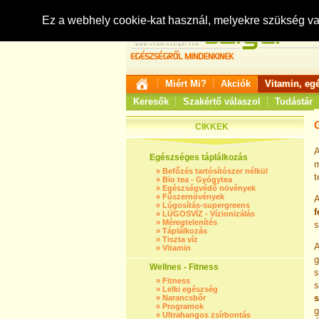
Ez a webhely cookie-kat használ, melyekre szükség v
Miért Mi?
Akciók
Vitamin, eg
Keresők
Szakértő válaszol
Tudástár
CIKKEK
Egészséges táplálkozás
»
Befőzés tartósítószer nélkül
t
»
Bio tea - Gyógytea
»
Egészségvédő növények
»
Fűszernövények
A
»
Lúgosítás-supergreens
f
»
LÚGOSVÍZ - Vízionizálás
»
Méregtelenítés
s
»
Táplálkozás
»
Tiszta víz
A
»
Vitamin
g
Wellnes - Fitness
s
»
Fitness
s
»
Lelki egészség
s
»
Narancsbőr
»
Programok
g
»
Ultrahangos zsírbontás