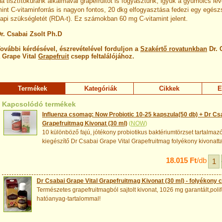
a tisztítókúránk alkalmával grapefruitot is fogyasztunk, igyuk a gyümölcs lev
int C-vitaminforrás is nagyon fontos, 20 dkg elfogyasztása fedezi egy egész
api szükségletét (RDA-t). Ez számokban 60 mg C-vitamint jelent.
r. Csabai Zsolt Ph.D
ovábbi kérdésével, észrevételével forduljon a
Szakértő rovatunkban
Dr. 
 Grape Vital
Grapefruit
csepp feltalálójához.
Termékek
Kategóriák
Cikkek
E
Kapcsolódó termékek
Influenza csomag: Now Probiotic 10-25 kapszula(50 db) + Dr Cs
Grapefruitmag Kivonat (30 ml)
(
NOW
)
10 különböző fajú, jótékony probiotikus baktériumtörzset tartalmaz
kiegészítő Dr Csabai Grape Vital Grapefruitmag folyékony kivonatta
18.015 Ft
/db
Dr Csabai Grape Vital Grapefruitmag Kivonat (30 ml) - folyékony 
Természetes grapefruitmagból sajtolt kivonat, 1026 mg garantált,poli
hatóanyag-tartalommal!