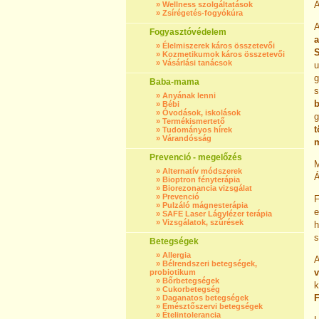
Á
»
Wellness szolgáltatások
»
Zsírégetés-fogyókúra
Fogyasztóvédelem
a
»
Élelmiszerek káros összetevői
S
»
Kozmetikumok káros összetevői
»
Vásárlási tanácsok
u
g
Baba-mama
s
»
Anyának lenni
b
»
Bébi
»
Óvodások, iskolások
»
Termékismertető
t
»
Tudományos hírek
»
Várandósság
Prevenció - megelőzés
M
»
Alternatív módszerek
Á
»
Bioptron fényterápia
»
Biorezonancia vizsgálat
»
Prevenció
F
»
Pulzáló mágnesterápia
e
»
SAFE Laser Lágylézer terápia
»
Vizsgálatok, szűrések
h
s
Betegségek
»
Allergia
»
Bélrendszeri betegségek,
v
probiotikum
»
Bőrbetegségek
k
»
Cukorbetegség
F
»
Daganatos betegségek
»
Emésztőszervi betegségek
»
Ételintolerancia