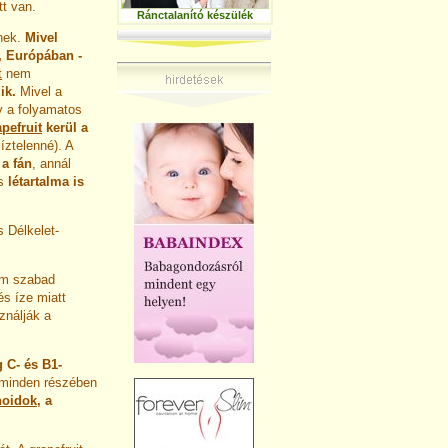
t van.
Ránctalanító készülék
lnek.
M
ivel
, Európában -
t
nem
lik.
Mivel a
y a folyamatos
pefruit
kerül a
íztelenné). A
a fán
, annál
is
létartalma is
 Délkelet-
sem szabad
és íze miatt
ználják a
 C- és B1-
 minden részében
noidok
, a