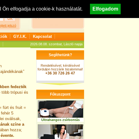
egisztráció
Nézzen körül áruházunkban!
Ön elfogadja a cookie-k használatát.
Elfogadom
A kosár jelenleg üres
ejtett jelszó
ciók
GY.I.K.
Kapcsolat
2026.08.08. szombat, László napja
Segíthetünk?
n
Rendelésével, kérdésével
forduljon hozzánk bizalommal!
e ajándékának”
+36 30 726 26 47
ekben fedezték
 több trópusi és
Fókuszpont
fürt és fruit =
fehér 5
lei oválisak,
Ultrahangos zsírbontás
ának színe a
rában hozza;
 évente.