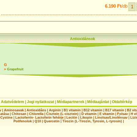
6.190 Ft
/db
Antioxidánsok
G
»
Grapefruit
|
Adatvédelem
|
Jogi nyilatkozat
|
Médiapartnerek
|
Médiaajánlat
|
Oldaltérkép
v
|
Aminosavak
|
Antioxidáns
|
Arginin
|
B1 vitamin
|
B12 vitamin
|
B17 vitamin
|
B2 vi
hatása
|
Chitosan
|
Chlorella
|
Cisztein (L-cisztein)
|
D vitamin
|
E vitamin
|
Folsav
|
H vi
-Cystine
|
Lactoferrin- Lactoferin fehérje
|
Lecitin
|
Likopin
|
Linolsav/Linolénsav
|
Lizi
Polifenolok
|
Q10
|
Quercetin
|
Tirozin (L-Tirozin, Tyrosin, L-tyrosin)
|