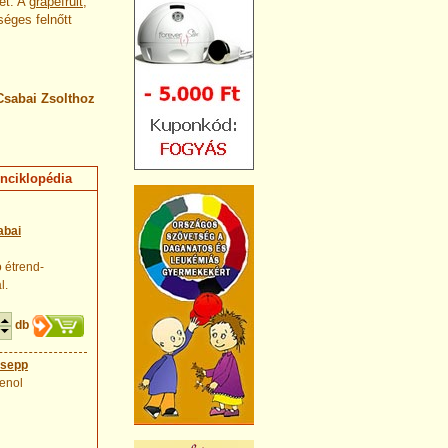
ét. A
grapefruit
,
séges felnőtt
Csabai Zsolthoz
nciklopédia
abai
ó étrend-
l.
db
csepp
fenol