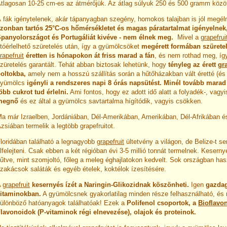
tlagosan 10-25 cm-es az átmérőjük. Az átlag súlyuk 250 és 500 gramm közöt
A
fák igénytelenek, akár tápanyagban szegény, homokos talajban is jól megé
zonban tartós 25°C-os hőmérsékletet és magas páratartalmat igényelnek
panyolországot és Portugáliát kivéve - nem élnek meg.
Mivel a
grapefrui
tóérlelhető szüretelés után, így a gyümölcsöket
megérett formában szürete
rapefruit
éretten is hónapokon át friss marad a fán
, és nem rothad meg, íg
züretelés garantált. Tehát abban biztosak lehetünk, hogy
tényleg az érett
gra
oltokba,
amely nem a hosszú szállítás során a hűtőházakban vált éretté (és 
gyümölcs
igényli a rendszeres napi 8 órás napsütést. Minél
tovább marad 
öbb cukrot tud érlelni.
Ami fontos, hogy ez adott idő alatt a folyadék-, vagy
megnő
és ez által
a gyümölcs savtartalma hígítódik, vagyis csökken.
a már Izraelben, Jordániában, Dél-Amerikában, Amerikában, Dél-Afrikában és
zsiában termelik a legtöbb grapefruitot.
loridában található a legnagyobb
grapefruit
ültetvény a világon, de Belize-t 
lfelejteni. Csak ebben a két régióban évi 3-5 millió tonnát termelnek. Keserny
űtve, mint szomjoltó, főleg a meleg éghajlatokon kedvelt. Sok országban has
zakácsok saláták és egyéb ételek, koktélok ízesítésére.
A
grapefruit
kesernyés ízét a Naringin-Glikozidnak köszönheti.
Igen
gazdag
itaminokban.
A gyümölcsnek gyakorlatilag minden része felhasználható, és
ülönböző hatóanyagok találhatóak! Ezek a
Polifenol csoportok, a
Bioflavo
lavonoidok (P-vitaminok régi elnevezése), olajok és proteinok.