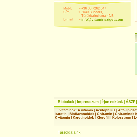
Mobil:
»
+36 30 7262 647
Cím:
»
2040 Budaörs,
Törökbálinti utca 42/B
E-mail:
»
info@vitaminsziget.com
Bioboltok
|
Impresszum
|
Írjon nekünk
|
ÁSZF
Vitaminok:
A vitamin
|
Acidophilus
|
Alfa-lipidsa
karotin
|
Bioflavonoidok
|
C vitamin
|
C vitaminok 
K vitamin
|
Karotinoidok
|
Klorofill
|
Kolosztrum
|
L
Társoldalaink: