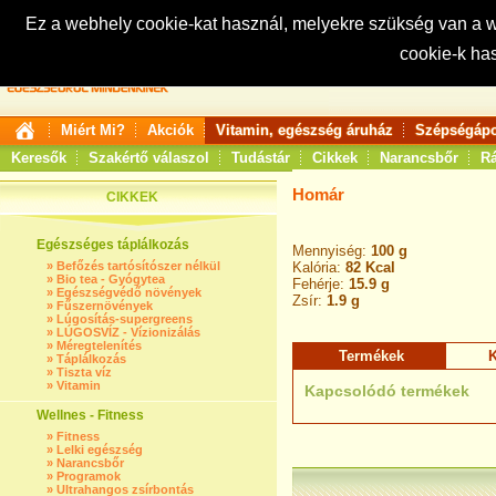
Ez a webhely cookie-kat használ, melyekre szükség van a
cookie-k ha
Keresés:
Miért Mi?
Akciók
Vitamin, egészség áruház
Szépségápo
Keresők
Szakértő válaszol
Tudástár
Cikkek
Narancsbőr
Rá
Homár
CIKKEK
Egészséges táplálkozás
Mennyiség:
100 g
»
Befőzés tartósítószer nélkül
Kalória:
82 Kcal
»
Bio tea - Gyógytea
Fehérje:
15.9 g
»
Egészségvédő növények
Zsír:
1.9 g
»
Fűszernövények
»
Lúgosítás-supergreens
»
LÚGOSVÍZ - Vízionizálás
»
Méregtelenítés
Termékek
K
»
Táplálkozás
»
Tiszta víz
»
Vitamin
Kapcsolódó termékek
Wellnes - Fitness
»
Fitness
»
Lelki egészség
»
Narancsbőr
»
Programok
»
Ultrahangos zsírbontás