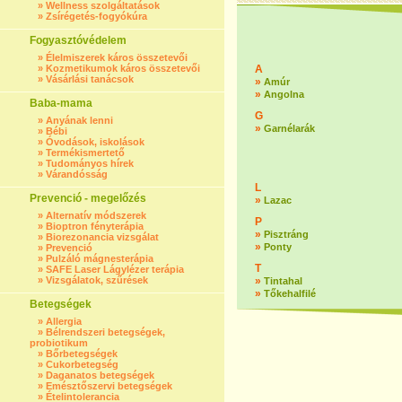
»
Wellness szolgáltatások
»
Zsírégetés-fogyókúra
Fogyasztóvédelem
»
Élelmiszerek káros összetevői
»
Kozmetikumok káros összetevői
A
»
Vásárlási tanácsok
»
Amúr
»
Angolna
Baba-mama
G
»
Anyának lenni
»
Garnélarák
»
Bébi
»
Óvodások, iskolások
»
Termékismertető
»
Tudományos hírek
»
Várandósság
L
Prevenció - megelőzés
»
Lazac
»
Alternatív módszerek
P
»
Bioptron fényterápia
»
Pisztráng
»
Biorezonancia vizsgálat
»
Ponty
»
Prevenció
»
Pulzáló mágnesterápia
T
»
SAFE Laser Lágylézer terápia
»
Vizsgálatok, szűrések
»
Tintahal
»
Tőkehalfilé
Betegségek
»
Allergia
»
Bélrendszeri betegségek,
probiotikum
»
Bőrbetegségek
»
Cukorbetegség
»
Daganatos betegségek
»
Emésztőszervi betegségek
»
Ételintolerancia