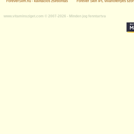
ForeverSlim.hu - kavitációs zsírbontás
Forever Skin IPL villanófényes szőr
www.vitaminsziget.com © 2007-2026 - Minden jog fenntartva