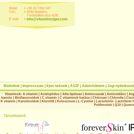
Mobil:
»
+36 30 7262 647
Cím:
»
2040 Budaörs,
Törökbálinti utca 42/B
E-mail:
»
info@vitaminsziget.com
Bioboltok
|
Impresszum
|
Írjon nekünk
|
ÁSZF
|
Adatvédelem
|
Jogi nyilatkozat
Vitaminok:
A vitamin
|
Acidophilus
|
Alfa-lipidsav
|
Aminosavak
|
Antioxidáns
|
Arg
karotin
|
Bioflavonoidok
|
C vitamin
|
C vitaminok hatása
|
Chitosan
|
Chlorella
|
Ciszt
K vitamin
|
Karotinoidok
|
Klorofill
|
Kolosztrum
|
L-Cystine
|
Lactoferrin- Lactoferin 
Polifenolok
|
Q10
|
Querc
Társoldalaink: