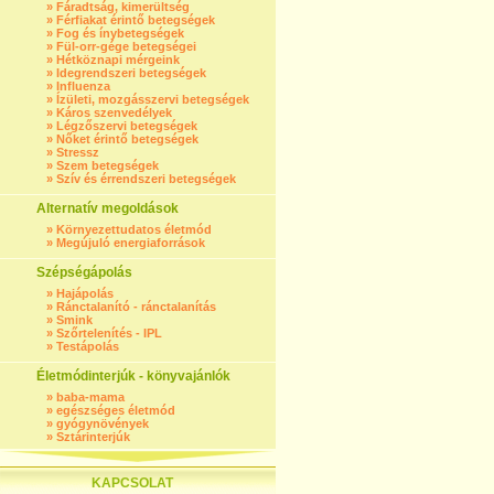
»
Fáradtság, kimerültség
»
Férfiakat érintő betegségek
»
Fog és ínybetegségek
»
Fül-orr-gége betegségei
»
Hétköznapi mérgeink
»
Idegrendszeri betegségek
»
Influenza
»
Ízületi, mozgásszervi betegségek
»
Káros szenvedélyek
»
Légzőszervi betegségek
»
Nőket érintő betegségek
»
Stressz
»
Szem betegségek
»
Szív és érrendszeri betegségek
Alternatív megoldások
»
Környezettudatos életmód
»
Megújuló energiaforrások
Szépségápolás
»
Hajápolás
»
Ránctalanító - ránctalanítás
»
Smink
»
Szőrtelenítés - IPL
»
Testápolás
Életmódinterjúk - könyvajánlók
»
baba-mama
»
egészséges életmód
»
gyógynövények
»
Sztárinterjúk
KAPCSOLAT