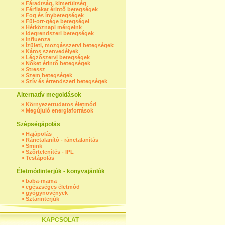
»
Fáradtság, kimerültség
»
Férfiakat érintő betegségek
»
Fog és ínybetegségek
»
Fül-orr-gége betegségei
»
Hétköznapi mérgeink
»
Idegrendszeri betegségek
»
Influenza
»
Ízületi, mozgásszervi betegségek
»
Káros szenvedélyek
»
Légzőszervi betegségek
»
Nőket érintő betegségek
»
Stressz
»
Szem betegségek
»
Szív és érrendszeri betegségek
Alternatív megoldások
»
Környezettudatos életmód
»
Megújuló energiaforrások
Szépségápolás
»
Hajápolás
»
Ránctalanító - ránctalanítás
»
Smink
»
Szőrtelenítés - IPL
»
Testápolás
Életmódinterjúk - könyvajánlók
»
baba-mama
»
egészséges életmód
»
gyógynövények
»
Sztárinterjúk
KAPCSOLAT