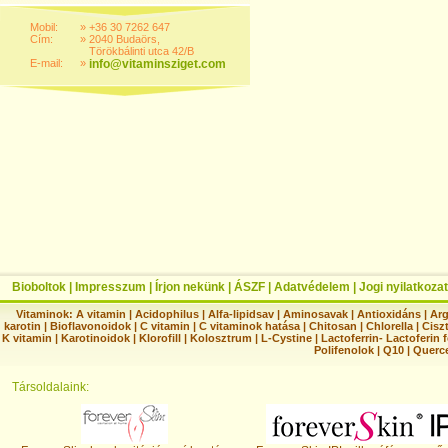
Mobil:
»
+36 30 7262 647
Cím:
»
2040 Budaörs,
Törökbálinti utca 42/B
E-mail:
»
info@vitaminsziget.com
Bioboltok
|
Impresszum
|
Írjon nekünk
|
ÁSZF
|
Adatvédelem
|
Jogi nyilatkozat
Vitaminok:
A vitamin
|
Acidophilus
|
Alfa-lipidsav
|
Aminosavak
|
Antioxidáns
|
Arg
karotin
|
Bioflavonoidok
|
C vitamin
|
C vitaminok hatása
|
Chitosan
|
Chlorella
|
Ciszt
K vitamin
|
Karotinoidok
|
Klorofill
|
Kolosztrum
|
L-Cystine
|
Lactoferrin- Lactoferin 
Polifenolok
|
Q10
|
Querc
Társoldalaink: