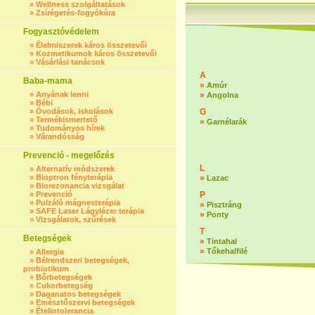
»
Wellness szolgáltatások
»
Zsírégetés-fogyókúra
Fogyasztóvédelem
»
Élelmiszerek káros összetevői
»
Kozmetikumok káros összetevői
»
Vásárlási tanácsok
A
Baba-mama
»
Amúr
»
Anyának lenni
»
Angolna
»
Bébi
»
Óvodások, iskolások
G
»
Termékismertető
»
Garnélarák
»
Tudományos hírek
»
Várandósság
Prevenció - megelőzés
L
»
Alternatív módszerek
»
Bioptron fényterápia
»
Lazac
»
Biorezonancia vizsgálat
»
Prevenció
P
»
Pulzáló mágnesterápia
»
Pisztráng
»
SAFE Laser Lágylézer terápia
»
Ponty
»
Vizsgálatok, szűrések
T
Betegségek
»
Tintahal
»
Tőkehalfilé
»
Allergia
»
Bélrendszeri betegségek,
probiotikum
»
Bőrbetegségek
»
Cukorbetegség
»
Daganatos betegségek
»
Emésztőszervi betegségek
»
Ételintolerancia