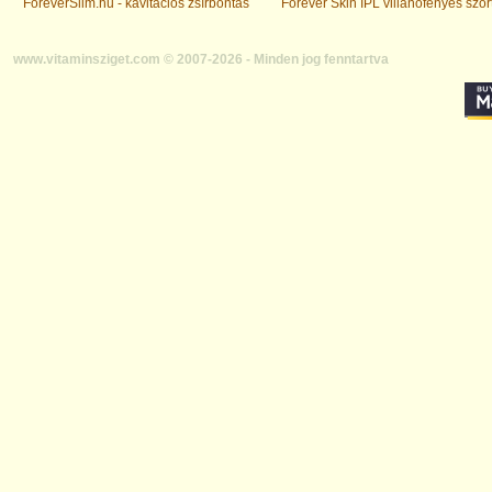
ForeverSlim.hu - kavitációs zsírbontás
Forever Skin IPL villanófényes szőr
www.vitaminsziget.com © 2007-2026 - Minden jog fenntartva