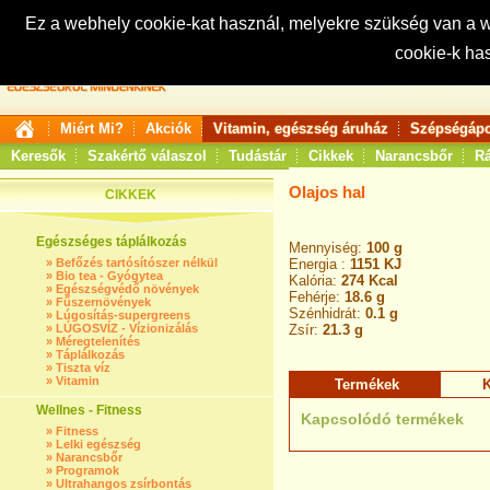
Ez a webhely cookie-kat használ, melyekre szükség van a
cookie-k ha
Keresés:
Miért Mi?
Akciók
Vitamin, egészség áruház
Szépségápo
Keresők
Szakértő válaszol
Tudástár
Cikkek
Narancsbőr
Rá
Olajos hal
CIKKEK
Egészséges táplálkozás
Mennyiség:
100 g
»
Befőzés tartósítószer nélkül
Energia :
1151 KJ
»
Bio tea - Gyógytea
Kalória:
274 Kcal
»
Egészségvédő növények
Fehérje:
18.6 g
»
Fűszernövények
Szénhidrát:
0.1 g
»
Lúgosítás-supergreens
»
LÚGOSVÍZ - Vízionizálás
Zsír:
21.3 g
»
Méregtelenítés
»
Táplálkozás
»
Tiszta víz
»
Vitamin
Termékek
K
Wellnes - Fitness
Kapcsolódó termékek
»
Fitness
»
Lelki egészség
»
Narancsbőr
»
Programok
»
Ultrahangos zsírbontás