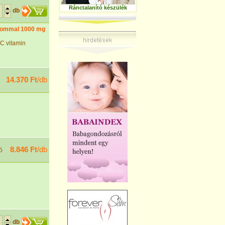
Ránctalanító készülék
db
alommal 1000 mg
C vitamin
14.370 Ft
/db
8.846 Ft
/db
ó
db