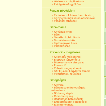
»
Wellness szolgáltatások
»
Zsírégetés-fogyókúra
Fogyasztóvédelem
»
Élelmiszerek káros összetevői
»
Kozmetikumok káros összetevői
»
Vásárlási tanácsok
Baba-mama
»
Anyának lenni
»
Bébi
»
Óvodások, iskolások
»
Termékismertető
»
Tudományos hírek
»
Várandósság
Prevenció - megelőzés
»
Alternatív módszerek
»
Bioptron fényterápia
»
Biorezonancia vizsgálat
»
Prevenció
»
Pulzáló mágnesterápia
»
SAFE Laser Lágylézer terápia
»
Vizsgálatok, szűrések
Betegségek
»
Allergia
»
Bélrendszeri betegségek,
probiotikum
»
Bőrbetegségek
»
Cukorbetegség
»
Daganatos betegségek
»
Emésztőszervi betegségek
»
Ételintolerancia