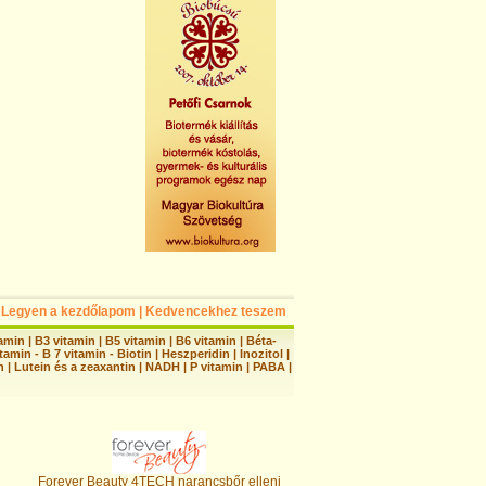
Legyen a kezdőlapom
|
Kedvencekhez teszem
tamin
|
B3 vitamin
|
B5 vitamin
|
B6 vitamin
|
Béta-
tamin - B 7 vitamin - Biotin
|
Heszperidin
|
Inozitol
|
n
|
Lutein és a zeaxantin
|
NADH
|
P vitamin
|
PABA
|
Forever Beauty 4TECH narancsbőr elleni