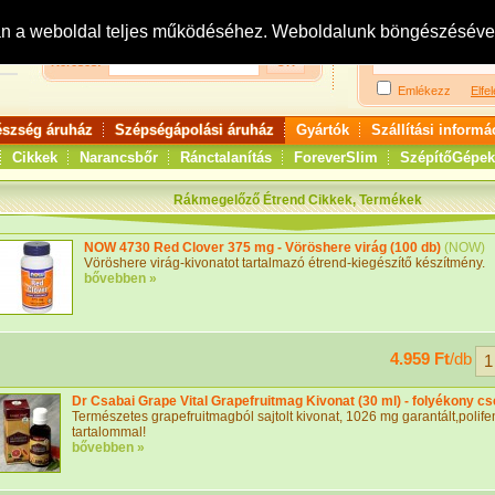
Bejelentkezés:
R
an a weboldal teljes működéséhez. Weboldalunk böngészésével 
Keresés:
Emlékezz
Elfel
észség áruház
Szépségápolási áruház
Gyártók
Szállítási informá
Cikkek
Narancsbőr
Ránctalanítás
ForeverSlim
SzépítőGépek
Rákmegelőző Étrend Cikkek, Termékek
NOW 4730 Red Clover 375 mg - Vöröshere virág (100 db)
(
NOW
)
Vöröshere virág-kivonatot tartalmazó étrend-kiegészítő készítmény.
bővebben »
4.959 Ft
/db
Dr Csabai Grape Vital Grapefruitmag Kivonat (30 ml) - folyékony c
Természetes grapefruitmagból sajtolt kivonat, 1026 mg garantált,polif
tartalommal!
bővebben »