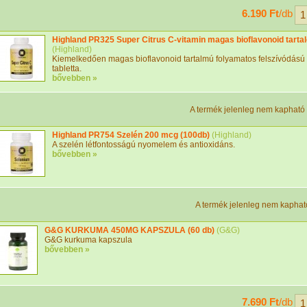
6.190 Ft
/db
Highland PR325 Super Citrus C-vitamin magas bioflavonoid tart
(
Highland
)
Kiemelkedően magas bioflavonoid tartalmú folyamatos felszívódású 
tabletta.
bővebben »
A termék jelenleg nem kapható
Highland PR754 Szelén 200 mcg (100db)
(
Highland
)
A szelén létfontosságú nyomelem és antioxidáns.
bővebben »
A termék jelenleg nem kaphat
G&G KURKUMA 450MG KAPSZULA (60 db)
(
G&G
)
G&G kurkuma kapszula
bővebben »
7.690 Ft
/db