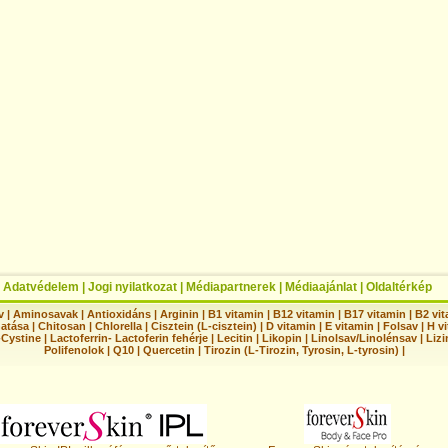
|
Adatvédelem
|
Jogi nyilatkozat
|
Médiapartnerek
|
Médiaajánlat
|
Oldaltérkép
v
|
Aminosavak
|
Antioxidáns
|
Arginin
|
B1 vitamin
|
B12 vitamin
|
B17 vitamin
|
B2 vi
hatása
|
Chitosan
|
Chlorella
|
Cisztein (L-cisztein)
|
D vitamin
|
E vitamin
|
Folsav
|
H vi
-Cystine
|
Lactoferrin- Lactoferin fehérje
|
Lecitin
|
Likopin
|
Linolsav/Linolénsav
|
Lizi
Polifenolok
|
Q10
|
Quercetin
|
Tirozin (L-Tirozin, Tyrosin, L-tyrosin)
|