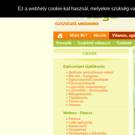
Ez a webhely cookie-kat használ, melyekre szükség v
Miért Mi?
Akciók
Vitamin, eg
Keresők
Szakértő válaszol
Tudástár
CIKKEK
Egészséges táplálkozás
»
Befőzés tartósítószer nélkül
»
Bio tea - Gyógytea
»
Egészségvédő növények
»
Fűszernövények
»
Lúgosítás-supergreens
»
LÚGOSVÍZ - Vízionizálás
»
Méregtelenítés
»
Táplálkozás
»
Tiszta víz
»
Vitamin
Wellnes - Fitness
»
Fitness
»
Lelki egészség
»
Narancsbőr
»
Programok
»
Ultrahangos zsírbontás