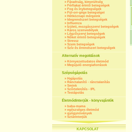
»
Fáradtság, kimerültség
»
Férfiakat érintő betegségek
»
Fog és ínybetegségek
»
Fül-orr-gége betegségei
»
Hétköznapi mérgeink
»
Idegrendszeri betegségek
»
Influenza
»
Ízületi, mozgásszervi betegségek
»
Káros szenvedélyek
»
Légzőszervi betegségek
»
Nőket érintő betegségek
»
Stressz
»
Szem betegségek
»
Szív és érrendszeri betegségek
Alternatív megoldások
»
Környezettudatos életmód
»
Megújuló energiaforrások
Szépségápolás
»
Hajápolás
»
Ránctalanító - ránctalanítás
»
Smink
»
Szőrtelenítés - IPL
»
Testápolás
Életmódinterjúk - könyvajánlók
»
baba-mama
»
egészséges életmód
»
gyógynövények
»
Sztárinterjúk
KAPCSOLAT