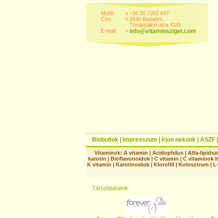
Mobil:
»
+36 30 7262 647
Cím:
»
2040 Budaörs,
Törökbálinti utca 42/B
E-mail:
»
info@vitaminsziget.com
Bioboltok
|
Impresszum
|
Írjon nekünk
|
ÁSZF
Vitaminok:
A vitamin
|
Acidophilus
|
Alfa-lipidsa
karotin
|
Bioflavonoidok
|
C vitamin
|
C vitaminok 
K vitamin
|
Karotinoidok
|
Klorofill
|
Kolosztrum
|
L
Társoldalaink: