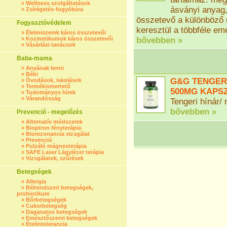
»
Wellness szolgáltatások
ásványi anyag,
»
Zsírégetés-fogyókúra
összetevő a különböző 
Fogyasztóvédelem
keresztül a többféle e
»
Élelmiszerek káros összetevői
»
Kozmetikumok káros összetevői
bővebben »
»
Vásárlási tanácsok
Baba-mama
»
Anyának lenni
»
Bébi
G&G TENGERI
»
Óvodások, iskolások
»
Termékismertető
500MG KAPSZ
»
Tudományos hírek
»
Várandósság
Tengeri hínár/
bővebben »
Prevenció - megelőzés
»
Alternatív módszerek
»
Bioptron fényterápia
»
Biorezonancia vizsgálat
»
Prevenció
»
Pulzáló mágnesterápia
»
SAFE Laser Lágylézer terápia
»
Vizsgálatok, szűrések
Betegségek
»
Allergia
»
Bélrendszeri betegségek,
probiotikum
»
Bőrbetegségek
»
Cukorbetegség
»
Daganatos betegségek
»
Emésztőszervi betegségek
»
Ételintolerancia