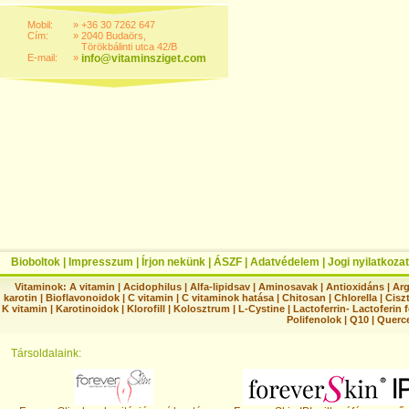
Mobil:
»
+36 30 7262 647
Cím:
»
2040 Budaörs,
Törökbálinti utca 42/B
E-mail:
»
info@vitaminsziget.com
Bioboltok
|
Impresszum
|
Írjon nekünk
|
ÁSZF
|
Adatvédelem
|
Jogi nyilatkozat
Vitaminok:
A vitamin
|
Acidophilus
|
Alfa-lipidsav
|
Aminosavak
|
Antioxidáns
|
Arg
karotin
|
Bioflavonoidok
|
C vitamin
|
C vitaminok hatása
|
Chitosan
|
Chlorella
|
Ciszt
K vitamin
|
Karotinoidok
|
Klorofill
|
Kolosztrum
|
L-Cystine
|
Lactoferrin- Lactoferin 
Polifenolok
|
Q10
|
Querc
Társoldalaink: