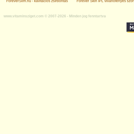
ForeverSlim.hu - kavitációs zsírbontás
Forever Skin IPL villanófényes szőr
www.vitaminsziget.com © 2007-2026 - Minden jog fenntartva