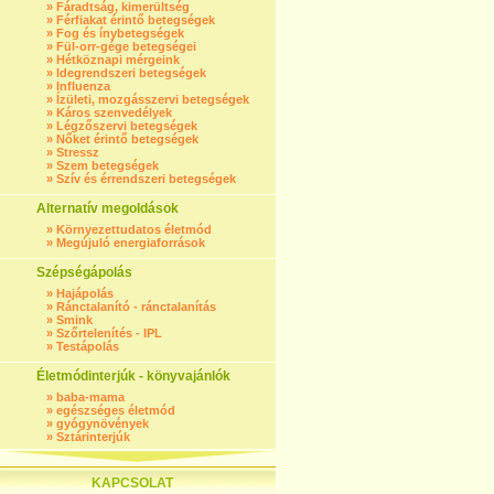
»
Fáradtság, kimerültség
»
Férfiakat érintő betegségek
»
Fog és ínybetegségek
»
Fül-orr-gége betegségei
»
Hétköznapi mérgeink
»
Idegrendszeri betegségek
»
Influenza
»
Ízületi, mozgásszervi betegségek
»
Káros szenvedélyek
»
Légzőszervi betegségek
»
Nőket érintő betegségek
»
Stressz
»
Szem betegségek
»
Szív és érrendszeri betegségek
Alternatív megoldások
»
Környezettudatos életmód
»
Megújuló energiaforrások
Szépségápolás
»
Hajápolás
»
Ránctalanító - ránctalanítás
»
Smink
»
Szőrtelenítés - IPL
»
Testápolás
Életmódinterjúk - könyvajánlók
»
baba-mama
»
egészséges életmód
»
gyógynövények
»
Sztárinterjúk
KAPCSOLAT