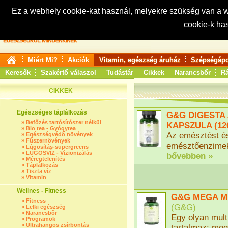
Ez a webhely cookie-kat használ, melyekre szükség van a
cookie-k ha
Keresés:
Miért Mi?
Akciók
Vitamin, egészség áruház
Szépségápo
Keresők
Szakértő válaszol
Tudástár
Cikkek
Narancsbőr
Rá
CIKKEK
Egészséges táplálkozás
G&G DIGESTA
»
Befőzés tartósítószer nélkül
KAPSZULA (120
»
Bio tea - Gyógytea
Az emésztést és
»
Egészségvédő növények
»
Fűszernövények
emésztőenzimek
»
Lúgosítás-supergreens
»
LÚGOSVÍZ - Vízionizálás
bővebben »
»
Méregtelenítés
»
Táplálkozás
»
Tiszta víz
»
Vitamin
Wellnes - Fitness
G&G MEGA MU
»
Fitness
(
G&G
)
»
Lelki egészség
»
Narancsbőr
Egy olyan mult
»
Programok
»
Ultrahangos zsírbontás
tartalmaz: meg