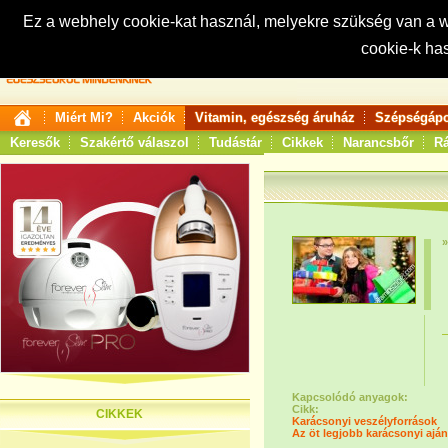
Ez a webhely cookie-kat használ, melyekre szükség van a
cookie-k ha
Keresés:
Miért Mi?
Akciók
Vitamin, egészség áruház
Szépségápo
Keresők
Szakértő válaszol
Tudástár
Cikkek
Narancsbőr
Rá
Kapcsolódó anyagok:
Cikk:
CIKKEK
Karácsonyi veszélyforrások
Az öt legjobb karácsonyi ajá