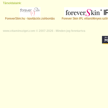
Társoldalaink:
ForeverSlim.hu - kavitációs zsírbontás
Forever Skin IPL villanófényes szőr
www.vitaminsziget.com © 2007-2026 - Minden jog fenntartva