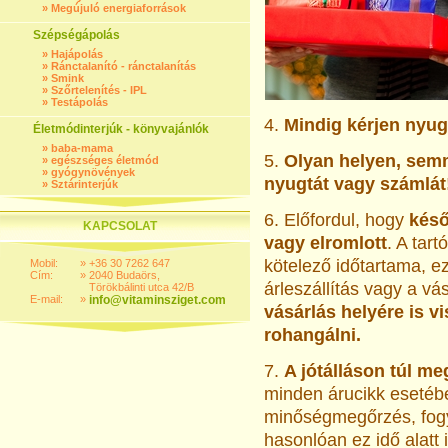
»
Megújuló energiaforrások
Szépségápolás
»
Hajápolás
»
Ránctalanító - ránctalanítás
»
Smink
»
Szőrtelenítés - IPL
»
Testápolás
4.
Mindig kérjen nyug
Életmódinterjúk - könyvajánlók
»
baba-mama
5.
Olyan helyen, sem
»
egészséges életmód
»
gyógynövények
nyugtát vagy számlát
»
Sztárinterjúk
6. Előfordul, hogy
késő
KAPCSOLAT
vagy elromlott
. A tart
kötelező időtartama, ez
Mobil:
»
+36 30 7262 647
Cím:
»
2040 Budaörs,
árleszállítás vagy a vás
Törökbálinti utca 42/B
E-mail:
»
info@vitaminsziget.com
vásárlás helyére is v
rohangálni.
7.
A jótálláson túl me
minden árucikk esetében
minőségmegőrzés, fogya
hasonlóan ez idő alatt i