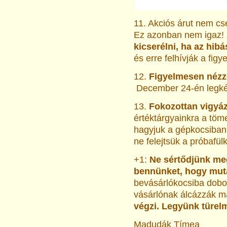
11. Akciós árut nem cse
Ez azonban nem igaz!
kicserélni, ha az hib
és erre felhívják a figy
12.
Figyelmesen nézze
December 24-én legkés
13.
Fokozottan vigyá
értéktárgyainkra a töm
hagyjuk a gépkocsiban é
ne felejtsük a próbafül
+1:
Ne sértődjünk meg
bennünket, hogy mut
bevásárlókocsiba dobott
vásárlónak álcázzák m
végzi. Legyünk türe
Madudák Tímea