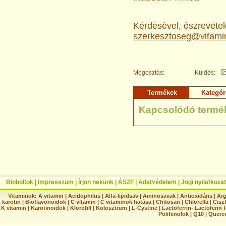
Kérdésével, észrevételé
szerkesztoseg@vitami
Megosztás:
Küldés:
Termékek
Kategór
Kapcsolódó termé
Bioboltok
|
Impresszum
|
Írjon nekünk
|
ÁSZF
|
Adatvédelem
|
Jogi nyilatkozat
Vitaminok:
A vitamin
|
Acidophilus
|
Alfa-lipidsav
|
Aminosavak
|
Antioxidáns
|
Arg
karotin
|
Bioflavonoidok
|
C vitamin
|
C vitaminok hatása
|
Chitosan
|
Chlorella
|
Ciszt
K vitamin
|
Karotinoidok
|
Klorofill
|
Kolosztrum
|
L-Cystine
|
Lactoferrin- Lactoferin 
Polifenolok
|
Q10
|
Querc