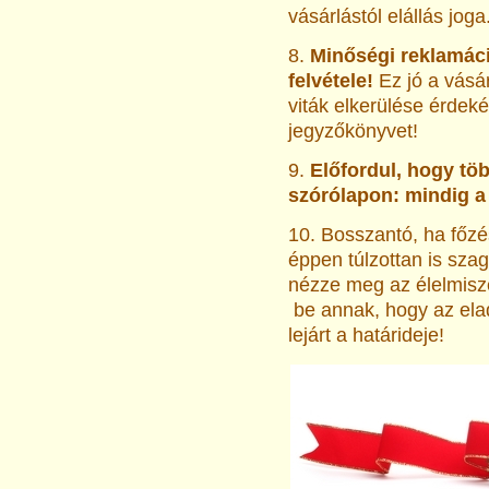
vásárlástól elállás joga
8.
Minőségi reklamác
felvétele!
Ez jó a vásár
viták elkerülése érdek
jegyzőkönyvet!
9.
Előfordul, hogy töb
szórólapon: mindig a 
10. Bosszantó, ha főzés
éppen túlzottan is sza
nézze meg az élelmisze
be annak, hogy az ela
lejárt a határideje!