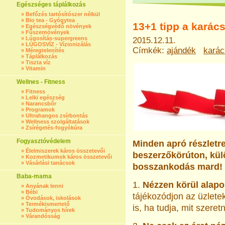
Egészséges táplálkozás
»
Befőzés tartósítószer nélkül
»
Bio tea - Gyógytea
13+1 tipp a karác
»
Egészségvédő növények
»
Fűszernövények
»
Lúgosítás-supergreens
2015.12.11.
»
LÚGOSVÍZ - Vízionizálás
Címkék:
ajándék
kará
»
Méregtelenítés
»
Táplálkozás
»
Tiszta víz
»
Vitamin
Wellnes - Fitness
»
Fitness
»
Lelki egészség
»
Narancsbőr
»
Programok
»
Ultrahangos zsírbontás
»
Wellness szolgáltatások
»
Zsírégetés-fogyókúra
Fogyasztóvédelem
Minden apró részletre
»
Élelmiszerek káros összetevői
beszerzőkörúton, kül
»
Kozmetikumok káros összetevői
»
Vásárlási tanácsok
bosszankodás mard!
Baba-mama
1.
Nézzen körül alap
»
Anyának lenni
»
Bébi
tájékozódjon az üzlet
»
Óvodások, iskolások
»
Termékismertető
is, ha tudja, mit szeret
»
Tudományos hírek
»
Várandósság