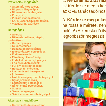
2.
Ne csak az árat né
Prevenció - megelőzés
is! Kérdezze meg a ker
»
Alternatív módszerek
»
Bioptron fényterápia
az OFE tanácsadóihoz
»
Biorezonancia vizsgálat
»
Prevenció
»
Pulzáló mágnesterápia
3.
Kérdezze meg a ker
»
SAFE Laser Lágylézer terápia
»
Vizsgálatok, szűrések
ha rossz a mérete, nem 
Betegségek
belőle! (A kereskedő i
»
Allergia
legtöbbször megteszi)
»
Bélrendszeri betegségek,
probiotikum
»
Bőrbetegségek
»
Cukorbetegség
»
Daganatos betegségek
»
Emésztőszervi betegségek
»
Ételintolerancia
»
Fáradtság, kimerültség
»
Férfiakat érintő betegségek
»
Fog és ínybetegségek
»
Fül-orr-gége betegségei
»
Hétköznapi mérgeink
»
Idegrendszeri betegségek
»
Influenza
»
Ízületi, mozgásszervi betegségek
»
Káros szenvedélyek
»
Légzőszervi betegségek
»
Nőket érintő betegségek
»
Stressz
»
Szem betegségek
»
Szív és érrendszeri betegségek
Alternatív megoldások
»
Környezettudatos életmód