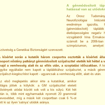
A génmódosított tápl
hatással van az utódok
Az Orosz Tudomány
Neurofiziológiai Intéze
eredménye igazolta
(génmódosított) táplá
életképességére negatív 
vizsgálatról Irina Ermako
számolt be a 2006-ban
szimpóziumon, amely
zövetség a Genetikai Biztonságért szervezett.
 kísérlet során a kutatók három csoportra osztották a kísérleti álla
soport nőstény patkányt génmódosított szójaliszttel etették két héttel a 
ajd a vemhesség alatt és az ellés után, a szoptatási időszakban.
A ké
gyike egyáltalán nem kapott a táplálékához szójalisztet, a másik gén
zójaliszt-kiegészítést kapott - ugyancsak a vemhesség előtt, alatt és után.
z első meglepetés akkor érte a kutatókat, amikor
ilágra jöttek a kölykök: a GM szójaliszttel etetett
őstények utódai között sok volt a kis súlyú. Két hét
tán is, több mint egyharmaduk nyomott 20 grammnál
evesebbet, míg a másik két csoportban csak 6 %-ot
ett ki az ilyen 'satnya' utódok aránya.