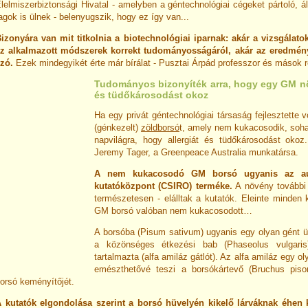
lelmiszerbiztonsági Hivatal - amelyben a géntechnológiai cégeket pártoló, ál
agok is ülnek - belenyugszik, hogy ez így van...
izonyára van mit titkolnia a biotechnológiai iparnak: akár a vizsgálato
z alkalmazott módszerek korrekt tudományosságáról, akár az eredmény
zó.
Ezek mindegyikét érte már bírálat - Pusztai Árpád professzor és mások ré
Tudományos bizonyíték arra, hogy egy GM nö
és tüdőkárosodást okoz
Ha egy privát géntechnológiai társaság fejlesztette 
(génkezelt)
zöldborsó
t, amely nem kukacosodik, soha
napvilágra, hogy allergiát és tüdőkárosodást okoz..
Jeremy Tager, a Greenpeace Australia munkatársa.
A nem kukacosodó GM borsó ugyanis az aus
kutatóközpont (CSIRO) terméke.
A növény további 
természetesen - elálltak a kutatók. Eleinte minden
GM borsó valóban nem kukacosodott…
A borsóba (Pisum sativum) ugyanis egy olyan gént ü
a közönséges étkezési bab (Phaseolus vulgaris)
tartalmazta (alfa amiláz gátlót). Az alfa amiláz egy 
emészthetővé teszi a borsókártevő (Bruchus pis
orsó keményítőjét.
 kutatók elgondolása szerint a borsó hüvelyén kikelő lárváknak éhen 