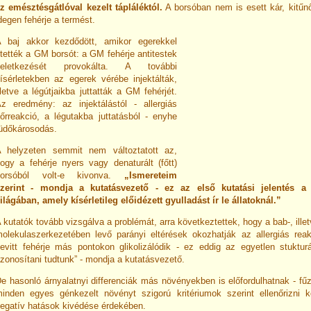
z emésztésgátlóval kezelt tápláléktól.
A borsóban nem is esett kár, kitű
degen fehérje a termést.
 baj akkor kezdődött, amikor egerekkel
tették a GM borsót: a GM fehérje antitestek
keletkezését provokálta. A további
ísérletekben az egerek vérébe injektálták,
lletve a légútjaikba juttatták a GM fehérjét.
z eredmény: az injektálástól - allergiás
őrreakció, a légutakba juttatásból - enyhe
üdőkárosodás.
 helyzeten semmit nem változtatott az,
ogy a fehérje nyers vagy denaturált (főtt)
borsóból volt-e kivonva.
„Ismereteim
zerint - mondja a kutatásvezető - ez az első kutatási jelentés a
ilágában, amely kísérletileg előidézett gyulladást ír le állatoknál.”
 kutatók tovább vizsgálva a problémát, arra következtettek, hogy a bab-, ille
olekulaszerkezetében levő parányi eltérések okozhatják az allergiás reak
evitt fehérje más pontokon glikolizálódik - ez eddig az egyetlen stukturá
zonosítani tudtunk” - mondja a kutatásvezető.
e hasonló árnyalatnyi differenciák más növényekben is előfordulhatnak - fűz
inden egyes génkezelt növényt szigorú kritériumok szerint ellenőrizni k
egatív hatások kivédése érdekében.