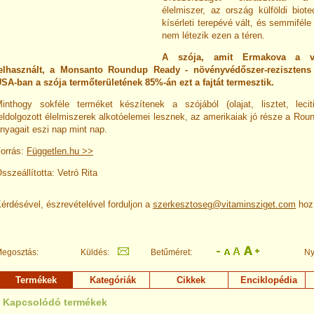
élelmiszer, az ország külföldi biot
kísérleti terepévé vált, és semmiféle
nem létezik ezen a téren.
A szója, amit Ermakova a vi
elhasznált, a Monsanto Roundup Ready - növényvédőszer-rezisztens f
SA-ban a szója termőterületének 85%-án ezt a fajtát termesztik.
inthogy sokféle terméket készítenek a szójából (olajat, lisztet, leci
eldolgozott élelmiszerek alkotóelemei lesznek, az amerikaiak jó része a Ro
nyagait eszi nap mint nap.
orrás:
Független.hu >>
sszeállította: Vetró Rita
érdésével, észrevételével forduljon a
szerkesztoseg@vitaminsziget.com
hoz
egosztás:
Küldés:
Betűméret:
Ny
Termékek
Kategóriák
Cikkek
Enciklopédia
Kapcsolódó termékek