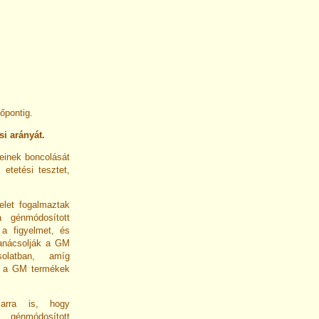
őpontig.
i arányát.
veinek boncolását
etetési tesztet,
elet fogalmaztak
 génmódosított
 a figyelmet, és
tanácsolják a GM
solatban, amíg
y a GM termékek
 arra is, hogy
 génmódosított