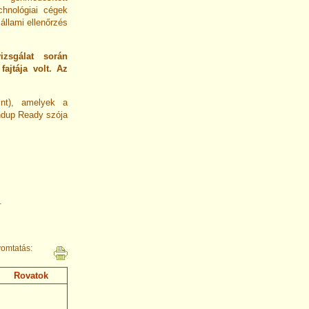
echnológiai cégek
 állami ellenőrzés
zsgálat során
ajtája volt. Az
tint), amelyek a
undup Ready szója
.
omtatás:
Rovatok