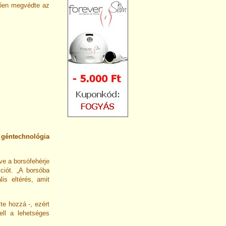
nően megvédte az
 géntechnológia
tve a borsófehérje
ciót. „A borsóba
lis eltérés, amit
te hozzá -, ezért
ell a lehetséges