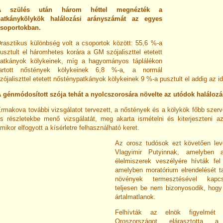
A szülés után három héttel megnézték a
patkánykölykök halálozási arányszámát az egyes
soportokban.
rasztikus különbség volt a csoportok között: 55,6 %-a
usztult el háromhetes korára a GM szójaliszttel etetett
atkányok kölykeinek, míg a hagyományos táplálékon
tartott nőstények kölykeinek 6,8 %-a, a normál
zójaliszttel etetett nősténypatkányok kölykeinek 9 %-a pusztult el addig az id
 génmódosított szója tehát a nyolcszorosára növelte az utódok halálozás
rmakova további vizsgálatot tervezett, a nőstények és a kölykök főbb szer
s részletekbe menő vizsgálatát, meg akarta ismételni és kiterjeszteni az 
mikor elfogyott a kísérletre felhasználható keret.
Az orosz tudósok ezt követően lev
Vlagyimir Putyinnak, amelyben a
élelmiszerek veszélyére hívták fel
amelyben moratórium elrendelését 
növények termesztésével kapc
teljesen be nem bizonyosodik, hog
ártalmatlanok.
Felhívták az elnök figyelmét
Oroszországot elárasztotta a