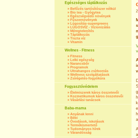
Egészséges táplálkozás
»
Befőzés tartósítószer nélkül
2
»
Bio tea - Gyógytea
»
Egészségvédő növények
»
Fűszernövények
»
Lúgosítás-supergreens
s
»
LÚGOSVÍZ - Vízionizálás
n
»
Méregtelenítés
»
Táplálkozás
g
»
Tiszta víz
»
Vitamin
V
Wellnes - Fitness
»
Fitness
A
»
Lelki egészség
»
Narancsbőr
»
Programok
v
»
Ultrahangos zsírbontás
»
Wellness szolgáltatások
»
Zsírégetés-fogyókúra
D
S
Fogyasztóvédelem
»
Élelmiszerek káros összetevői
»
Kozmetikumok káros összetevői
»
Vásárlási tanácsok
k
Baba-mama
e
h
»
Anyának lenni
»
Bébi
a
»
Óvodások, iskolások
»
Termékismertető
A
»
Tudományos hírek
»
Várandósság
a