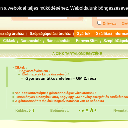
Bejelentkezés:
R
an a weboldal teljes működéséhez. Weboldalunk böngészésével 
Keresés:
Emlékezz
Elfel
észség áruház
Szépségápolási áruház
Gyártók
Szállítási informá
Cikkek
Narancsbőr
Ránctalanítás
ForeverSlim
SzépítőGépek
A CIKK TARTALOMJEGYZÉKE
»
Cikkek
\
+
Fogyasztóvédelem
\
+
Élelmiszerek káros összetevői
\
+
Gyanúsan titkos élelem – GM 2. rész
»
Van-e titkolnivalójuk a géntechnológiai vállalatoknak?
»
Tudományos bizonyíték arra, hogy egy GM növény allergiát és tüdőkároso
»
A génmódosított táplálék negatív hatással van az utódokra
Küldés:
Betűméret:
Nyomtat