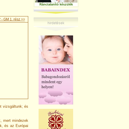
Ránctalanító készülék
 - GM 1. rész >>
ot vizsgáltunk; és
k, mert mindezek
ek, és az Európai