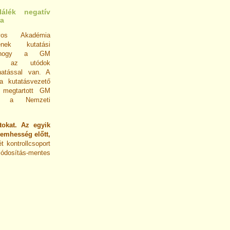
álék negatív
ra
os Akadémia
tének kutatási
, hogy a GM
lék az utódok
hatással van. A
va kutatásvezető
 megtartott GM
et a Nemzeti
tokat. Az egyik
vemhesség előtt,
t kontrollcsoport
módosítás-mentes