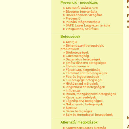
É
Prevenció - megelőzés
t
»
Alternatív módszerek
»
Bioptron fényterápia
»
Biorezonancia vizsgálat
B
»
Prevenció
a
»
Pulzáló mágnesterápia
»
SAFE Laser Lágylézer terápia
s
»
Vizsgálatok, szűrések
Betegségek
»
Allergia
»
Bélrendszeri betegségek,
probiotikum
»
Bőrbetegségek
»
Cukorbetegség
»
Daganatos betegségek
»
Emésztőszervi betegségek
»
Ételintolerancia
»
Fáradtság, kimerültség
»
Férfiakat érintő betegségek
»
Fog és ínybetegségek
»
Fül-orr-gége betegségei
»
Hétköznapi mérgeink
»
Idegrendszeri betegségek
»
Influenza
»
Ízületi, mozgásszervi betegségek
»
Káros szenvedélyek
»
Légzőszervi betegségek
»
Nőket érintő betegségek
»
Stressz
»
Szem betegségek
»
Szív és érrendszeri betegségek
b
Alternatív megoldások
A
»
Környezettudatos életmód