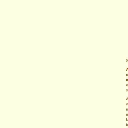
S
A
c
m
e
s
A
v
n
u
k
t