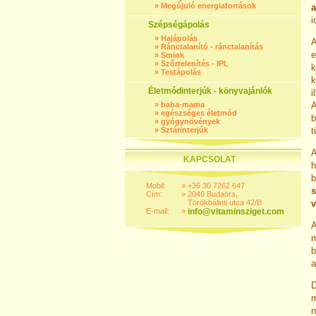
»
Megújuló energiaforrások
a
i
Szépségápolás
»
Hajápolás
A
»
Ránctalanító - ránctalanítás
e
»
Smink
»
Szőrtelenítés - IPL
»
Testápolás
k
Életmódinterjúk - könyvajánlók
i
»
baba-mama
A
»
egészséges életmód
b
»
gyógynövények
»
Sztárinterjúk
t
A
KAPCSOLAT
h
Mobil:
»
+36 30 7262 647
s
Cím:
»
2040 Budaörs,
Törökbálinti utca 42/B
v
E-mail:
»
info@vitaminsziget.com
A
m
b
a
D
m
n