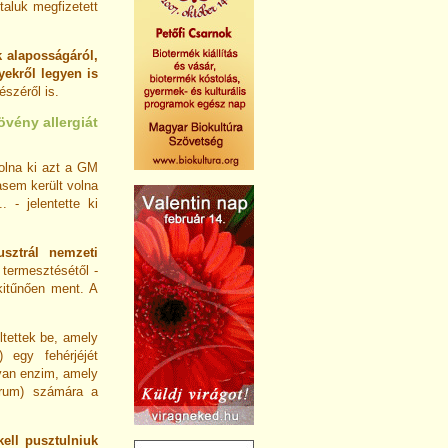
taluk megfizetett
k alaposságáról,
ekről legyen is
széről is.
vény allergiát
volna ki azt a GM
sem került volna
. - jelentette ki
ztrál nemzeti
termesztésétől -
 kitűnően ment. A
ltettek be, amely
 egy fehérjéjét
olyan enzim, amely
orum) számára a
kell pusztulniuk