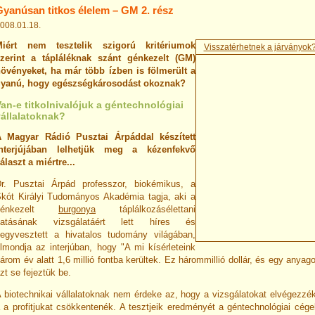
Gyanúsan titkos élelem – GM 2. rész
008.01.18.
Miért nem tesztelik szigorú kritériumok
Visszatérhetnek a járványok?
zerint a tápláléknak szánt génkezelt (GM)
övényeket, ha már több ízben is fölmerült a
yanú, hogy egészségkárosodást okoznak?
an-e titkolnivalójuk a géntechnológiai
vállalatoknak?
 Magyar Rádió Pusztai Árpáddal készített
interjújában lelhetjük meg a kézenfekvő
álaszt a miértre...
r. Pusztai Árpád professzor, biokémikus, a
kót Királyi Tudományos Akadémia tagja, aki a
génkezelt
burgonya
táplálkozásélettani
hatásának vizsgálatáért lett híres és
egyvesztett a hivatalos tudomány világában,
lmondja az interjúban, hogy "A mi kísérleteink
árom év alatt 1,6 millió fontba kerültek. Ez hárommillió dollár, és egy anyag
zt se fejeztük be.
 biotechnikai vállalatoknak nem érdeke az, hogy a vizsgálatokat elvégezzé
 a profitjukat csökkentenék. A tesztjeik eredményét a géntechnológiai cég