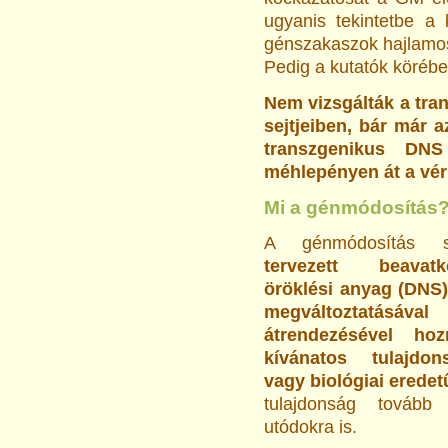
ugyanis tekintetbe a
génszakaszok hajlamos
Pedig a kutatók körébe
Nem vizsgálták a tra
sejtjeiben, bár már 
transzgenikus DN
méhlepényen át a vér
Mi a génmódosítás
A génmódosítás
tervezett beavat
öröklési anyag (DNS
megváltoztatá
átrendezésével hoz
kívánatos tulajdon
vagy biológiai eredet
tulajdonság továb
utódokra is.