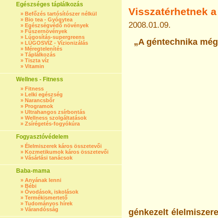
Egészséges táplálkozás
Visszatérhetnek a
»
Befőzés tartósítószer nélkül
»
Bio tea - Gyógytea
2008.01.09.
»
Egészségvédő növények
»
Fűszernövények
»
Lúgosítás-supergreens
„A géntechnika még
»
LÚGOSVÍZ - Vízionizálás
»
Méregtelenítés
»
Táplálkozás
»
Tiszta víz
»
Vitamin
Wellnes - Fitness
»
Fitness
»
Lelki egészség
»
Narancsbőr
»
Programok
»
Ultrahangos zsírbontás
»
Wellness szolgáltatások
»
Zsírégetés-fogyókúra
Fogyasztóvédelem
»
Élelmiszerek káros összetevői
»
Kozmetikumok káros összetevői
»
Vásárlási tanácsok
Baba-mama
»
Anyának lenni
»
Bébi
»
Óvodások, iskolások
»
Termékismertető
»
Tudományos hírek
»
Várandósság
génkezelt élelmiszer