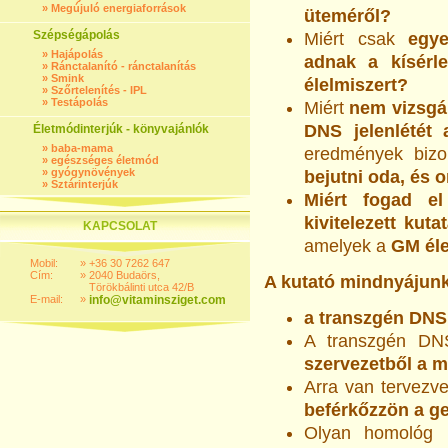
»
Megújuló energiaforrások
üteméről?
Szépségápolás
Miért csak
egye
»
Hajápolás
adnak a kísérl
»
Ránctalanító - ránctalanítás
»
Smink
élelmiszert?
»
Szőrtelenítés - IPL
»
Testápolás
Miért
nem vizsgál
DNS jelenlétét 
Életmódinterjúk - könyvajánlók
»
baba-mama
eredmények bizo
»
egészséges életmód
»
gyógynövények
bejutni oda, és 
»
Sztárinterjúk
Miért fogad 
kivitelezett kut
KAPCSOLAT
amelyek a
GM éle
Mobil:
»
+36 30 7262 647
Cím:
»
2040 Budaörs,
A kutató mindnyájunka
Törökbálinti utca 42/B
E-mail:
»
info@vitaminsziget.com
a transzgén DNS
A transzgén DNS
szervezetből a m
Arra van tervezv
beférkőzzön a g
Olyan homológ 