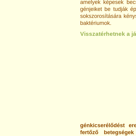
amelyek képesek becs
génjeiket be tudják é
sokszorosítására kénys
baktériumok.
Visszatérhetnek a 
génkicserélődést er
fertőző betegségek