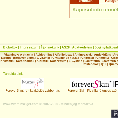
Termékek
Kategór
Kapcsolódó termé
Bioboltok
|
Impresszum
|
Írjon nekünk
|
ÁSZF
|
Adatvédelem
|
Jogi nyilatkozat
Vitaminok:
A vitamin
|
Acidophilus
|
Alfa-lipidsav
|
Aminosavak
|
Antioxidáns
|
Arg
karotin
|
Bioflavonoidok
|
C vitamin
|
C vitaminok hatása
|
Chitosan
|
Chlorella
|
Ciszt
K vitamin
|
Karotinoidok
|
Klorofill
|
Kolosztrum
|
L-Cystine
|
Lactoferrin- Lactoferin 
Polifenolok
|
Q10
|
Querc
Társoldalaink:
ForeverSlim.hu - kavitációs zsírbontás
Forever Skin IPL villanófényes szőr
www.vitaminsziget.com © 2007-2026 - Minden jog fenntartva