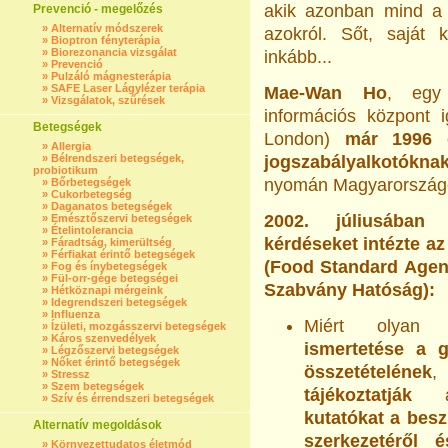
akik azonban mind a
Prevenció - megelőzés
»
Alternatív módszerek
azokról. Sőt, saját 
»
Bioptron fényterápia
»
Biorezonancia vizsgálat
inkább...
»
Prevenció
»
Pulzáló mágnesterápia
»
SAFE Laser Lágylézer terápia
Mae-Wan Ho
, egy 
»
Vizsgálatok, szűrések
információs központ i
Betegségek
London)
már 1996 ó
»
Allergia
»
Bélrendszeri betegségek,
jogszabályalkotóknak
probiotikum
nyomán Magyarorszá
»
Bőrbetegségek
»
Cukorbetegség
»
Daganatos betegségek
2002. júliusában
»
Emésztőszervi betegségek
»
Ételintolerancia
kérdéseket intézte a
»
Fáradtság, kimerültség
»
Férfiakat érintő betegségek
(Food Standard Agen
»
Fog és ínybetegségek
»
Fül-orr-gége betegségei
Szabvány Hatóság):
»
Hétköznapi mérgeink
»
Idegrendszeri betegségek
»
Influenza
Miért olya
»
Ízületi, mozgásszervi betegségek
»
Káros szenvedélyek
ismertetése a g
»
Légzőszervi betegségek
»
Nőket érintő betegségek
összetételének
,
»
Stressz
»
Szem betegségek
tájékoztatják
az
»
Szív és érrendszeri betegségek
kutatókat a bes
Alternatív megoldások
szerkezetéről 
»
Környezettudatos életmód