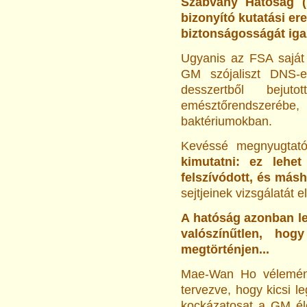
Szabvány Hatóság (
bizonyító kutatási e
biztonságosságát iga
Ugyanis az FSA saját 
GM szójaliszt DNS-
desszertből bejut
emésztőrendszerébe
baktériumokban.
Kevéssé megnyugtat
kimutatni: ez leh
felszívódott, és másh
sejtjeinek vizsgálatát e
A hatóság azonban le
valószínűtlen, h
megtörténjen...
Mae-Wan Ho vélemény
tervezve, hogy kicsi l
kockázatosat a GM él