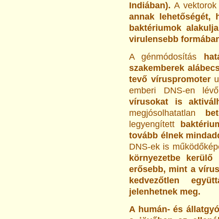
Indiában).
A vektorok 
annak lehetőségét, 
baktériumok alakuljan
virulensebb formában
A génmódosítás
hatá
szakemberek alábecs
tevő víruspromoter
u
emberi DNS-en lévő
vírusokat is aktivál
megjósolhatatlan
be
legyengített
baktériu
tovább élnek mindadd
DNS-ek is működőkép
környezetbe kerülő
erősebb, mint a vír
kedvezőtlen együt
jelenhetnek meg.
A humán- és állatgyó