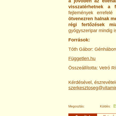
a jövőben az ellená
visszatérhetnek a 
fejlemények errefel
ötvenezren halnak me
régi fertőzések mi
gyógyszeripar mindig is
Források:
Tóth Gábor: Génhábor
Független.hu
Összeállította: Vetró Ri
Kérdésével, észrevételé
szerkesztoseg@vitami
Megosztás:
Küldés: