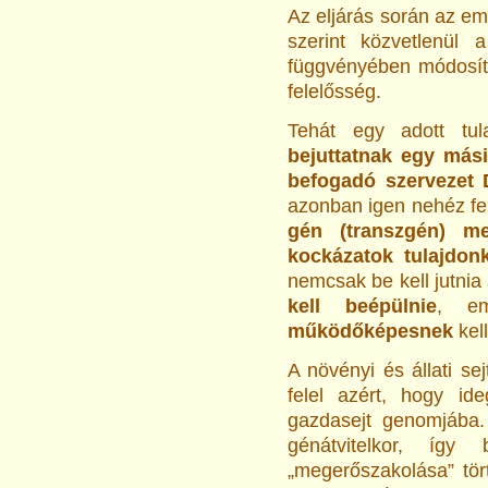
Az eljárás során az em
szerint közvetlenül
függvényében módosítv
felelősség.
Tehát egy adott tul
bejuttatnak egy más
befogadó szervezet 
azonban igen nehéz fe
gén (transzgén) me
kockázatok tulajdon
nemcsak be kell jutni
kell beépülnie
, em
működőképesnek
kel
A növényi és állati s
felel azért, hogy i
gazdasejt genomjába.
génátvitelkor, így
„megerőszakolása” tör