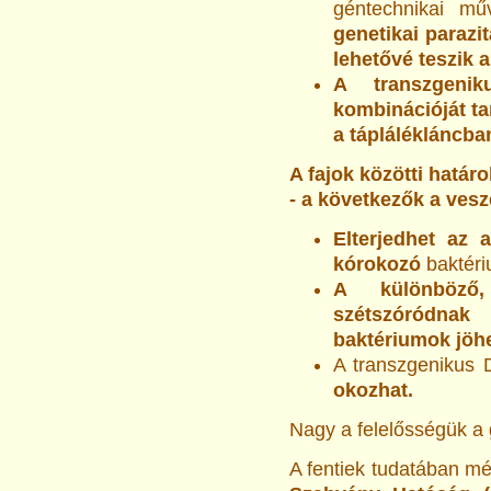
géntechnikai m
genetikai parazi
lehetővé teszik a
A transzgeni
kombinációját t
a táplálékláncban
A fajok közötti határ
- a következők a vesz
Elterjedhet az 
kórokozó
baktéri
A különböző,
szétszóródna
baktériumok jöhe
A transzgenikus 
okozhat.
Nagy a felelősségük a 
A fentiek tudatában 