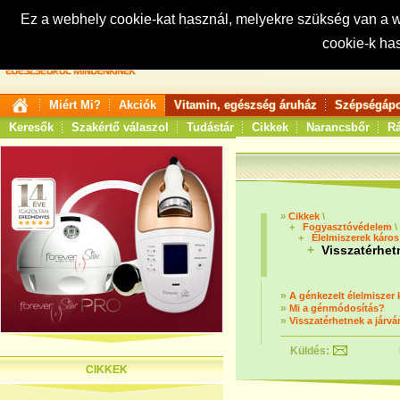
Ez a webhely cookie-kat használ, melyekre szükség van a
cookie-k ha
Keresés:
Miért Mi?
Akciók
Vitamin, egészség áruház
Szépségápo
Keresők
Szakértő válaszol
Tudástár
Cikkek
Narancsbőr
Rá
»
Cikkek
\
+
Fogyasztóvédelem
\
+
Élelmiszerek káros
+
Visszatérhetn
»
A génkezelt élelmiszer 
»
Mi a génmódosítás?
»
Visszatérhetnek a járv
Küldés:
CIKKEK