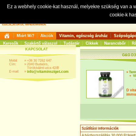
Ez a webhely cookie-kat használ, melyekre szükség van a
cookie-k ha
Keresés:
Miért Mi?
Akciók
Vitamin, egészség áruház
Szépségápo
Keresők
Szakértő válaszol
Tudástár
Cikkek
Narancsbőr
Rá
KAPCSOLAT
G&G D3
Mobil:
»
+36 30 7262 647
Cím:
»
2040 Budaörs,
Törökbálinti utca 42/B
E-mail:
»
info@vitaminsziget.com
»
Ter
+
V
D vit
immun
Szállítási információk
A házhozszállítás 30.000 Ft felett