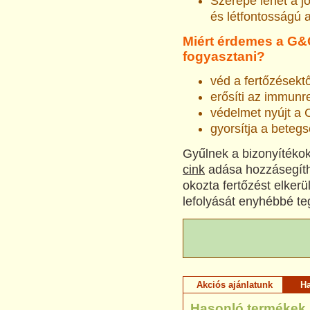
Szerepe lehet a jó
és létfontosságú a
Miért érdemes a G&
fogyasztani?
véd a fertőzésekt
erősíti az immun
védelmet nyújt 
gyorsítja a betegs
Gyűlnek a bizonyítékok
cink
adása hozzásegíthe
okozta fertőzést elkerü
lefolyását enyhébbé te
Akciós ajánlatunk
H
Hasonló termékek