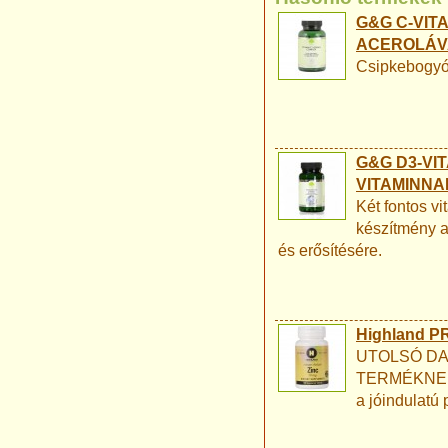
G&G C-VIT
ACEROLÁVA
Csipkebogyóv
G&G D3-VIT
VITAMINNAL
Két fontos vi
készítmény a
és erősítésére.
Highland PR
UTOLSÓ DA
TERMÉKNEK! J
a jóindulat