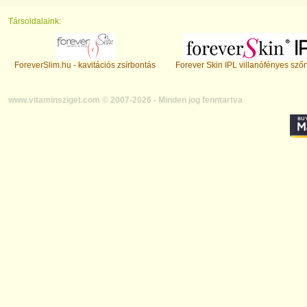
Társoldalaink:
ForeverSlim.hu - kavitációs zsírbontás
Forever Skin IPL villanófényes szőr
www.vitaminsziget.com © 2007-2026 - Minden jog fenntartva