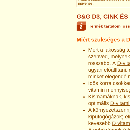
ingyenes
.
G&G D3, CINK ÉS
Termék tartalom, öss
Miért szükséges a D
Mert a lakosság 
szenved, melynek
rosszabb. A
D-vit
ugyan előállítani
minket elegendő 
Idős korra csökk
vitamin
mennyisé
Kismamáknak, kis
optimális
D-vitami
A környezet­szenn
kipufogógázok) eln
kevesebb
D-vitam
A nehézfémek (ó