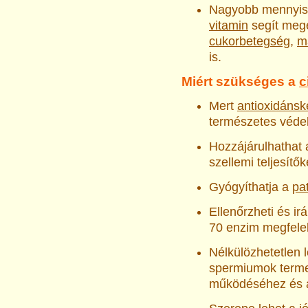
Nagyobb mennyisé
vitamin
segít mege
cukorbetegség
,
m
is.
Miért szükséges a
c
Mert
antioxidánsk
természetes véd
Hozzájárulhathat
szellemi teljesít
Gyógyíthatja a
pa
Ellenőrzheti és ir
70 enzim megfele
Nélkülözhetetlen 
spermiumok terme
működéséhez és 