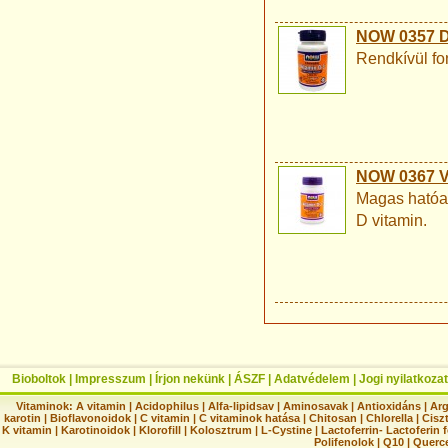
NOW 0357 D3
Rendkívül fon
NOW 0367 Vi
Magas hatóan
D vitamin.
Bioboltok
|
Impresszum
|
Írjon nekünk
|
ÁSZF
|
Adatvédelem
|
Jogi nyilatkozat
Vitaminok:
A vitamin
|
Acidophilus
|
Alfa-lipidsav
|
Aminosavak
|
Antioxidáns
|
Arg
karotin
|
Bioflavonoidok
|
C vitamin
|
C vitaminok hatása
|
Chitosan
|
Chlorella
|
Ciszt
K vitamin
|
Karotinoidok
|
Klorofill
|
Kolosztrum
|
L-Cystine
|
Lactoferrin- Lactoferin 
Polifenolok
|
Q10
|
Querc