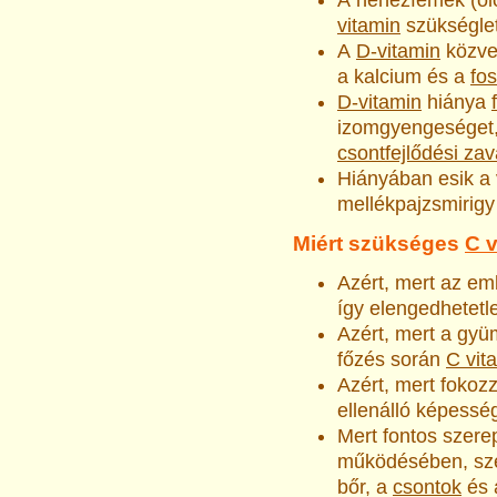
vitamin
szükséglet
A
D-vitamin
közvet
a kalcium és a
fos
D-vitamin
hiánya
izomgyengeséget
csontfejlődési zav
Hiányában esik a
mellékpajzsmirig
Miért szükséges
C 
Azért, mert az emb
így elengedhetetle
Azért, mert a gyü
főzés során
C vit
Azért, mert foko
ellenálló képesség
Mert fontos szerep
működésében, szer
bőr, a
csontok
és