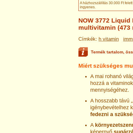
A házhozszállítás 30.000 Ft felett
ingyenes
.
NOW 3772 Liquid M
multivitamin (473 
Címkék:
h vitamin
imm
Termék tartalom, öss
Miért szükséges mul
A mai rohanó vilá
hozzá a vitaminok
mennyiségéhez.
A hosszabb távú „
igénybevételhez k
fedezni a szüksé
A
környezet­sze
képernyő
sugárz