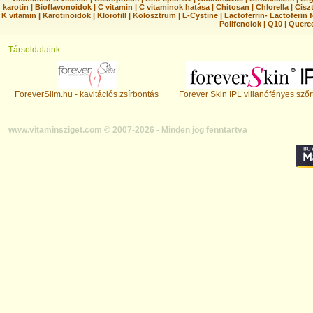
karotin
|
Bioflavonoidok
|
C vitamin
|
C vitaminok hatása
|
Chitosan
|
Chlorella
|
Ciszt
K vitamin
|
Karotinoidok
|
Klorofill
|
Kolosztrum
|
L-Cystine
|
Lactoferrin- Lactoferin 
Polifenolok
|
Q10
|
Querc
Társoldalaink:
ForeverSlim.hu - kavitációs zsírbontás
Forever Skin IPL villanófényes szőr
www.vitaminsziget.com © 2007-2026 - Minden jog fenntartva