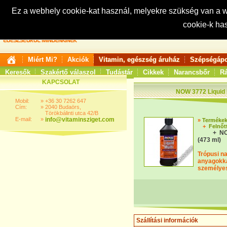
Ez a webhely cookie-kat használ, melyekre szükség van a
cookie-k ha
Keresés:
Miért Mi?
Akciók
Vitamin, egészség áruház
Szépségápo
Keresők
Szakértő válaszol
Tudástár
Cikkek
Narancsbőr
Rá
KAPCSOLAT
NOW 3772 Liquid M
Mobil:
»
+36 30 7262 647
Cím:
»
2040 Budaörs,
Törökbálinti utca 42/B
E-mail:
»
info@vitaminsziget.com
»
Terméke
+
Felnőt
+ NO
(473 ml)
Trópusi na
anyagokka
személyes 
Szállítási információk