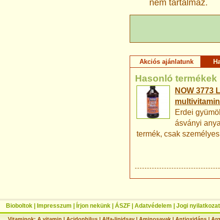
nem tartalmaz.
Akciós ajánlatunk
H
Hasonló termékek
NOW 3773 Li
multivitamin
Erdei gyümöl
ásványi anya
termék, csak személyes 
Bioboltok
|
Impresszum
|
Írjon nekünk
|
ÁSZF
|
Adatvédelem
|
Jogi nyilatkozat
Vitaminok:
A vitamin
|
Acidophilus
|
Alfa-lipidsav
|
Aminosavak
|
Antioxidáns
|
Arg