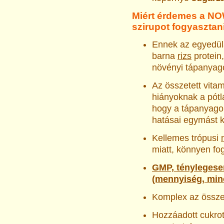
Miért érdemes a NO
szirupot fogyasztan
Ennek az egyedülá
barna
rizs
protein
növényi tápanyago
Az összetett vita
hiányoknak a pótl
hogy a tápanyagok
hatásai egymást 
Kellemes trópusi
miatt, könnyen fo
GMP, ténylegesen
(mennyiség, min
Komplex az össze
Hozzáadott cukrot