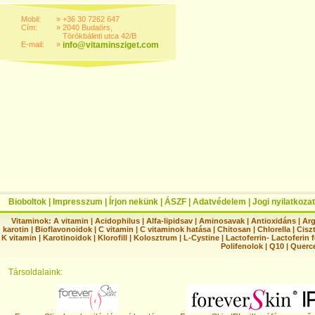
Mobil:
»
+36 30 7262 647
Cím:
»
2040 Budaörs,
Törökbálinti utca 42/B
E-mail:
»
info@vitaminsziget.com
Bioboltok
|
Impresszum
|
Írjon nekünk
|
ÁSZF
|
Adatvédelem
|
Jogi nyilatkozat
Vitaminok:
A vitamin
|
Acidophilus
|
Alfa-lipidsav
|
Aminosavak
|
Antioxidáns
|
Arg
karotin
|
Bioflavonoidok
|
C vitamin
|
C vitaminok hatása
|
Chitosan
|
Chlorella
|
Ciszt
K vitamin
|
Karotinoidok
|
Klorofill
|
Kolosztrum
|
L-Cystine
|
Lactoferrin- Lactoferin 
Polifenolok
|
Q10
|
Querc
Társoldalaink: