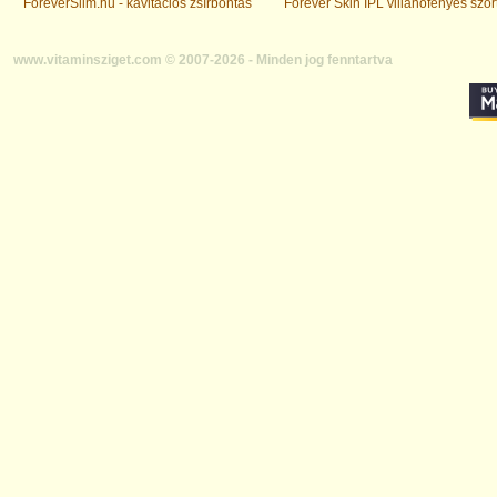
ForeverSlim.hu - kavitációs zsírbontás
Forever Skin IPL villanófényes szőr
www.vitaminsziget.com © 2007-2026 - Minden jog fenntartva