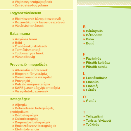
»
Wellness szolgáltatások
»
Zsírégetés-fogyókúra
Fogyasztóvédelem
»
Élelmiszerek káros összetevői
»
Kozmetikumok káros összetevői
»
Vásárlási tanácsok
B
»
Bárányhús
Baba-mama
»
Békacomb
»
»
Anyának lenni
Birka
»
Bébi
»
Borjú
»
Óvodások, iskolások
»
Termékismertető
»
Tudományos hírek
F
»
Várandósság
»
Fácánhús
»
Füstölt kolbász
Prevenció - megelőzés
»
Füstölt sonka
»
Alternatív módszerek
L
»
Bioptron fényterápia
»
Biorezonancia vizsgálat
»
Lecsókolbász
»
Prevenció
»
Libahús
»
Pulzáló mágnesterápia
»
Libamáj
»
SAFE Laser Lágylézer terápia
»
Lóhús
»
Vizsgálatok, szűrések
Ő
Betegségek
»
Őzhús
»
Allergia
»
Bélrendszeri betegségek,
probiotikum
T
»
Bőrbetegségek
»
Téliszalámi
»
Cukorbetegség
»
Turista felvágott
»
Daganatos betegségek
»
Tyúkhús
»
Emésztőszervi betegségek
»
Ételintolerancia