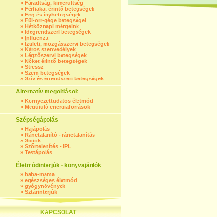
»
Fáradtság, kimerültség
»
Férfiakat érintő betegségek
»
Fog és ínybetegségek
»
Fül-orr-gége betegségei
»
Hétköznapi mérgeink
»
Idegrendszeri betegségek
»
Influenza
»
Ízületi, mozgásszervi betegségek
»
Káros szenvedélyek
»
Légzőszervi betegségek
»
Nőket érintő betegségek
»
Stressz
»
Szem betegségek
»
Szív és érrendszeri betegségek
Alternatív megoldások
»
Környezettudatos életmód
»
Megújuló energiaforrások
Szépségápolás
»
Hajápolás
»
Ránctalanító - ránctalanítás
»
Smink
»
Szőrtelenítés - IPL
»
Testápolás
Életmódinterjúk - könyvajánlók
»
baba-mama
»
egészséges életmód
»
gyógynövények
»
Sztárinterjúk
KAPCSOLAT