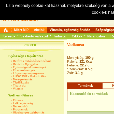
Ez a webhely cookie-kat használ, melyekre szükség van a
cookie-k ha
Keresés:
Miért Mi?
Akciók
Vitamin, egészség áruház
Szépségápo
Keresők
Szakértő válaszol
Tudástár
Cikkek
Narancsbőr
Rá
Vadkacsa
CIKKEK
Egészséges táplálkozás
Mennyiség:
100 g
»
Befőzés tartósítószer nélkül
Kalória:
121 Kcal
»
Bio tea - Gyógytea
Fehérje:
22.7 g
»
Egészségvédő növények
Szénhidrát:
0.5 g
»
Fűszernövények
Zsír:
3.1 g
»
Lúgosítás-supergreens
»
LÚGOSVÍZ - Vízionizálás
»
Méregtelenítés
»
Táplálkozás
Termékek
K
»
Tiszta víz
»
Vitamin
Kapcsolódó termékek
Wellnes - Fitness
»
Fitness
»
Lelki egészség
»
Narancsbőr
»
Programok
»
Ultrahangos zsírbontás