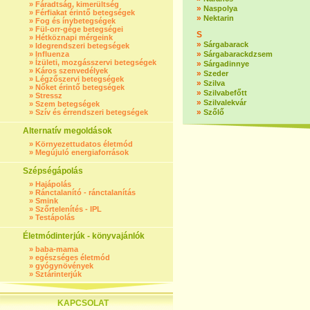
»
Fáradtság, kimerültség
»
Naspolya
»
Férfiakat érintő betegségek
»
Nektarin
»
Fog és ínybetegségek
»
Fül-orr-gége betegségei
S
»
Hétköznapi mérgeink
»
Sárgabarack
»
Idegrendszeri betegségek
»
»
Influenza
Sárgabarackdzsem
»
Ízületi, mozgásszervi betegségek
»
Sárgadinnye
»
Káros szenvedélyek
»
Szeder
»
Légzőszervi betegségek
»
Szilva
»
Nőket érintő betegségek
»
Szilvabefőtt
»
Stressz
»
Szilvalekvár
»
Szem betegségek
»
»
Szív és érrendszeri betegségek
Szőlő
Alternatív megoldások
»
Környezettudatos életmód
»
Megújuló energiaforrások
Szépségápolás
»
Hajápolás
»
Ránctalanító - ránctalanítás
»
Smink
»
Szőrtelenítés - IPL
»
Testápolás
Életmódinterjúk - könyvajánlók
»
baba-mama
»
egészséges életmód
»
gyógynövények
»
Sztárinterjúk
KAPCSOLAT