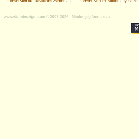
ForeverSlim.hu - kavitációs zsírbontás
Forever Skin IPL villanófényes szőr
www.vitaminsziget.com © 2007-2026 - Minden jog fenntartva