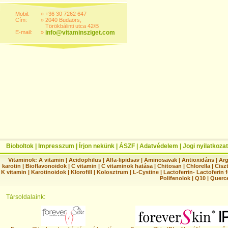
Mobil:
»
+36 30 7262 647
Cím:
»
2040 Budaörs,
Törökbálinti utca 42/B
E-mail:
»
info@vitaminsziget.com
Bioboltok
|
Impresszum
|
Írjon nekünk
|
ÁSZF
|
Adatvédelem
|
Jogi nyilatkozat
Vitaminok:
A vitamin
|
Acidophilus
|
Alfa-lipidsav
|
Aminosavak
|
Antioxidáns
|
Arg
karotin
|
Bioflavonoidok
|
C vitamin
|
C vitaminok hatása
|
Chitosan
|
Chlorella
|
Ciszt
K vitamin
|
Karotinoidok
|
Klorofill
|
Kolosztrum
|
L-Cystine
|
Lactoferrin- Lactoferin 
Polifenolok
|
Q10
|
Querc
Társoldalaink: