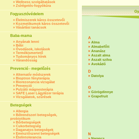
»
Wellness szolgáltatások
»
Zsírégetés-fogyókúra
Gy
Fogyasztóvédelem
»
Élelmiszerek káros összetevői
»
Kozmetikumok káros összetevői
»
Vásárlási tanácsok
Baba-mama
A
»
Anyának lenni
»
Alma
»
Bébi
»
Almabefőtt
»
Óvodások, iskolások
»
Ananász
»
Termékismertető
»
Aszalt alma
»
Tudományos hírek
»
Aszalt szilva
»
Várandósság
»
Avokádó
Prevenció - megelőzés
D
»
Alternatív módszerek
»
Datolya
»
Bioptron fényterápia
»
Biorezonancia vizsgálat
»
Prevenció
G
»
Pulzáló mágnesterápia
»
Görögdinnye
»
SAFE Laser Lágylézer terápia
»
Grapefruit
»
Vizsgálatok, szűrések
Betegségek
»
Allergia
»
Bélrendszeri betegségek,
probiotikum
»
Bőrbetegségek
»
Cukorbetegség
»
Daganatos betegségek
»
Emésztőszervi betegségek
N
»
Ételintolerancia
»
Narancs