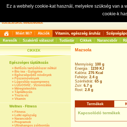
Ez a webhely cookie-kat használ, melyekre szükség van a
cookie-k ha
Keresés:
Miért Mi?
Akciók
Vitamin, egészség áruház
Szépségápo
Keresők
Szakértő válaszol
Tudástár
Cikkek
Narancsbőr
Rá
Mazsola
CIKKEK
Egészséges táplálkozás
Mennyiség:
100 g
»
Befőzés tartósítószer nélkül
Energia :
1159 KJ
»
Bio tea - Gyógytea
Kalória:
276 Kcal
»
Egészségvédő növények
Fehérje:
2.4 g
»
Fűszernövények
Szénhidrát:
65 g
»
Lúgosítás-supergreens
»
LÚGOSVÍZ - Vízionizálás
Zsír:
6.7 g
»
Méregtelenítés
Rost:
2.8 g
»
Táplálkozás
»
Tiszta víz
»
Vitamin
Termékek
K
Wellnes - Fitness
»
Fitness
Kapcsolódó termékek
»
Lelki egészség
»
Narancsbőr
»
Programok
»
Ultrahangos zsírbontás