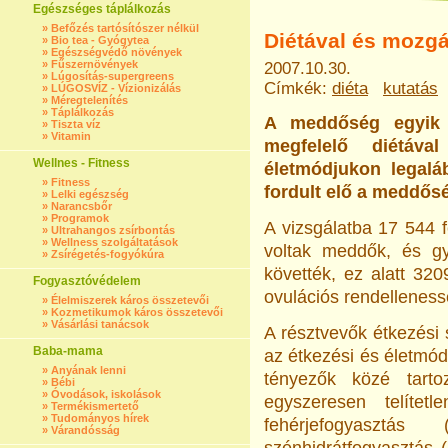
Egészséges táplálkozás
»
Befőzés tartósítószer nélkül
Diétával és mozg
»
Bio tea - Gyógytea
»
Egészségvédő növények
»
Fűszernövények
2007.10.30.
»
Lúgosítás-supergreens
Címkék:
diéta
kutatás
»
LÚGOSVÍZ - Vízionizálás
»
Méregtelenítés
»
Táplálkozás
A meddőség egyik 
»
Tiszta víz
»
Vitamin
megfelelő diétáva
Wellnes - Fitness
életmódjukon legalá
»
Fitness
fordult elő a meddősé
»
Lelki egészség
»
Narancsbőr
»
Programok
A vizsgálatba 17 544 
»
Ultrahangos zsírbontás
»
Wellness szolgáltatások
voltak meddők, és gy
»
Zsírégetés-fogyókúra
követték, ez alatt 32
Fogyasztóvédelem
ovulációs rendelleness
»
Élelmiszerek káros összetevői
»
Kozmetikumok káros összetevői
»
Vásárlási tanácsok
A résztvevők étkezési 
Baba-mama
az étkezési és életmód
»
Anyának lenni
tényezők közé tarto
»
Bébi
»
Óvodások, iskolások
egyszeresen telítet
»
Termékismertető
»
Tudományos hírek
fehérjefogyasztá
»
Várandósság