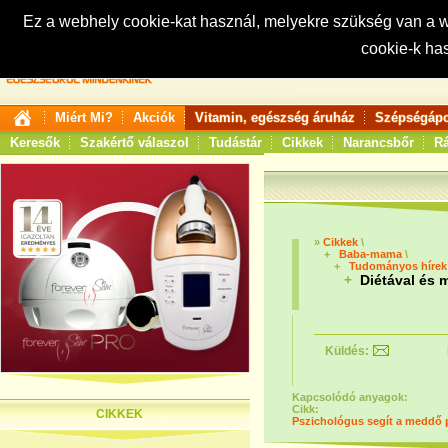
Ez a webhely cookie-kat használ, melyekre szükség van a
cookie-k ha
Keresés:
Miért Mi?
Akciók
Vitamin, egészség áruház
Szépségápo
Keresők
Szakértő válaszol
Tudástár
Cikkek
Narancsbőr
Rá
»
Cikkek
\
+
Baba-mama
\
+
Tudományos híre
+
Diétával és 
Küldés:
Kapcsolódó anyagok:
Cikk:
CIKKEK
Pszichológus segít a meddő