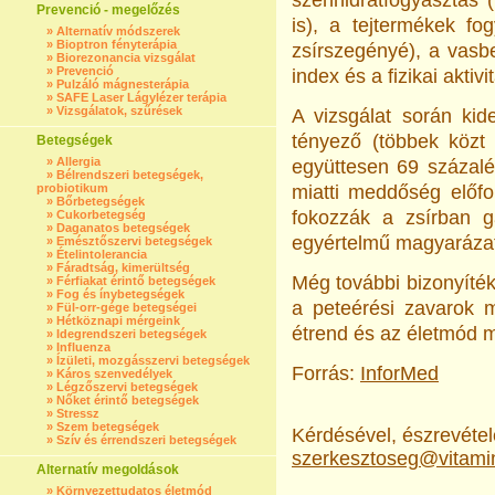
szénhidrátfogyasztás (
Prevenció - megelőzés
is), a tejtermékek f
»
Alternatív módszerek
»
Bioptron fényterápia
zsírszegényé), a vasbe
»
Biorezonancia vizsgálat
»
Prevenció
index és a fizikai aktivi
»
Pulzáló mágnesterápia
»
SAFE Laser Lágylézer terápia
»
Vizsgálatok, szűrések
A vizsgálat során kid
tényező (többek közt a
Betegségek
»
Allergia
együttesen 69 százalé
»
Bélrendszeri betegségek,
probiotikum
miatti meddőség előfo
»
Bőrbetegségek
fokozzák a zsírban g
»
Cukorbetegség
»
Daganatos betegségek
egyértelmű magyarázat
»
Emésztőszervi betegségek
»
Ételintolerancia
»
Fáradtság, kimerültség
Még további bizonyíték
»
Férfiakat érintő betegségek
»
Fog és ínybetegségek
a peteérési zavarok 
»
Fül-orr-gége betegségei
»
Hétköznapi mérgeink
étrend és az életmód 
»
Idegrendszeri betegségek
»
Influenza
»
Ízületi, mozgásszervi betegségek
Forrás:
InforMed
»
Káros szenvedélyek
»
Légzőszervi betegségek
»
Nőket érintő betegségek
»
Stressz
»
Szem betegségek
Kérdésével, észrevételé
»
Szív és érrendszeri betegségek
szerkesztoseg@vitami
Alternatív megoldások
»
Környezettudatos életmód