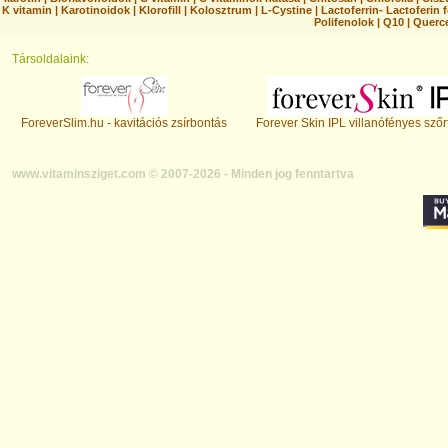
K vitamin
|
Karotinoidok
|
Klorofill
|
Kolosztrum
|
L-Cystine
|
Lactoferrin- Lactoferin 
Polifenolok
|
Q10
|
Querc
Társoldalaink:
ForeverSlim.hu - kavitációs zsírbontás
Forever Skin IPL villanófényes szőr
www.vitaminsziget.com © 2007-2026 - Minden jog fenntartva