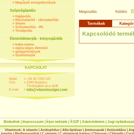
»
Megújuló energiaforrások
Szépségápolás
Megosztás:
Küldés:
»
Hajápolás
»
Ránctalanító - ránctalanítás
Termékek
Kategór
»
Smink
»
Szőrtelenítés - IPL
»
Testápolás
Kapcsolódó termé
Életmódinterjúk - könyvajánlók
»
baba-mama
»
egészséges életmód
»
gyógynövények
»
Sztárinterjúk
KAPCSOLAT
Mobil:
»
+36 30 7262 647
Cím:
»
2040 Budaörs,
Törökbálinti utca 42/B
E-mail:
»
info@vitaminsziget.com
Bioboltok
|
Impresszum
|
Írjon nekünk
|
ÁSZF
|
Adatvédelem
|
Jogi nyilatkozat
Vitaminok:
A vitamin
|
Acidophilus
|
Alfa-lipidsav
|
Aminosavak
|
Antioxidáns
|
Arg
karotin
|
Bioflavonoidok
|
C vitamin
|
C vitaminok hatása
|
Chitosan
|
Chlorella
|
Ciszt